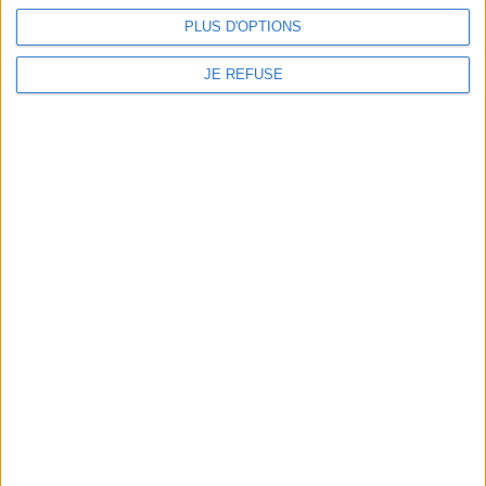
JE M'INSCRIS
PLUS D'OPTIONS
JE REFUSE
Informations pratiques
Conditions d'utilisation du site
Qui sommes-nous
Mentions Légales
Frais de port & Livraison
Conditions Générales de Vente
À votre service
Offres d'emploi
Offres Partenaires
À découvrir
FeniXX
EDRLab
RetroNews