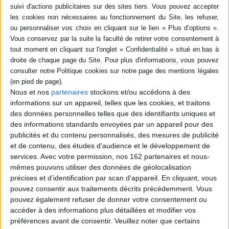
des règles (menstruations) - Menopause - Psoriasis - Rectocolite
hémorragique - Syndrome métabolique.
Cet ouvrage, très pratique et accessible à tous, est un recueil
extraordinaire d'ordonnances types pour chaque maladie, étant bien
entendu que chacune de ces ordonnances devra être adaptée à chaque
maladie et modifi ée selon chaque cas, en vertu du vieil adage : « Il n'y a pas
de maladies mais des malades ».
On y trouvera pour chaque affection (classée alphabétiquement) plusieurs
ordonnances homéopathiques complètes, avec tous les dosages, ainsi
Nous et nos
partenaires
stockons et/ou accédons à des
que des prescriptions inspirées des diverses médecines naturelles :
informations sur un appareil, telles que les cookies, et traitons
phytothérapie, gemmothérapie, organothérapie, oligothérapie, et même
un usage guidé pour un traitement aux huiles essentielles.
des données personnelles telles que des identifiants uniques et
des informations standards envoyées par un appareil pour des
Chacun pourra alors choisir la pratique qui lui convient le mieux.
publicités et du contenu personnalisés, des mesures de publicité
L'originalité de ce livre est de traiter des pathologies qui ne sont traitées
nulle part. Beaucoup d'entre elles sont contemporaines et souvent peu
et de contenu, des études d'audience et le développement de
accessibles à la médecine officielle.
services.
Avec votre permission, nos 162 partenaires et nous-
Vous y trouverez aussi les examens complémentaires à réaliser pour
mêmes pouvons utiliser des données de géolocalisation
préciser le diagnostic. Ainsi, ce livre s'adresse à tous les lecteurs
précises et d’identification par scan d'appareil. En cliquant, vous
conscients et responsables, désireux de prendre en main leur santé,
pouvez consentir aux traitements décrits précédemment. Vous
sachant qu'il s'agit du seul Capital essentiel à préserver.
pouvez également refuser de donner votre consentement ou
Il est destiné à tous ceux qui sont prêts à se remettre en question pour
accéder à des informations plus détaillées et modifier vos
modifier certaines habitudes de vie et se prendre activement en charge. Ils
préférences avant de consentir.
Veuillez noter que certains
y trouveront des explications et des conseils donnés par le Docteur Jean-