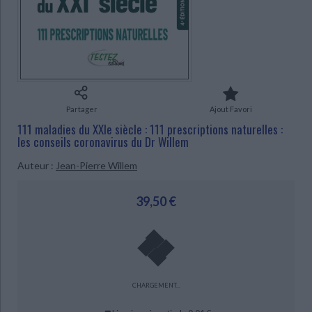
Ecologie - Environnement
Danse
Religions - Spiritualités
Bibliothèque de la Pléiade
Critique et histoire littéraire
Histoire de France
Biographies historiques
Classiques scolaires
Littérature ancienne et médiévale
Histoire - Généralités
Histoire des pays
Littérature de voyage
Audio - Livres lus
Histoire ancienne
Géographie
Littérature en version originale
Humour
Culture scientifique
Partager
Ajout Favori
111 maladies du XXIe siècle : 111 prescriptions naturelles :
CHARGEMENT...
les conseils coronavirus du Dr Willem
Auteur :
Jean-Pierre Willem
39,50 €
CHARGEMENT...