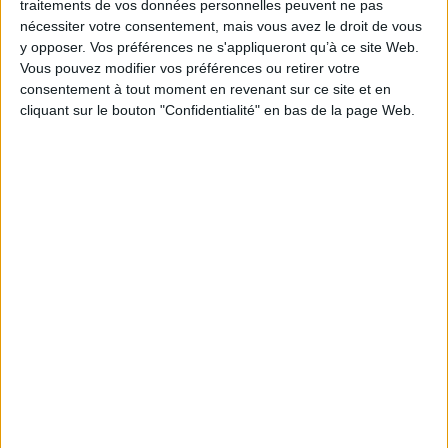
traitements de vos données personnelles peuvent ne pas
Pierre Willem, un médecin qui possède un long parcours médical pratique,
qui intègre la médecine globale et aborde l'Être dans sa totalité.
nécessiter votre consentement, mais vous avez le droit de vous
y opposer. Vos préférences ne s'appliqueront qu’à ce site Web.
Pour ceux qui sont déjà passés par l'épreuve de la maladie, c'est l'occasion
de s'interroger, de réviser leur comportement, de comprendre le
Vous pouvez modifier vos préférences ou retirer votre
pourquoi et le comment afin d'éviter les récidives. En un mot, c'est un livre
consentement à tout moment en revenant sur ce site et en
qui donne des armes pour rester en bonne santé, pour prévenir la maladie
cliquant sur le bouton "Confidentialité" en bas de la page Web.
et éventuellement l'enrayer.
Contenus Mollat en relation
Sélections de livres
Sciences - Savoirs
Santé
Santé
Bien-Être
Les nouveautés en santé
Retrouvez la sélection de vos libraires.