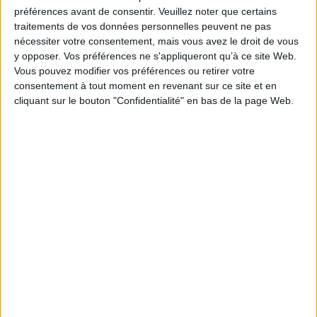
préférences avant de consentir.
Veuillez noter que certains
Éditeur(s) :
Massin
traitements de vos données personnelles peuvent ne pas
Collection(s) :
Non précisé.
nécessiter votre consentement, mais vous avez le droit de vous
Série(s) :
Non précisé.
y opposer. Vos préférences ne s'appliqueront qu’à ce site Web.
Vous pouvez modifier vos préférences ou retirer votre
ISBN :
978-2-7072-1471-3
consentement à tout moment en revenant sur ce site et en
cliquant sur le bouton "Confidentialité" en bas de la page Web.
EAN13 :
9782707214713
Reliure :
Broché
Pages :
125
Hauteur: 23.0 cm / Largeur 20.0 cm
Épaisseur: 1.3 cm
Poids: 452 g
Découvrez nos Newsletters Mollat !
JE M'INSCRIS