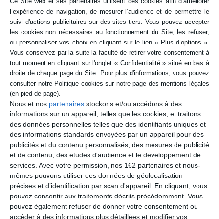
Une initiation à la mosaïque présentant les matériaux, les supports, les
techniques ainsi que des conseils et des astuces. Seize projets sont
ensuite détaillés pas à pas : plateau, miroir, pot, déco de jardin, etc.
©Electre 2026
Quatrième de couverture
Initiation à la mosaïque
Un artisanat d'art à la fois noble et accessible à tous !
Qui n'a jamais gardé un petit lot de carrelages ou d'assiettes cassés pour
Nous et nos
partenaires
stockons et/ou accédons à des
tenter d'en faire une jolie mosaïque et réalisé qu'une aide technique était
informations sur un appareil, telles que les cookies, et traitons
alors nécessaire ?
des données personnelles telles que des identifiants uniques et
Dans cet ouvrage, découvrez les bases pour bien débuter : matériaux,
des informations standards envoyées par un appareil pour des
supports, gestes, conseils et astuces. Lancez-vous dans la réalisation de
vos premières créations ! Illustrés pas à pas, les 16 objets conçus par
publicités et du contenu personnalisés, des mesures de publicité
Delphine Lescuyer - plateau, miroir, pot, déco de jardin... - ont un style
et de contenu, des études d'audience et le développement de
fantaisie, élégant et intemporel.
services.
Avec votre permission, nos 162 partenaires et nous-
Fiche Technique
mêmes pouvons utiliser des données de géolocalisation
précises et d’identification par scan d'appareil. En cliquant, vous
Paru le :
13/01/2026
pouvez consentir aux traitements décrits précédemment. Vous
Thématique :
Travaux manuels
pouvez également refuser de donner votre consentement ou
Auteur(s) :
Auteur :
Delphine Lescuyer
accéder à des informations plus détaillées et modifier vos