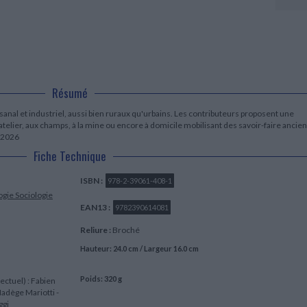
LITTÉRATURE DE VOYAGE
Dictionnaires Français
Histoire moderne
Relations et politiques
internationales
Dictionnaires Bilingues
Récits des voyageurs et des
Histoire contemporaine
explorateurs
Sécurité nationale - Défense
Langues universitaires -
BIOGRAPHIES HISTORIQUES
Dictionnaires et méthodes
ECOLOGIE - ENVIRONNEMENT
Biographies historiques
Méthodes Langues Grand public
Ecologie
Français langues étrangères
HISTOIRE - GÉNÉRALITÉS
Résumé
Historiographie
Etudes historiques
anal et industriel, aussi bien ruraux qu'urbains. Les contributeurs proposent une
Généalogie - Héraldique
telier, aux champs, à la mine ou encore à domicile mobilisant des savoir-faire ancie
 2026
Franc-maçonnerie
Fiche Technique
ISBN :
978-2-39061-408-1
ogie
Sociologie
EAN13 :
9782390614081
Reliure :
Broché
Hauteur: 24.0 cm / Largeur 16.0 cm
Poids: 320 g
lectuel) : Fabien
 Nadège Mariotti -
ggi