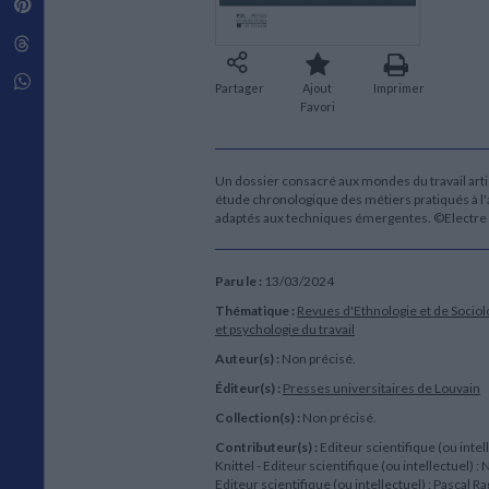
Pinterest
Techniques de construction
SCIENCE FICTION ET FANTASY
Vie familiale
Disciplines paramédicales
Matériaux de l’architecture
Littérature SF et Fantasy
Threads
Ouvrages Généraux
Urbanisme
SOCIOLOGIE
Sociologie générale
Whatsapp
Partager
Ajout
Imprimer
Travail social
Favori
Santé et société
ETHNOLOGIE
Un dossier consacré aux mondes du travail artis
Anthropologie
étude chronologique des métiers pratiqués à l'a
Ethnologie par pays
adaptés aux techniques émergentes. ©Electre
Paru le :
13/03/2024
Thématique :
Revues d'Ethnologie et de Sociol
et psychologie du travail
Auteur(s) :
Non précisé.
Éditeur(s) :
Presses universitaires de Louvain
Collection(s) :
Non précisé.
Contributeur(s) :
Editeur scientifique (ou intel
Knittel - Editeur scientifique (ou intellectuel) :
Editeur scientifique (ou intellectuel) : Pascal Ra