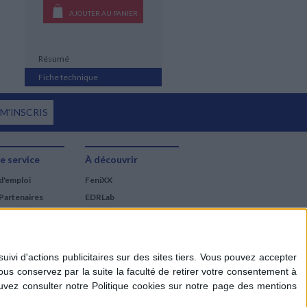
AJOUTER AU PANIER
Résumé
Fiche technique
 M'INSCRIS
e service
À découvrir
d'emploi
FeniXX
Partenaires
EDRLab
RetroNews
BnF : portail des métiers
du livre
Cercle de la librairie
Les chèques cadeaux
Mollat