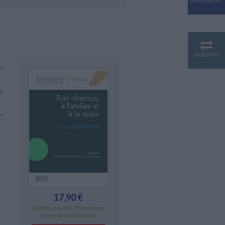
Mes Alertes
Antiquité
Mythologies
GÉOGRAPHIE
Géographie - Démographie -
Territoire
Mollat Pro
CULTURE SCIENTIFIQUE
Essais scientifique
Astronomie
ns
17,90 €
Expédié sous 10 à 15 jours (sous
réserve de confirmation)