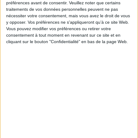
Collection(s) :
La mousson d'été
préférences avant de consentir.
Veuillez noter que certains
traitements de vos données personnelles peuvent ne pas
Contributeur(s) :
Traducteur : Olivier Goetz - Traducteur : Armando
nécessiter votre consentement, mais vous avez le droit de vous
Llamas
y opposer. Vos préférences ne s'appliqueront qu’à ce site Web.
Série(s) :
Non précisé.
Vous pouvez modifier vos préférences ou retirer votre
ISBN :
Non précisé.
consentement à tout moment en revenant sur ce site et en
cliquant sur le bouton "Confidentialité" en bas de la page Web.
EAN13 :
9782846810135
Reliure :
Broché
Pages :
118
Hauteur: 20.0 cm / Largeur 13.0 cm
Poids: 150 g
Découvrez nos Newsletters Mollat !
JE M'INSCRIS