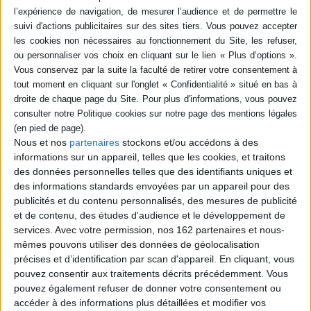
Résumé
Cette collection La mousson d'été permet à des textes de vivre au-delà des
lectures-spectacles et se veut représentative de l'esprit qui anime la
Maison européenne des écritures contemporaines, elle contribue à
diffuser les écritures contemporaines et les inscrit dans le temps.
©Electre 2026
Quatrième de couverture
Panique, terreur, agonie, épouvante. Je veux pousser le cerveau jusqu'à ce
Nous et nos
partenaires
stockons et/ou accédons à des
point. Qu'il ne puisse pas aller au-delà. Qu'il vienne cogner sur sa propre
informations sur un appareil, telles que les cookies, et traitons
paroi. Qu'il tourne en rond dans le cercle de ses limites. Qu'il se noie, qu'il
des données personnelles telles que des identifiants uniques et
devienne fou en découvrant qu'il ne peut plus avancer. Quelle est l'action
des informations standards envoyées par un appareil pour des
finale, le dernier instant ? Vouloir voir et ne pas pouvoir. Vouloir
publicités et du contenu personnalisés, des mesures de publicité
comprendre, y être presque, et que ça te soit interdit.
et de contenu, des études d'audience et le développement de
Fiche Technique
services.
Avec votre permission, nos 162 partenaires et nous-
Paru le :
15/02/2002
mêmes pouvons utiliser des données de géolocalisation
précises et d’identification par scan d'appareil. En cliquant, vous
Thématique :
Pièces de théâtre
pouvez consentir aux traitements décrits précédemment. Vous
Auteur(s) :
Auteur :
Dimitris Dimitriadis
pouvez également refuser de donner votre consentement ou
Éditeur(s) :
les Solitaires intempestifs
accéder à des informations plus détaillées et modifier vos