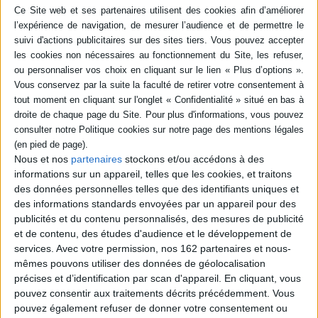
en savoir plus
Résumé
Mika est une grande exploratrice. Sa dernière trouvaille est un manège qui
tourne et qui sent bon le savon. Quand Grenouille prend place à l'intérieur,
la machine prend vie et elle se retrouve coincée. Mika se lance dans une
mission de sauvetage, prête à affronter la bête pour libérer son amie.
©Electre 2026
Quatrième de couverture
Nous et nos
partenaires
stockons et/ou accédons à des
Mika tombe sur un étrange manège : ça tourne et ça sent le savon. Et si
informations sur un appareil, telles que les cookies, et traitons
Grenouille faisait un tour ?
des données personnelles telles que des identifiants uniques et
Sauf que le manège se transforme en monstre et essaye de manger
des informations standards envoyées par un appareil pour des
Grenouille...
publicités et du contenu personnalisés, des mesures de publicité
Recrache-la tout de suite !
et de contenu, des études d'audience et le développement de
Fiche Technique
services.
Avec votre permission, nos 162 partenaires et nous-
mêmes pouvons utiliser des données de géolocalisation
Paru le :
06/02/2026
précises et d’identification par scan d'appareil. En cliquant, vous
Thématique :
BD générale Tout public
pouvez consentir aux traitements décrits précédemment. Vous
pouvez également refuser de donner votre consentement ou
Auteur(s) :
Auteur :
Agata Loth-Ignaciuk
Auteur (illustrateur) :
Berenika