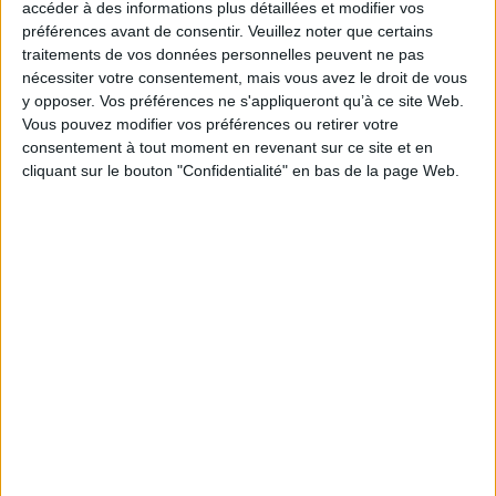
Kolomycka
accéder à des informations plus détaillées et modifier vos
préférences avant de consentir.
Veuillez noter que certains
Éditeur(s) :
Editions Père Fouettard
traitements de vos données personnelles peuvent ne pas
Collection(s) :
Marave
nécessiter votre consentement, mais vous avez le droit de vous
Contributeur(s) :
Traducteur : Aleksandra Zdan
y opposer. Vos préférences ne s'appliqueront qu’à ce site Web.
Vous pouvez modifier vos préférences ou retirer votre
Série(s) :
Non précisé.
consentement à tout moment en revenant sur ce site et en
ISBN :
978-2-37165-151-7
cliquant sur le bouton "Confidentialité" en bas de la page Web.
EAN13 :
9782371651517
Reliure :
Cartonné
Pages :
28
Hauteur: 23.0 cm / Largeur 17.0 cm
Épaisseur: 0.9 cm
Poids: 204 g
Découvrez nos Newsletters Mollat !