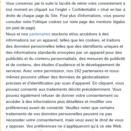
Fiche Technique
Paru le :
18/02/2026
Thématique :
Albums de 3 à 6 ans
Auteur(s) :
Auteur :
Emily Gravett
Nous et nos
partenaires
stockons et/ou accédons à des
Éditeur(s) :
Kaléidoscope
informations sur un appareil, telles que les cookies, et traitons
Collection(s) :
Non précisé.
des données personnelles telles que des identifiants uniques et
Contributeur(s) :
Traducteur : Rosalind Elland-Goldsmith
des informations standards envoyées par un appareil pour des
publicités et du contenu personnalisés, des mesures de publicité
Série(s) :
Non précisé.
et de contenu, des études d'audience et le développement de
ISBN :
978-2-37888-325-6
services.
Avec votre permission, nos 162 partenaires et nous-
mêmes pouvons utiliser des données de géolocalisation
EAN13 :
9782378883256
précises et d’identification par scan d'appareil. En cliquant, vous
pouvez consentir aux traitements décrits précédemment. Vous
Reliure :
Cartonné
pouvez également refuser de donner votre consentement ou
Pages :
40
accéder à des informations plus détaillées et modifier vos
Hauteur: 30.0 cm / Largeur 26.0 cm
préférences avant de consentir.
Veuillez noter que certains
traitements de vos données personnelles peuvent ne pas
Épaisseur: 0.9 cm
nécessiter votre consentement, mais vous avez le droit de vous
y opposer. Vos préférences ne s'appliqueront qu’à ce site Web.
Poids: 430 g