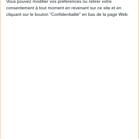
Vous pouvez modifier vos préférences ou retirer votre
consentement à tout moment en revenant sur ce site et en
Découvrez nos Newsletters Mollat !
cliquant sur le bouton "Confidentialité" en bas de la page Web.
JE M'INSCRIS
Informations pratiques
Conditions d'utilisation du site
Qui sommes-nous
Mentions Légales
Frais de port & Livraison
Conditions Générales de Vente
À votre service
Offres d'emploi
Offres Partenaires
À découvrir