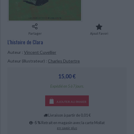
Ecologie - Environnement
Danse
Religions - Spiritualités
Bibliothèque de la Pléiade
Critique et histoire littéraire
Histoire de France
Biographies historiques
Classiques scolaires
Littérature ancienne et médiévale
Histoire - Généralités
Histoire des pays
Littérature de voyage
Audio - Livres lus
Partager
Ajout Favori
Histoire ancienne
Géographie
Littérature en version originale
Humour
L'histoire de Clara
Culture scientifique
Auteur :
Vincent Cuvellier
CHARGEMENT...
Auteur (illustrateur) :
Charles Dutertre
15,00 €
Expédié en 5 à 7 jours.
AJOUTER AU PANIER
Livraison à partir de 0,01 €
-5 %
Retrait en magasin avec la carte Mollat
en savoir plus