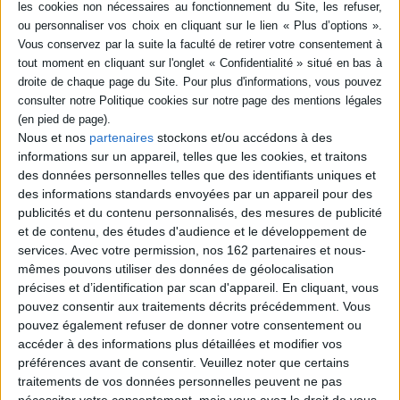
Nous et nos
partenaires
stockons et/ou accédons à des
informations sur un appareil, telles que les cookies, et traitons
des données personnelles telles que des identifiants uniques et
des informations standards envoyées par un appareil pour des
publicités et du contenu personnalisés, des mesures de publicité
et de contenu, des études d'audience et le développement de
services.
Avec votre permission, nos 162 partenaires et nous-
Jeunesse
Documentaire
Jeunesse
mêmes pouvons utiliser des données de géolocalisation
La seconde guerre mondiale
précises et d’identification par scan d'appareil. En cliquant, vous
Le devoir de mémoire face à la sensibilité des enfants
pouvez consentir aux traitements décrits précédemment. Vous
pouvez également refuser de donner votre consentement ou
EN SAVOIR PLUS
accéder à des informations plus détaillées et modifier vos
préférences avant de consentir.
Veuillez noter que certains
Les documentaires sur la guerre de 1939-
Afficher
traitements de vos données personnelles peuvent ne pas
1945
détail