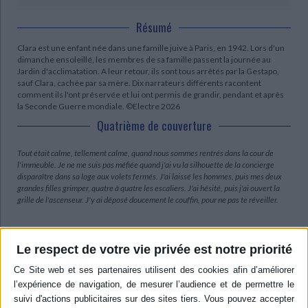
Résumé
Clara est une enfant née dans une famille juive à Paris, en 1942. Lors d'un
dimanche ensoleillé, les membres de sa famille passent la journée au
Jardin d'acclimatation. A leur retour, ils sont tous arrêtés par la Gestapo,
sauf Clara, cachée par sa mère. Dix narrateurs différents racontent
comment ils l'ont préservée et lui ont permis de grandir, pendant et après
la Seconde Guerre mondiale. ©Electre 2026
Quatrième de couverture
Tout était calme, tellement calme, quand nous sommes rentrés dans la cour de
l'immeuble. Je ne me suis pas méfiée quand j'ai vu la silhouette de la concierge
disparaître dans sa loge aux volets fermés. J'ai laissé les hommes, puis mes deux
grandes filles grimper, quatre à quatre les escaliers. J'ai hésité, puis j'ai ouvert la
grille de l'ascenseur. J'y ai déposé doucement le couffin, pour ne pas te réveiller.
Contenus Mollat en relation
Le respect de votre vie privée est notre priorité
Dossiers