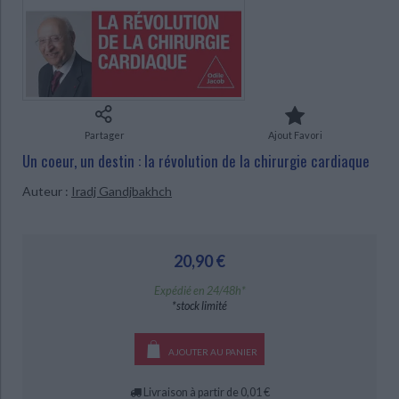
Ecologie - Environnement
Danse
Religions - Spiritualités
Bibliothèque de la Pléiade
Critique et histoire littéraire
Histoire de France
Biographies historiques
Classiques scolaires
Littérature ancienne et médiévale
Histoire - Généralités
Histoire des pays
Littérature de voyage
Audio - Livres lus
Histoire ancienne
Géographie
Littérature en version originale
Humour
CHARGEMENT...
Partager
Ajout Favori
Culture scientifique
Un coeur, un destin : la révolution de la chirurgie cardiaque
Auteur :
Iradj Gandjbakhch
20,90 €
Expédié en 24/48h*
*stock limité
AJOUTER AU PANIER
Livraison à partir de 0,01 €