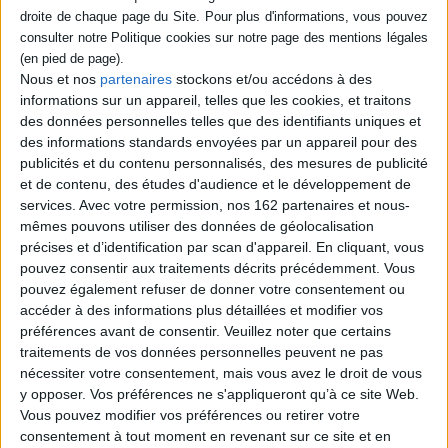
poumons et la première implantation de coeur artificiel en Europe. Il a
longtemps travaillé avec le professeur Cabrol et fait partie des grands
noms de la discipline en France. Plus tard, il a été la cheville ouvrière de la
création de l'institut de cardiologie de l'hôpital de la Pitié-Salpêtrière à
Paris, un projet innovant qui a dû surmonter bien des obstacles.
Nous et nos
partenaires
stockons et/ou accédons à des
Ce livre retrace le parcours d'un chirurgien d'exception, mais aussi la
informations sur un appareil, telles que les cookies, et traitons
destinée hors norme d'un homme qui, né en Iran en 1941 dans une
des données personnelles telles que des identifiants uniques et
société encore médiévale à certains égards, est arrivé en France à 18 ans,
des informations standards envoyées par un appareil pour des
pour ses études de médecine : le hasard, les rencontres, la chance d'être
publicités et du contenu personnalisés, des mesures de publicité
au bon moment et au bon endroit ont fait qu'il n'en est jamais reparti.
et de contenu, des études d'audience et le développement de
Entre souvenirs colorés d'une enfance persane et récits d'opérations à
services.
Avec votre permission, nos 162 partenaires et nous-
coeur ouvert, c'est ce destin singulier qu'il relate dans ce livre.
mêmes pouvons utiliser des données de géolocalisation
précises et d’identification par scan d'appareil. En cliquant, vous
pouvez consentir aux traitements décrits précédemment. Vous
Contenus Mollat en relation
pouvez également refuser de donner votre consentement ou
accéder à des informations plus détaillées et modifier vos
Sélections de livres
préférences avant de consentir.
Veuillez noter que certains
traitements de vos données personnelles peuvent ne pas
Sciences - Savoirs
Médecine
Histoire
Médecine
nécessiter votre consentement, mais vous avez le droit de vous
y opposer. Vos préférences ne s'appliqueront qu’à ce site Web.
NOTRE SÉLECTION EN HISTOIRE DE LA MÉDECINE
Vous pouvez modifier vos préférences ou retirer votre
Découvrez la sélection de vos libraires.
consentement à tout moment en revenant sur ce site et en