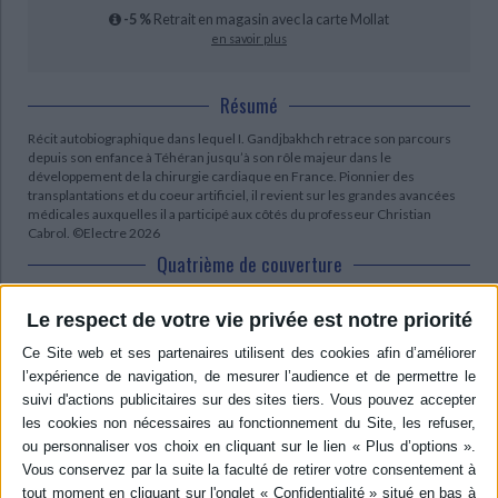
-5 %
Retrait en magasin avec la carte Mollat
en savoir plus
Résumé
Récit autobiographique dans lequel I. Gandjbakhch retrace son parcours
depuis son enfance à Téhéran jusqu’à son rôle majeur dans le
développement de la chirurgie cardiaque en France. Pionnier des
transplantations et du coeur artificiel, il revient sur les grandes avancées
médicales auxquelles il a participé aux côtés du professeur Christian
Cabrol. ©Electre 2026
Quatrième de couverture
Un coeur, un destin
Le respect de votre vie privée est notre priorité
Iradj Gandjbakhch est né à Téhéran et a fait ses études en France où son
parcours se confond avec la révolution de la médecine cardiaque et de la
transplantation, dont il fut un pionnier. Pendant un demi-siècle, il a participé
à la naissance et au développement de la chirurgie cardiaque qui s'inscrit
dans le cadre plus large de l'aventure de la cardiologie.
Presque toutes les techniques opératoires ont été mises au point dans la
décennie 1960-1970. L'équipe du professeur Gandjbakhch a ainsi effectué
les premières transplantations cardiaques, la première greffe coeur-