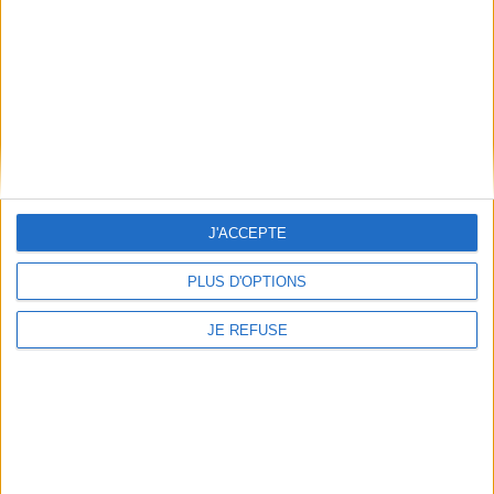
Poids: 212 g
Découvrez nos Newsletters Mollat !
JE M'INSCRIS
Informations pratiques
J'ACCEPTE
Conditions d'utilisation du site
Qui sommes-nous
PLUS D'OPTIONS
Mentions Légales
Frais de port & Livraison
JE REFUSE
Conditions Générales de Vente
À votre service
Offres d'emploi
Offres Partenaires