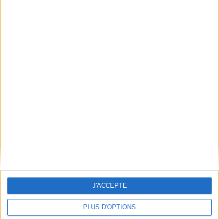
Qui sommes-nous
Mentions Légales
Frais de port & Livraison
Conditions Générales de Vente
À votre service
Offres d'emploi
Offres Partenaires
À découvrir
FeniXX
EDRLab
RetroNews
BnF : portail des métiers du livre
Cercle de la librairie
J'ACCEPTE
Les chèques cadeaux Mollat
PLUS D'OPTIONS
Contact
Horaires