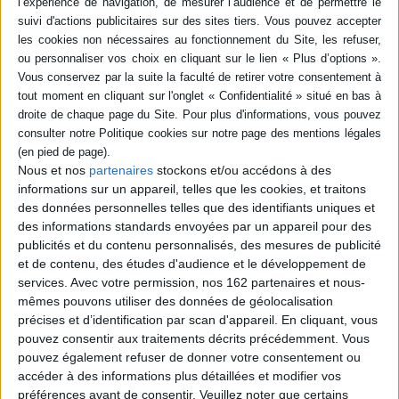
en savoir plus
Résumé
Rejeté par tous à cause de son physique, un caneton en est réduit à partir
pour ne plus subir les moqueries des autres. Jusqu'au jour où il découvre
qu'il est un cygne. ©Electre 2026
Quatrième de couverture
Nous et nos
partenaires
stockons et/ou accédons à des
Une cane
voit enfin éclore le dernier de ses oeufs. Mais ce petit ne
informations sur un appareil, telles que les cookies, et traitons
ressemble en rien aux autres et elle le trouve bien laid...
des données personnelles telles que des identifiants uniques et
Fiche Technique
des informations standards envoyées par un appareil pour des
Paru le :
09/04/2026
publicités et du contenu personnalisés, des mesures de publicité
et de contenu, des études d'audience et le développement de
Thématique :
Albums de poche de 3 à 6 ans
services.
Avec votre permission, nos 162 partenaires et nous-
Auteur(s) :
Auteur :
Hans Christian Andersen
Auteur (illustrateur) :
Henri
mêmes pouvons utiliser des données de géolocalisation
Galeron
précises et d’identification par scan d'appareil. En cliquant, vous
Éditeur(s) :
Gallimard-Jeunesse
pouvez consentir aux traitements décrits précédemment. Vous
Collection(s) :
L'heure des histoires
pouvez également refuser de donner votre consentement ou
accéder à des informations plus détaillées et modifier vos
Contributeur(s) :
Traducteur : Régis Boyer
préférences avant de consentir.
Veuillez noter que certains