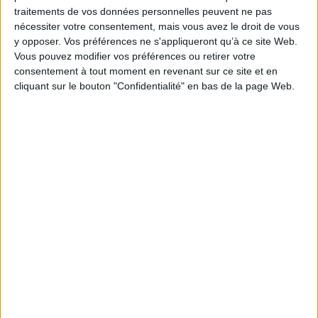
Série(s) :
Non précisé.
traitements de vos données personnelles peuvent ne pas
nécessiter votre consentement, mais vous avez le droit de vous
ISBN :
978-2-07-523646-1
y opposer. Vos préférences ne s'appliqueront qu’à ce site Web.
EAN13 :
9782075236461
Vous pouvez modifier vos préférences ou retirer votre
consentement à tout moment en revenant sur ce site et en
Reliure :
Broché
cliquant sur le bouton "Confidentialité" en bas de la page Web.
Pages :
32
Hauteur: 21.0 cm / Largeur 16.0 cm
Épaisseur: 0.4 cm
Poids: 96 g
Découvrez nos Newsletters Mollat !
JE M'INSCRIS
Informations pratiques
Conditions d'utilisation du site