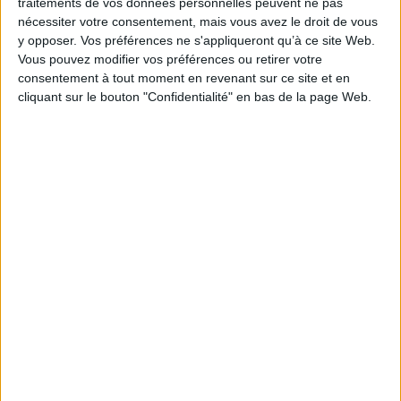
traitements de vos données personnelles peuvent ne pas
nécessiter votre consentement, mais vous avez le droit de vous
EAN13 :
9782075236447
y opposer. Vos préférences ne s'appliqueront qu’à ce site Web.
Reliure :
Broché
Vous pouvez modifier vos préférences ou retirer votre
consentement à tout moment en revenant sur ce site et en
Pages :
32
cliquant sur le bouton "Confidentialité" en bas de la page Web.
Hauteur: 21.0 cm / Largeur 16.0 cm
Épaisseur: 0.4 cm
Poids: 96 g
Découvrez nos Newsletters Mollat !
JE M'INSCRIS
Informations pratiques
Conditions d'utilisation du site
Qui sommes-nous