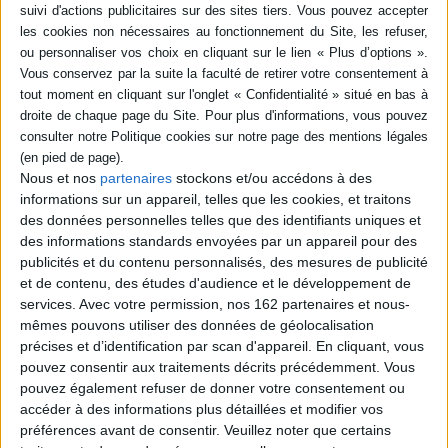
Résumé
Si la petite princesse aime se salir les mains, elle n'aime pas se les laver. Sa
gouvernante lui apprend pourquoi il faut le faire afin de supprimer les
horribles microbes et saletés. ©Electre 2026
Quatrième de couverture
Quand on a éternué,
joué dehors, caressé un chien... il faut se laver les
Nous et nos
partenaires
stockons et/ou accédons à des
mains ! Mais pourquoi ?
informations sur un appareil, telles que les cookies, et traitons
Fiche Technique
des données personnelles telles que des identifiants uniques et
des informations standards envoyées par un appareil pour des
Paru le :
09/04/2026
publicités et du contenu personnalisés, des mesures de publicité
Thématique :
Albums de poche de 3 à 6 ans
et de contenu, des études d'audience et le développement de
Auteur(s) :
Auteur :
Tony Ross
services.
Avec votre permission, nos 162 partenaires et nous-
mêmes pouvons utiliser des données de géolocalisation
Éditeur(s) :
Gallimard-Jeunesse
précises et d’identification par scan d'appareil. En cliquant, vous
Collection(s) :
L'heure des histoires
pouvez consentir aux traitements décrits précédemment. Vous
Contributeur(s) :
Traducteur : Anne de Bouchony
pouvez également refuser de donner votre consentement ou
Série(s) :
Non précisé.
accéder à des informations plus détaillées et modifier vos
préférences avant de consentir.
Veuillez noter que certains
ISBN :
978-2-07-523644-7