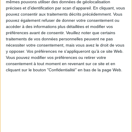
mêmes pouvons utiliser des données de géolocalisation
7 avertissements, 15 jours d'exclusion... Depuis la rentrée, tout déraille
précises et d’identification par scan d'appareil. En cliquant, vous
pour Pablo. Pourquoi sa vie est-elle devenue si compliquée, si
pouvez consentir aux traitements décrits précédemment. Vous
incontrôlable ? Heureusement, Ada est là - étincelle au fond des bois - mais
Pablo n'ose pas lui confier son secret.
pouvez également refuser de donner votre consentement ou
accéder à des informations plus détaillées et modifier vos
Myren Duval, avec toute sa délicatesse et son humour, nous parle de santé
mentale, d'un garçon que l'on voudrait rassurer et surtout d'amour. Celui
préférences avant de consentir.
Veuillez noter que certains
que l'on porte à sa famille et celui de Pablo pour la seule et unique Ada.
traitements de vos données personnelles peuvent ne pas
nécessiter votre consentement, mais vous avez le droit de vous
y opposer. Vos préférences ne s'appliqueront qu’à ce site Web.
Contenus Mollat en relation
Vous pouvez modifier vos préférences ou retirer votre
consentement à tout moment en revenant sur ce site et en
Fiche Technique
cliquant sur le bouton "Confidentialité" en bas de la page Web.
Paru le :
04/03/2026
Thématique :
Littérature générale Jeunes adultes
Auteur(s) :
Auteur :
Myren Duval
Éditeur(s) :
Rouergue
Collection(s) :
DoAdo
Série(s) :
Non précisé.
ISBN :
978-2-8126-2812-2