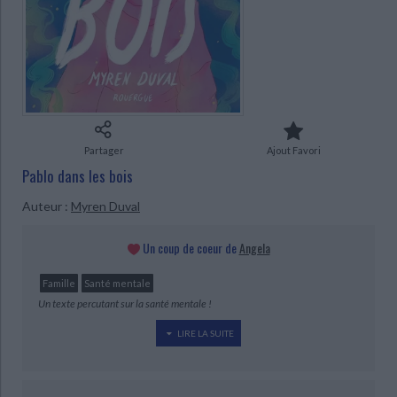
Ecologie - Environnement
Danse
Religions - Spiritualités
Bibliothèque de la Pléiade
Critique et histoire littéraire
Histoire de France
Biographies historiques
CHARGEMENT...
Classiques scolaires
Littérature ancienne et médiévale
Histoire - Généralités
Histoire des pays
Littérature de voyage
Audio - Livres lus
Histoire ancienne
Géographie
Littérature en version originale
Humour
Culture scientifique
Partager
Ajout Favori
Pablo dans les bois
Auteur :
Myren Duval
Un coup de coeur de
Angela
Famille
Santé mentale
Un texte percutant sur la santé mentale !
LIRE LA SUITE
Pablo se retrouve confronté au secret de son père qui vient
chambouler son quotidien. Lui et ses parents ne savent pas
comment communiquer autour de ce sujet sensible, ils vont devoir