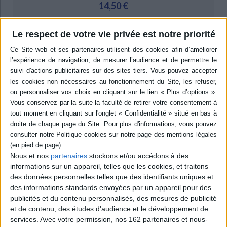
14,50 €
apprendre à s'ouvrir pour faire face à ses inquiétudes pour son
avenir.
Expédié en 24/48h
Le respect de votre vie privée est notre priorité
Un texte percutant et une langue directe et sans concessions pour
un véritable page-turner autour de la santé mentale !
AJOUTER AU PANIER
Les chapitres courts sont adaptés aux lecteurs et lectrices ayant un
Livraison à partir de 0,01 €
déficit de l'attention.
-5 %
Retrait en magasin avec la carte Mollat
en savoir plus
Résumé
Depuis la rentrée, la vie de Pablo est devenue très compliquée : il a eu sept
avertissements, sa mère est partie, son père a des comportements
Nous et nos
partenaires
stockons et/ou accédons à des
irrationnels et il se sent attiré par son amie Ada sans oser le lui avouer. Un
roman qui aborde la question de la santé mentale avec humour et
informations sur un appareil, telles que les cookies, et traitons
délicatesse. ©Electre 2026
des données personnelles telles que des identifiants uniques et
Quatrième de couverture
des informations standards envoyées par un appareil pour des
publicités et du contenu personnalisés, des mesures de publicité
1 mère partie sans un mot.
et de contenu, des études d'audience et le développement de
services.
Avec votre permission, nos 162 partenaires et nous-
1 père de plus en plus imprévisible.