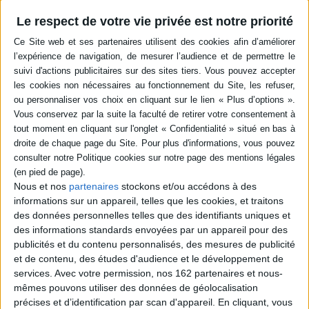
Livraison à partir de 0,01 €
Le respect de votre vie privée est notre priorité
-5 %
Retrait en magasin avec la carte Mollat
en savoir plus
Résumé
Allemagne, 1995. La paix semble revenue au manoir de Dranitz. Franziska
est heureuse d'avoir récupéré sa maison. Sa petite-fille Jenny travaille dur
pour développer le domaine et lui assurer un avenir prospère. Mais au
cours de travaux dans le sous-sol, un objet oublié est déterré et le passé
tumultueux de Franziska ressurgit. ©Electre 2026
Quatrième de couverture
Nous et nos
partenaires
stockons et/ou accédons à des
Le manoir oublié
informations sur un appareil, telles que les cookies, et traitons
des données personnelles telles que des identifiants uniques et
Un nouvel espoir
des informations standards envoyées par un appareil pour des
Allemagne, 1995. La paix semble enfin revenue au manoir de Dranitz.
publicités et du contenu personnalisés, des mesures de publicité
Franziska est heureuse d'avoir retrouvé les lieux de son enfance et son
et de contenu, des études d'audience et le développement de
grand amour Walter. Elle travaille dur à la rénovation du vieux domaine
pour le transformer en hôtel et lui assurer un avenir prospère.
services.
Avec votre permission, nos 162 partenaires et nous-
Malheureusement, le rêve de Franziska est vite compromis : le restaurant
mêmes pouvons utiliser des données de géolocalisation
récemment ouvert n'attire pas beaucoup de clients et les travaux sont
précises et d’identification par scan d'appareil. En cliquant, vous
brusquement arrêtés en raison d'une terrible découverte dans la cave.