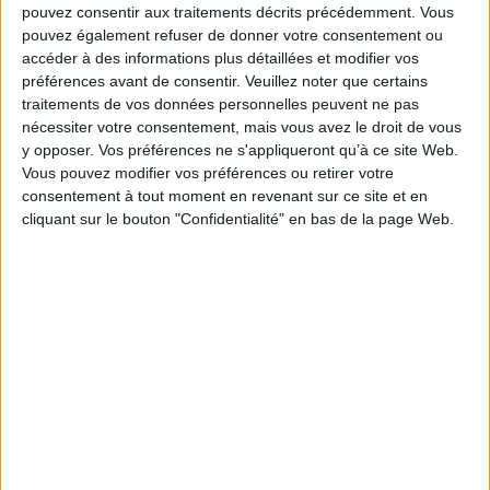
pouvez consentir aux traitements décrits précédemment. Vous
Alors que Franziska craint qu'un secret familial ne resurgisse, la menace
de perdre une nouvelle fois son domaine commence à la hanter. Pourra-t-
pouvez également refuser de donner votre consentement ou
elle se libérer des fantômes du passé ?
accéder à des informations plus détaillées et modifier vos
Fiche Technique
préférences avant de consentir.
Veuillez noter que certains
traitements de vos données personnelles peuvent ne pas
Paru le :
05/03/2026
nécessiter votre consentement, mais vous avez le droit de vous
Thématique :
Littérature Germanique - Néerlandaise
y opposer. Vos préférences ne s'appliqueront qu’à ce site Web.
Vous pouvez modifier vos préférences ou retirer votre
Auteur(s) :
Auteur :
Anne Jacobs
consentement à tout moment en revenant sur ce site et en
Éditeur(s) :
10-18
cliquant sur le bouton "Confidentialité" en bas de la page Web.
Collection(s) :
10-18
Contributeur(s) :
Traducteur : Corinna Gepner
Série(s) :
Le manoir oublié
ISBN :
978-2-264-08600-6
EAN13 :
9782264086006
Reliure :
Broché
Pages :
549
Hauteur: 18.0 cm / Largeur 12.0 cm