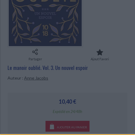
Ecologie - Environnement
Danse
Religions - Spiritualités
Bibliothèque de la Pléiade
Critique et histoire littéraire
CHARGEMENT...
Histoire de France
Biographies historiques
Classiques scolaires
Littérature ancienne et médiévale
Histoire - Généralités
Histoire des pays
Littérature de voyage
Audio - Livres lus
Histoire ancienne
Géographie
Littérature en version originale
Humour
Culture scientifique
Partager
Ajout Favori
Le manoir oublié. Vol. 3. Un nouvel espoir
Auteur :
Anne Jacobs
10,40 €
Expédié en 24/48h
AJOUTER AU PANIER