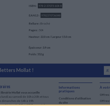
ISBN :
978-2-37073-604-8
EAN13 :
9782370736048
Reliure :
Broché
Pages :
504
Hauteur: 22.0 cm / Largeur 15.0 cm
Épaisseur: 3.9 cm
Poids: 552 g
etters Mollat !
JE
oraires
Informations
À votr
pratiques
 librairie Mollat vous accueille
Offres 
 lundi au samedi de 10h à 20h et tous
Conditions d'utilisation
es dimanches de 14h à 19h
Offres 
du site
urs fériés : de 11h à 19h* excepté le
Qui sommes-nous
r mai, le 25 décembre et le 1er janvier