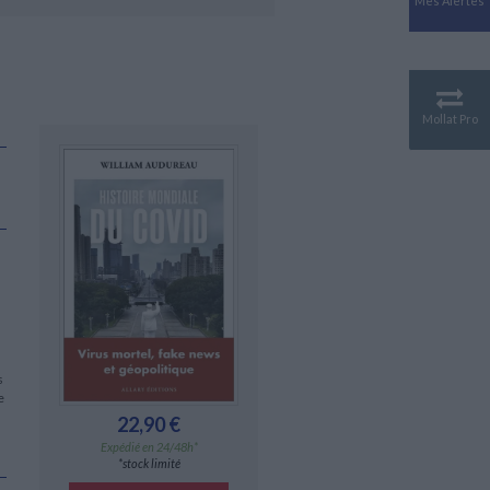
Mes Alertes
Antiquité
Mythologies
GÉOGRAPHIE
Géographie - Démographie -
Territoire
Mollat Pro
CULTURE SCIENTIFIQUE
Essais scientifique
Astronomie
s
e
22,90 €
Expédié en 24/48h*
*stock limité