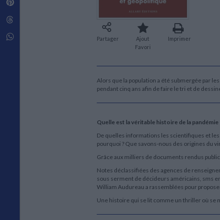
Pinterest
Techniques de construction
SCIENCE FICTION ET FANTASY
Vie familiale
Disciplines paramédicales
Matériaux de l’architecture
Littérature SF et Fantasy
Threads
Ouvrages Généraux
Urbanisme
SOCIOLOGIE
Sociologie générale
Whatsapp
Partager
Ajout
Imprimer
Travail social
Favori
Santé et société
ETHNOLOGIE
Alors que la population a été submergée par le
Anthropologie
pendant cinq ans afin de faire le tri et de dess
Ethnologie par pays
Quelle est la véritable histoire de la pandémi
De quelles informations les scientifiques et les
pourquoi ? Que savons-nous des origines du vi
Grâce aux milliers de documents rendus publics, 
Notes déclassifiées des agences de renseigne
sous serment de décideurs américains, sms ent
William Audureau a rassemblées pour proposer
Une histoire qui se lit comme un thriller où se