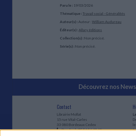
Paru le :
19/03/2026
Thématique :
Travail social - Généralités
Auteur(s) :
Auteur :
William Audureau
Éditeur(s) :
Allary éditions
Collection(s) :
Non précisé.
Série(s) :
Non précisé.
Découvrez nos Newsl
Contact
H
Librairie Mollat
La
15 rue Vital-Carles
Du
33 080 Bordeaux Cedex
l
Standard :
05 56 56 40 40
Jo
Service client mollat.com :
05 56 56 40
1e