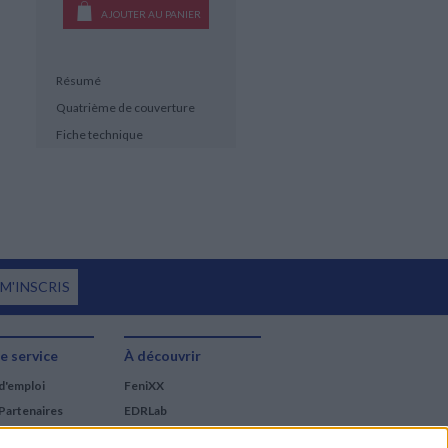
AJOUTER AU PANIER
Résumé
Quatrième de couverture
Fiche technique
 M'INSCRIS
e service
À découvrir
d'emploi
FeniXX
Partenaires
EDRLab
RetroNews