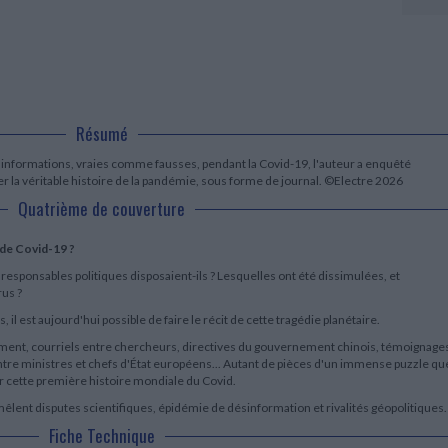
LITTÉRATURE DE VOYAGE
Dictionnaires Français
Histoire moderne
Relations et politiques
internationales
Dictionnaires Bilingues
Récits des voyageurs et des
Histoire contemporaine
explorateurs
Sécurité nationale - Défense
Langues universitaires -
BIOGRAPHIES HISTORIQUES
Dictionnaires et méthodes
ECOLOGIE - ENVIRONNEMENT
Biographies historiques
Méthodes Langues Grand public
Ecologie
Français langues étrangères
HISTOIRE - GÉNÉRALITÉS
Résumé
Historiographie
Etudes historiques
s informations, vraies comme fausses, pendant la Covid-19, l'auteur a enquêté
iner la véritable histoire de la pandémie, sous forme de journal. ©Electre 2026
Généalogie - Héraldique
Franc-maçonnerie
Quatrième de couverture
e de Covid-19 ?
 responsables politiques disposaient-ils ? Lesquelles ont été dissimulées, et
rus ?
il est aujourd'hui possible de faire le récit de cette tragédie planétaire.
ment, courriels entre chercheurs, directives du gouvernement chinois, témoignage
re ministres et chefs d'État européens... Autant de pièces d'un immense puzzle qu
 cette première histoire mondiale du Covid.
 mêlent disputes scientifiques, épidémie de désinformation et rivalités géopolitiques.
Fiche Technique