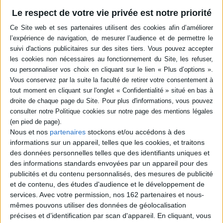
-5 %
Retrait en magasin avec la carte Mollat
Le respect de votre vie privée est notre priorité
en savoir plus
Résumé
Parmi la foule de la place Saint-Marc de Venise à l'occasion de la première
rencontre de Mussolini et Hitler en 1934, se trouvent l'ancien
commissaire Siegfried Sauer et son partenaire Mutti, qui travaillent
secrètement pour la résistance antinazie. Tentant de provoquer un
incident, ils découvrent l'existence d'Ida Dalser, une femme internée
prétendant être la première épouse de Mussolini. ©Electre 2026
Quatrième de couverture
Nous et nos
partenaires
stockons et/ou accédons à des
Place Saint-Marc, juin 1934. Benito Mussolini et Adolf Hitler se
rencontrent pour la première fois en public. Dans la foule des chemises
informations sur un appareil, telles que les cookies, et traitons
noires, l'ancien commissaire Siegfried Sauer et son compère, Mutti. En
des données personnelles telles que des identifiants uniques et
lien avec la résistance antifasciste, ils sont venus pour mettre à exécution
des informations standards envoyées par un appareil pour des
une mission à haut risque. Mais une mystérieuse affaire les détourne de
publicités et du contenu personnalisés, des mesures de publicité
leur projet. Une affaire qui concerne l'intimité de Mussolini et la vie d'une
femme...
et de contenu, des études d'audience et le développement de
services.
Avec votre permission, nos 162 partenaires et nous-
Après le succès de
L'Ange de Munich
et des
Démons de Berlin,
Fabiano
mêmes pouvons utiliser des données de géolocalisation
Massimi poursuit une fresque sombre et captivante, et nous raconte une
histoire de bruit et de fureur, de passion charnelle et de scandale, celle
précises et d’identification par scan d'appareil. En cliquant, vous
d'Ida Dalser, première épouse du Duce, mère de leur fils caché. Il puise