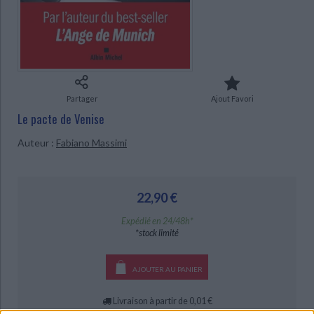
Ecologie - Environnement
Danse
Religions - Spiritualités
Bibliothèque de la Pléiade
Critique et histoire littéraire
CHARGEMENT...
Histoire de France
Biographies historiques
Classiques scolaires
Littérature ancienne et médiévale
Histoire - Généralités
Histoire des pays
Littérature de voyage
Audio - Livres lus
Histoire ancienne
Géographie
Littérature en version originale
Humour
Partager
Ajout Favori
Culture scientifique
Le pacte de Venise
Auteur :
Fabiano Massimi
22,90 €
Expédié en 24/48h*
*stock limité
AJOUTER AU PANIER
Livraison à partir de 0,01 €