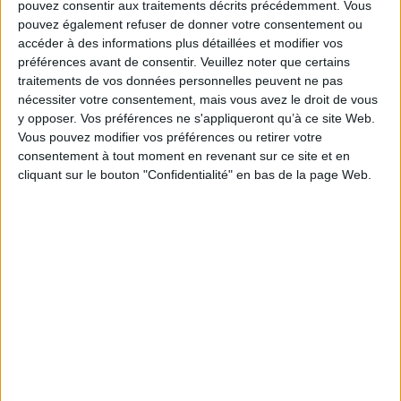
pouvez consentir aux traitements décrits précédemment. Vous
ainsi parmi les grands secrets de l'Histoire la matière d'un suspense hors
pouvez également refuser de donner votre consentement ou
norme.
accéder à des informations plus détaillées et modifier vos
Fiche Technique
préférences avant de consentir.
Veuillez noter que certains
traitements de vos données personnelles peuvent ne pas
Paru le :
01/04/2026
nécessiter votre consentement, mais vous avez le droit de vous
Thématique :
Policier
y opposer. Vos préférences ne s'appliqueront qu’à ce site Web.
Auteur(s) :
Auteur :
Fabiano Massimi
Vous pouvez modifier vos préférences ou retirer votre
Éditeur(s) :
Albin Michel
consentement à tout moment en revenant sur ce site et en
cliquant sur le bouton "Confidentialité" en bas de la page Web.
Collection(s) :
Thrillers
Contributeur(s) :
Traducteur : Renaud Temperini
Série(s) :
Non précisé.
ISBN :
978-2-226-50037-3
EAN13 :
9782226500373
Reliure :
Broché
Pages :
498
Hauteur: 23.0 cm / Largeur 16.0 cm