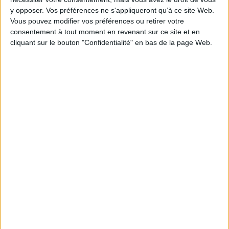
Pages :
224
y opposer. Vos préférences ne s'appliqueront qu’à ce site Web.
Hauteur: 28.0 cm / Largeur 23.0 cm
Vous pouvez modifier vos préférences ou retirer votre
consentement à tout moment en revenant sur ce site et en
Épaisseur: 2.9 cm
cliquant sur le bouton "Confidentialité" en bas de la page Web.
Poids: 1246 g
Découvrez nos Newsletters Mollat !
JE M'INSCRIS
Informations pratiques
Conditions d'utilisation du site
Qui sommes-nous
Mentions Légales
Frais de port & Livraison
Conditions Générales de Vente