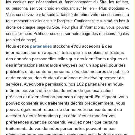
en savoir plus
Résumé
Une présentation d'inspirations architecturales sur l'importance de la
lumière, de l'harmonie et des matériaux. ©Electre 2026
Fiche Technique
Nous et nos
partenaires
stockons et/ou accédons à des
informations sur un appareil, telles que les cookies, et traitons
Paru le :
13/05/2026
des données personnelles telles que des identifiants uniques et
Thématique :
Décoration intérieure et techniques de décoration
des informations standards envoyées par un appareil pour des
Auteur(s) :
Auteur :
Tatsuro Miki
Auteur :
Koen Van Synghel
Auteur :
Axel
publicités et du contenu personnalisés, des mesures de publicité
Vervoordt
et de contenu, des études d'audience et le développement de
Éditeur(s) :
Flammarion
services.
Avec votre permission, nos 162 partenaires et nous-
Collection(s) :
Beaux livres
mêmes pouvons utiliser des données de géolocalisation
précises et d’identification par scan d'appareil. En cliquant, vous
Série(s) :
Non précisé.
pouvez consentir aux traitements décrits précédemment. Vous
ISBN :
978-2-08-048227-3
pouvez également refuser de donner votre consentement ou
accéder à des informations plus détaillées et modifier vos
EAN13 :
9782080482273
préférences avant de consentir.
Veuillez noter que certains
traitements de vos données personnelles peuvent ne pas
Reliure :
Relié
nécessiter votre consentement, mais vous avez le droit de vous