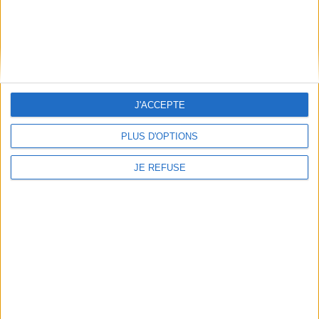
JE M'INSCRIS
Informations pratiques
Conditions d'utilisation du site
J'ACCEPTE
Qui sommes-nous
Mentions Légales
PLUS D'OPTIONS
Frais de port & Livraison
Conditions Générales de Vente
JE REFUSE
À votre service
Offres d'emploi
Offres Partenaires
À découvrir
FeniXX
EDRLab
RetroNews