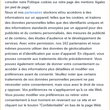
territoires dans lesquels, parfois, l'asphalte ne pénètre même pas.
50 itinéraires pour faire de chaque trajet et de chaque arrêt une
Nous et nos
partenaires
stockons et/ou accédons à des
expérience à part entière, pour ralentir dans un monde en accélération
informations sur un appareil, telles que les cookies, et traitons
constante !
des données personnelles telles que des identifiants uniques et
des informations standards envoyées par un appareil pour des
Contenus Mollat en relation
publicités et du contenu personnalisés, des mesures de publicité
et de contenu, des études d'audience et le développement de
services.
Avec votre permission, nos 162 partenaires et nous-
Sélections de livres
mêmes pouvons utiliser des données de géolocalisation
précises et d’identification par scan d'appareil. En cliquant, vous
Tourisme
Tourisme
pouvez consentir aux traitements décrits précédemment. Vous
pouvez également refuser de donner votre consentement ou
Les nouveautés en Tourisme
accéder à des informations plus détaillées et modifier vos
Découvrez nos nouveautés pour la nouvelle année !
préférences avant de consentir.
Veuillez noter que certains
traitements de vos données personnelles peuvent ne pas
nécessiter votre consentement, mais vous avez le droit de vous
y opposer. Vos préférences ne s'appliqueront qu’à ce site Web.
Vous pouvez modifier vos préférences ou retirer votre
consentement à tout moment en revenant sur ce site et en
cliquant sur le bouton "Confidentialité" en bas de la page Web.