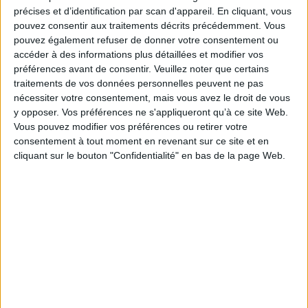
précises et d’identification par scan d'appareil. En cliquant, vous
pouvez consentir aux traitements décrits précédemment. Vous
pouvez également refuser de donner votre consentement ou
accéder à des informations plus détaillées et modifier vos
préférences avant de consentir.
Veuillez noter que certains
traitements de vos données personnelles peuvent ne pas
nécessiter votre consentement, mais vous avez le droit de vous
y opposer. Vos préférences ne s'appliqueront qu’à ce site Web.
Mon refuge et mon
Le retour de Carrie
Vous pouvez modifier vos préférences ou retirer votre
é
orage : récit
Soto
consentement à tout moment en revenant sur ce site et en
brand
Auteur :
Arundhati Roy
Auteur :
Taylor Jenkins
Au
cliquant sur le bouton "Confidentialité" en bas de la page Web.
les
Éditeur :
Gallimard
Reid
Édit
24,00 €
Éditeur :
Charleston
22,90 €