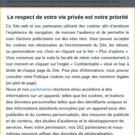
Dans ce roman fondé sur une recherche historique approfondie, Paco
Cerdà nous raconte les étapes de ce spectacle macabre, mais aussi les
destinées des hommes et des femmes qui ont combattu le franquisme et
Le respect de votre vie privée est notre priorité
dont les vies ont été brisées à jamais.
Quatre-vingt-dix ans après le début de la guerre civile espagnole,
Présents
nous livre un récit puissant, rigoureux et émouvant. Au coeur de cette
fresque, Paco Cerdà rend visible la lumière tenace de celles et ceux qui,
avec courage, refusent que l'histoire ne soit qu'une succession de
défaites, et nous rappelle que la mémoire des vaincus peut également
porter la promesse d'un avenir.
Contenus Mollat en relation
Sélections de livres
Nous et nos
partenaires
stockons et/ou accédons à des
informations sur un appareil, telles que les cookies, et traitons
Littérature
des données personnelles telles que des identifiants uniques et
Les nouveautés en littérature grand format
des informations standards envoyées par un appareil pour des
publicités et du contenu personnalisés, des mesures de publicité
Découvrez les livres qui font l'actualité en grand format !
et de contenu, des études d'audience et le développement de
services.
Avec votre permission, nos 162 partenaires et nous-
mêmes pouvons utiliser des données de géolocalisation