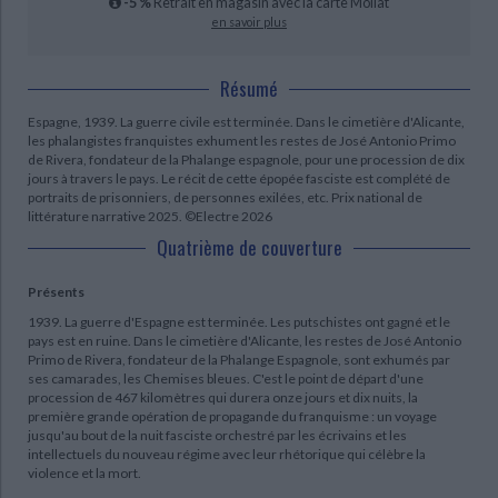
-5 %
Retrait en magasin avec la carte Mollat
en savoir plus
Résumé
Espagne, 1939. La guerre civile est terminée. Dans le cimetière d'Alicante,
les phalangistes franquistes exhument les restes de José Antonio Primo
de Rivera, fondateur de la Phalange espagnole, pour une procession de dix
jours à travers le pays. Le récit de cette épopée fasciste est complété de
portraits de prisonniers, de personnes exilées, etc. Prix national de
littérature narrative 2025. ©Electre 2026
Quatrième de couverture
Présents
1939. La guerre d'Espagne est terminée. Les putschistes ont gagné et le
pays est en ruine. Dans le cimetière d'Alicante, les restes de José Antonio
Primo de Rivera, fondateur de la Phalange Espagnole, sont exhumés par
ses camarades, les Chemises bleues. C'est le point de départ d'une
procession de 467 kilomètres qui durera onze jours et dix nuits, la
première grande opération de propagande du franquisme : un voyage
jusqu'au bout de la nuit fasciste orchestré par les écrivains et les
intellectuels du nouveau régime avec leur rhétorique qui célèbre la
violence et la mort.