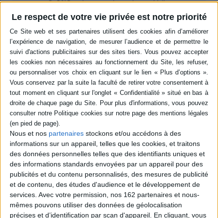
-5 %
Retrait en magasin avec la carte Mollat
en savoir plus
Le respect de votre vie privée est notre priorité
Résumé
Une réflexion sur les violences envers les femmes au XXIe siècle par le
prisme de l'évolution. Le paléoanthropologue revient sur les origines des
violences sexistes et sexuelles puis en détaille les causes et les
conséquences. Il explique en quoi celles-ci peuvent être une menace pour
l'évolution d'Homo sapiens. ©Electre 2026
Quatrième de couverture
e
Anthropologie des violences faites aux femmes au XXI
siècle
Nous et nos
partenaires
stockons et/ou accédons à des
Et si, malgré les désordres du monde, la première menace pour l'évolution
e
d'Homo sapiens
au XXI
siècle était les violences faites aux femmes ?
informations sur un appareil, telles que les cookies, et traitons
des données personnelles telles que des identifiants uniques et
Passer du dogme de l'évolution de l'Homme par les hommes, pour les
des informations standards envoyées par un appareil pour des
hommes, à une évolution de l'humanité requiert un changement de
paradigme : l'évolution du côté des femmes.
publicités et du contenu personnalisés, des mesures de publicité
et de contenu, des études d'audience et le développement de
Les femmes ont été invisibilisées en préhistoire et en histoire, et demain ?
Car l'évolution, ce n'est pas le passé, mais le succès des générations
services.
Avec votre permission, nos 162 partenaires et nous-
futures.
mêmes pouvons utiliser des données de géolocalisation
précises et d’identification par scan d'appareil. En cliquant, vous
Les femmes, exclues de la cité depuis la Renaissance, infantilisées avec le