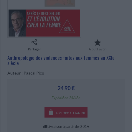
Ecologie - Environnement
Danse
Religions - Spiritualités
Bibliothèque de la Pléiade
Critique et histoire littéraire
Histoire de France
Biographies historiques
CHARGEMENT...
Classiques scolaires
Littérature ancienne et médiévale
Histoire - Généralités
Histoire des pays
Littérature de voyage
Audio - Livres lus
Histoire ancienne
Géographie
Littérature en version originale
Humour
Culture scientifique
Partager
Ajout Favori
Anthropologie des violences faites aux femmes au XXIe
siècle
Auteur :
Pascal Picq
24,90 €
Expédié en 24/48h
AJOUTER AU PANIER
Livraison à partir de 0,01 €