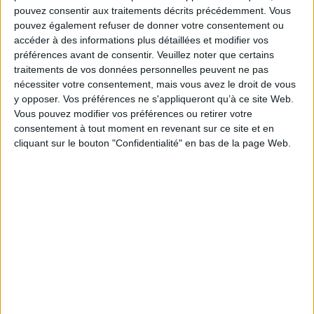
Code Napoléon, renvoyées dans les foyers en raison de « leur nature »,
pouvez consentir aux traitements décrits précédemment. Vous
idéalisées comme reproductrices et ménagères, sortent de ce carcan
pouvez également refuser de donner votre consentement ou
idéologique depuis à peine un demi-siècle. Les femmes doivent encore se
accéder à des informations plus détaillées et modifier vos
battre pour leur place sur la planète
sapiens.
préférences avant de consentir.
Veuillez noter que certains
Un livre puissamment original.
traitements de vos données personnelles peuvent ne pas
Fiche Technique
nécessiter votre consentement, mais vous avez le droit de vous
y opposer. Vos préférences ne s'appliqueront qu’à ce site Web.
Paru le :
13/05/2026
Vous pouvez modifier vos préférences ou retirer votre
Thématique :
Sociologie du genre et de la sexualité
consentement à tout moment en revenant sur ce site et en
Auteur(s) :
Auteur :
Pascal Picq
cliquant sur le bouton "Confidentialité" en bas de la page Web.
Éditeur(s) :
O. Jacob
Collection(s) :
Sciences humaines
Série(s) :
Non précisé.
ISBN :
978-2-415-01493-3
EAN13 :
9782415014933
Reliure :
Broché
Pages :
406
Hauteur: 22.0 cm / Largeur 15.0 cm