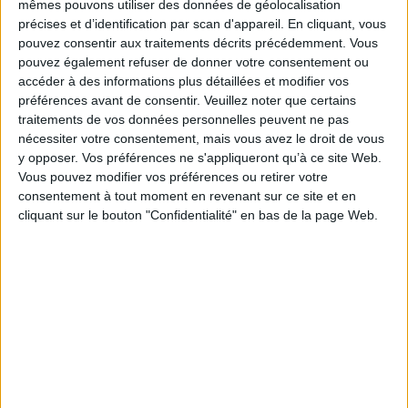
mêmes pouvons utiliser des données de géolocalisation
 Co
2026-2027
Éditeur :
Ed. 365
Au
précises et d’identification par scan d'appareil. En cliquant, vous
Auteur :
Jeff Kinney
10,99 €
Édit
pouvez consentir aux traitements décrits précédemment. Vous
Éditeur :
Seuil Jeunesse
pouvez également refuser de donner votre consentement ou
9,95 €
accéder à des informations plus détaillées et modifier vos
préférences avant de consentir.
Veuillez noter que certains
traitements de vos données personnelles peuvent ne pas
nécessiter votre consentement, mais vous avez le droit de vous
y opposer. Vos préférences ne s'appliqueront qu’à ce site Web.
Vous pouvez modifier vos préférences ou retirer votre
consentement à tout moment en revenant sur ce site et en
Fiche Technique
cliquant sur le bouton "Confidentialité" en bas de la page Web.
Paru le :
27/05/2026
Thématique :
Livres jeux
Auteur(s) :
Non précisé.
Éditeur(s) :
Hachette jeunesse-Disney
Collection(s) :
Non précisé.
Série(s) :
Non précisé.
ISBN :
978-2-01-734425-4