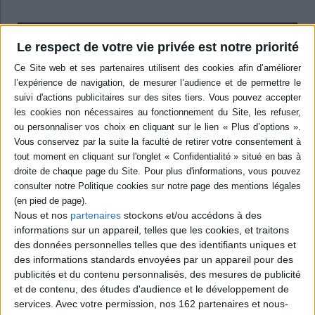
Contenus Mollat en relation
Le respect de votre vie privée est notre priorité
Sélections de livres
Jeunesse
Rentrée scolaire
Jeunesse
Agenda
Agendas 2026-2027 : Choisis le tien !
Pour bien préparer sa rentrée, il faut bien choisir son agenda !
Retrouve cette sélection et bien d'autres au rayon jeunesse !
Nous et nos
partenaires
stockons et/ou accédons à des
informations sur un appareil, telles que les cookies, et traitons
des données personnelles telles que des identifiants uniques et
des informations standards envoyées par un appareil pour des
publicités et du contenu personnalisés, des mesures de publicité
Ajax
et de contenu, des études d'audience et le développement de
Formule 1 : agenda
Ag
services.
Avec votre permission, nos 162 partenaires et nous-
2026-2027
L'agenda du dégonflé