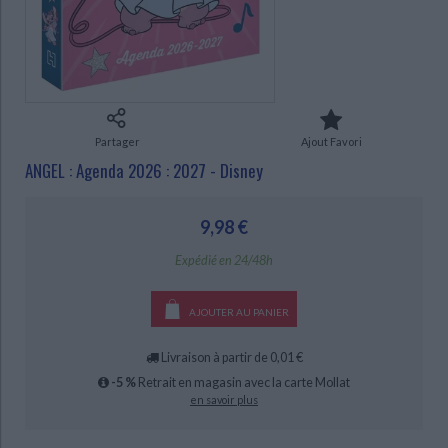
Ecologie - Environnement
Danse
Religions - Spiritualités
Bibliothèque de la Pléiade
Critique et histoire littéraire
Histoire de France
Biographies historiques
CHARGEMENT...
Classiques scolaires
Littérature ancienne et médiévale
Histoire - Généralités
Histoire des pays
Littérature de voyage
Audio - Livres lus
Histoire ancienne
Géographie
Littérature en version originale
Humour
Partager
Ajout Favori
Culture scientifique
ANGEL : Agenda 2026 : 2027 - Disney
9,98 €
Expédié en 24/48h
AJOUTER AU PANIER
Livraison à partir de 0,01 €
-5 %
Retrait en magasin avec la carte Mollat
en savoir plus