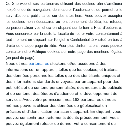
en savoir plus
Résumé
Désormais en terminale, Komi est dans la même classe que Tadano et
Najimi, mais se retrouve séparée de ses autres amis, notamment Manbagi.
Alors qu'une lutte débute entre les différents niveaux du lycée, elle espère
faire de nouvelles rencontres. ©Electre 2026
Quatrième de couverture
Nous et nos
partenaires
stockons et/ou accédons à des
Comment trouver des amis quand on ne trouve pas les mots ?
informations sur un appareil, telles que les cookies, et traitons
Komi est désormais en terminale ! Répartie dans la même classe que
des données personnelles telles que des identifiants uniques et
Tadano et Najimi, elle est néanmoins séparée de ses amis de la 1re-1, et
notamment de Manbagi. Une petite inquiétude se fait sentir... alors que
des informations standards envoyées par un appareil pour des
commence une guerre organisée entre les différentes classes du lycée !
publicités et du contenu personnalisés, des mesures de publicité
Seconde contre première contre terminale, Komi gagnera-t-elle appuyée
et de contenu, des études d'audience et le développement de
de nouveaux camarades toujours aussi déjantés ?!.
services.
Avec votre permission, nos 162 partenaires et nous-
Fiche Technique
mêmes pouvons utiliser des données de géolocalisation
précises et d’identification par scan d'appareil. En cliquant, vous
Paru le :
03/06/2026
pouvez consentir aux traitements décrits précédemment. Vous
Thématique :
Shônen
pouvez également refuser de donner votre consentement ou
Auteur(s) :
Auteur :
Tomohito Oda