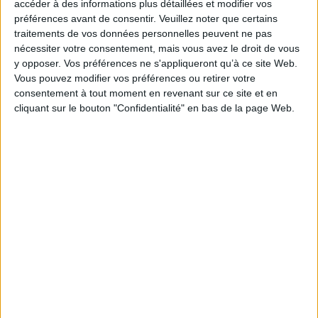
accéder à des informations plus détaillées et modifier vos
préférences avant de consentir.
Veuillez noter que certains
Éditeur(s) :
Pika
traitements de vos données personnelles peuvent ne pas
Collection(s) :
Pika shônen
nécessiter votre consentement, mais vous avez le droit de vous
Contributeur(s) :
Traducteur : Kevin Stocker
y opposer. Vos préférences ne s'appliqueront qu’à ce site Web.
Série(s) :
Komi cherche ses mots
Vous pouvez modifier vos préférences ou retirer votre
consentement à tout moment en revenant sur ce site et en
ISBN :
979-10-433-0603-7
cliquant sur le bouton "Confidentialité" en bas de la page Web.
EAN13 :
9791043306037
Reliure :
Broché sous jaquette
Pages :
189
Hauteur: 18.0 cm / Largeur 12.0 cm
Épaisseur: 1.5 cm
Poids: 169 g
Découvrez nos Newsletters Mollat !