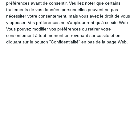
préférences avant de consentir.
Veuillez noter que certains
Collection(s) :
Chonchon
traitements de vos données personnelles peuvent ne pas
nécessiter votre consentement, mais vous avez le droit de vous
Série(s) :
Non précisé.
y opposer. Vos préférences ne s'appliqueront qu’à ce site Web.
ISBN :
978-2-278-13299-7
Vous pouvez modifier vos préférences ou retirer votre
consentement à tout moment en revenant sur ce site et en
EAN13 :
9782278132997
cliquant sur le bouton "Confidentialité" en bas de la page Web.
Reliure :
Cartonné
Pages :
32
Hauteur: 26.0 cm / Largeur 22.0 cm
Épaisseur: 1.0 cm
Poids: 326 g
Découvrez nos Newsletters Mollat !
JE M'INSCRIS