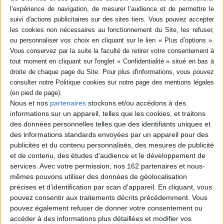
Résumé
Depuis quelques jours, Chonchon le fée cochon se sent bien seul.
Personne n’a poussé la porte de sa boutique et il n’a pas exaucé un seul
souhait. Chonchon découvre alors l’existence d’une drôle de licorne qui
assure aux habitants du village qu'ils peuvent tous se transformer.
©Electre 2026
Quatrième de couverture
Chonchon, le fée cochon,
se sent bien seul.
Tous ses amis sont sous le charme d'une drôle de licorne.
Nous et nos
partenaires
stockons et/ou accédons à des
Vous aussi, vous pouvez devenir une licorne si vous le voulez ! Amstramgram,
informations sur un appareil, telles que les cookies, et traitons
bourre le mou et ratatam, vous voilà enlicornés !
des données personnelles telles que des identifiants uniques et
Plus besoin de voeux : quand on est une licorne, le monde est
des informations standards envoyées par un appareil pour des
merveilleux !
Vraiment ?
publicités et du contenu personnalisés, des mesures de publicité
Chonchon n'a pas dit son dernier mot.
et de contenu, des études d'audience et le développement de
services.
Avec votre permission, nos 162 partenaires et nous-
Fiche Technique
mêmes pouvons utiliser des données de géolocalisation
Paru le :
17/06/2026
précises et d’identification par scan d'appareil. En cliquant, vous
Thématique :
Albums de 3 à 6 ans
pouvez consentir aux traitements décrits précédemment. Vous
pouvez également refuser de donner votre consentement ou
Auteur(s) :
Auteur :
Stéphane Servant
Auteur (illustrateur) :
Laetitia Le Saux
accéder à des informations plus détaillées et modifier vos
Éditeur(s) :
Didier Jeunesse