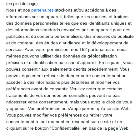
Ce livre où chaque mot pèse son poids de vie et d'incertitude, ce roman
d'un destin bousculé et d'un monde qui s'efface mais refuse de céder à
Nous et nos
partenaires
stockons et/ou accédons à des
l'humiliation, possède cette beauté qui signale les classiques intemporels.
informations sur un appareil, telles que les cookies, et traitons
Il n'est que temps d'écouter de nouveau son chant pur comme le vin.
des données personnelles telles que des identifiants uniques et
des informations standards envoyées par un appareil pour des
publicités et du contenu personnalisés, des mesures de publicité
Contenus Mollat en relation
et de contenu, des études d'audience et le développement de
services.
Avec votre permission, nos 162 partenaires et nous-
mêmes pouvons utiliser des données de géolocalisation
Sélections de livres
précises et d’identification par scan d'appareil. En cliquant, vous
pouvez consentir aux traitements décrits précédemment. Vous
Littérature
pouvez également refuser de donner votre consentement ou
Les nouveautés en littérature grand format
accéder à des informations plus détaillées et modifier vos
Découvrez les livres qui font l'actualité en grand format !
préférences avant de consentir.
Veuillez noter que certains
traitements de vos données personnelles peuvent ne pas
nécessiter votre consentement, mais vous avez le droit de vous
y opposer. Vos préférences ne s'appliqueront qu’à ce site Web.
Vous pouvez modifier vos préférences ou retirer votre
consentement à tout moment en revenant sur ce site et en
cliquant sur le bouton "Confidentialité" en bas de la page Web.