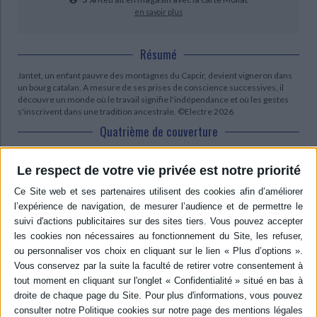
en savoir plus
Résumé
Jantet, un enfant pauvre des montagnes du Capcir, devient vigneron dans
un bourg catalan. A mesure de ses prises de conscience successives, il
découvre un monde où le travail signifie l'indépendance et où les gestes
s'inscrivent dans une tradition ancestrale. ©Electre 2026
Quatrième de couverture
Le vin pur
Le respect de votre vie privée est notre priorité
Jantet le Catalan a quitté ses montagnes du Capcir dévastées par la misère
et la maladie. Il s'est fait forgeron dans la vallée, découvrant un autre
monde auquel il s'habitue mal. Car en lui a germé un rêve, celui de devenir
vigneron, de faire fructifier une terre qu'il sait pourtant âpre, un terroir qui
ne pardonne rien, d'affronter le sort qui peut en une année vous laisser sur
la paille.
Voici, racontée par un écrivain que Blaise Cendrars plaçait haut, un conteur
minutieux et impitoyable aimant son rude pays, l'histoire de cet homme
libre et fier, de ce paysan refusant l'injustice et la fatalité : le parcours d'un
coeur simple qui découvre la vie, l'amour, les espoirs fragiles, les révoltes
d'un peuple, le sien, devant l'injuste autorité.