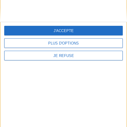
Informations pratiques
Conditions d'utilisation du site
Qui sommes-nous
J'ACCEPTE
Mentions Légales
Frais de port & Livraison
PLUS D'OPTIONS
Conditions Générales de Vente
JE REFUSE
À votre service
Offres d'emploi
Offres Partenaires
À découvrir
FeniXX
EDRLab
RetroNews
BnF : portail des métiers du livre
Cercle de la librairie