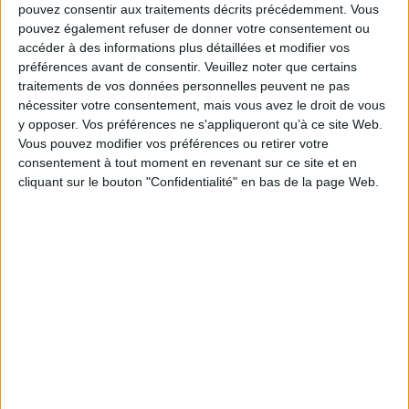
pouvez consentir aux traitements décrits précédemment. Vous
pouvez également refuser de donner votre consentement ou
Contenus Mollat en relation
accéder à des informations plus détaillées et modifier vos
préférences avant de consentir.
Veuillez noter que certains
Fiche Technique
traitements de vos données personnelles peuvent ne pas
Paru le :
10/06/2026
nécessiter votre consentement, mais vous avez le droit de vous
y opposer. Vos préférences ne s'appliqueront qu’à ce site Web.
Thématique :
Albums de 3 à 6 ans
Vous pouvez modifier vos préférences ou retirer votre
Auteur(s) :
Auteur :
Olivier Dutto
Auteur (illustrateur) :
Maurèen
consentement à tout moment en revenant sur ce site et en
Poignonec
cliquant sur le bouton "Confidentialité" en bas de la page Web.
Éditeur(s) :
Didier Jeunesse
Collection(s) :
Non précisé.
Série(s) :
Non précisé.
ISBN :
978-2-278-13304-8
EAN13 :
9782278133048
Reliure :
Cartonné
Pages :
28
Hauteur: 26.0 cm / Largeur 20.0 cm