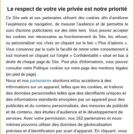
Expédié en 24/48h
ce n'était pas possible. Comment ?! Eugénie est persuadée qu'on lui
interdit son rêve parce qu'elle est une petite fille et compte bien
Le respect de votre vie privée est notre priorité
démontrer qu'elle est tout à fait capable d'emprunter cette voie
chevaleresque !
AJOUTER AU PANIER
Elle maniera l'épée comme personne, dressera son destrier d'une
main de fer, engloutira des buffets entiers, pourfendra les
Livraison à partir de 0,01 €
méchants et sauvera des princes en détresse !
-5 %
Retrait en magasin avec la carte Mollat
Une héroïne rebelle qui n'a pas peur de clamer haut et fort ses
en savoir plus
revendications au risque de parfois se laisser un tout petit peu trop
emporter... Eugénie, autoproclamée "reine des boudeuses", ne
manquera pas de vous faire craquer !
Résumé
Une histoire d'aventure drôle, de Olivier Dutto, qui remet en
question les rôles attribués, illustrée par la talentueuse Maurèen
Eugénie boude car elle veut devenir un chevalier, mais son papa n'est pas
Poignonec.
d'accord. Sa décision est prise, elle se lance alors dans une grande
À partager dès 4 ans
révolution. ©Electre 2026
Nous et nos
partenaires
stockons et/ou accédons à des
Quatrième de couverture
informations sur un appareil, telles que les cookies, et traitons
des données personnelles telles que des identifiants uniques et
des informations standards envoyées par un appareil pour des
Je boude parce que j'ai dit à papa :
publicités et du contenu personnalisés, des mesures de publicité
« Je veux être chevalier ! »
et de contenu, des études d'audience et le développement de
Et papa m'a répondu (avec un air sûr de lui, il m'énerve quand il prend cet
services.
Avec votre permission, nos 162 partenaires et nous-
air) : « Ce n'est pas possible, Eugénie chérie ! »
mêmes pouvons utiliser des données de géolocalisation
c'est ce qu'on va voir !
précises et d’identification par scan d'appareil. En cliquant, vous