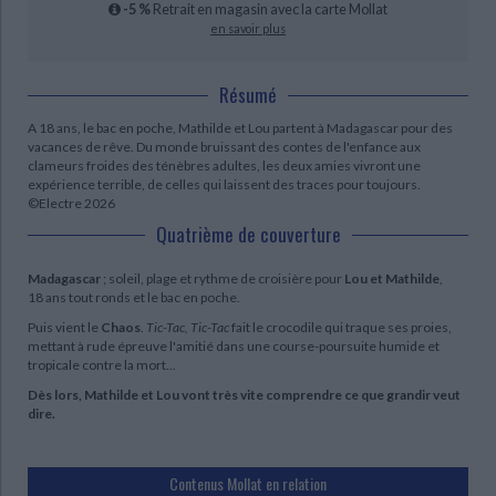
-5 %
Retrait en magasin avec la carte Mollat
en savoir plus
Résumé
A 18 ans, le bac en poche, Mathilde et Lou partent à Madagascar pour des
vacances de rêve. Du monde bruissant des contes de l'enfance aux
clameurs froides des ténèbres adultes, les deux amies vivront une
expérience terrible, de celles qui laissent des traces pour toujours.
©Electre 2026
Quatrième de couverture
Madagascar
; soleil, plage et rythme de croisière pour
Lou et Mathilde
,
18 ans tout ronds et le bac en poche.
Puis vient le
Chaos
.
Tic-Tac, Tic-Tac
fait le crocodile qui traque ses proies,
mettant à rude épreuve l'amitié dans une course-poursuite humide et
tropicale contre la mort...
Dès lors, Mathilde et Lou vont très vite comprendre ce que grandir veut
dire.
Contenus Mollat en relation