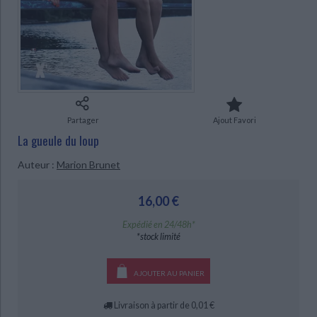
Ecologie - Environnement
Danse
Religions - Spiritualités
Bibliothèque de la Pléiade
Critique et histoire littéraire
Histoire de France
Biographies historiques
Classiques scolaires
Littérature ancienne et médiévale
Histoire - Généralités
Histoire des pays
Littérature de voyage
Audio - Livres lus
Histoire ancienne
Géographie
Littérature en version originale
Humour
Culture scientifique
Partager
Ajout Favori
La gueule du loup
Auteur :
Marion Brunet
16,00 €
Expédié en 24/48h*
*stock limité
CHARGEMENT...
AJOUTER AU PANIER
Livraison à partir de 0,01 €