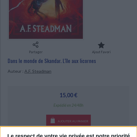
Ecologie - Environnement
Danse
Religions - Spiritualités
Bibliothèque de la Pléiade
Critique et histoire littéraire
CHARGEMENT...
Histoire de France
Biographies historiques
Classiques scolaires
Littérature ancienne et médiévale
Histoire - Généralités
Histoire des pays
Littérature de voyage
Audio - Livres lus
Histoire ancienne
Géographie
Littérature en version originale
Humour
Culture scientifique
Partager
Ajout Favori
Dans le monde de Skandar. L'île aux licornes
Auteur :
A.F. Steadman
15,00 €
Expédié en 24/48h
AJOUTER AU PANIER
Livraison à partir de 0,01 €
Le respect de votre vie privée est notre priorité