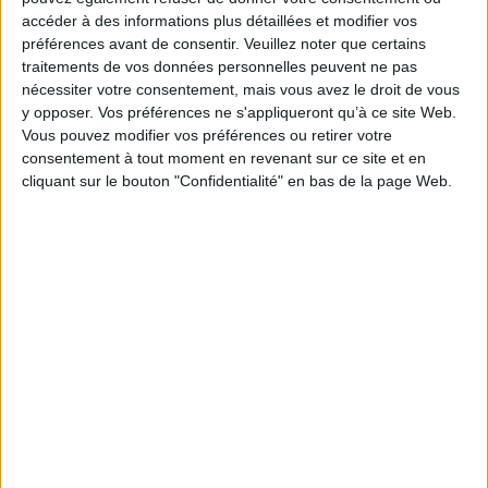
accéder à des informations plus détaillées et modifier vos
Thématique :
SF, Fantaisie, Fantastique
préférences avant de consentir.
Veuillez noter que certains
Auteur(s) :
Auteur :
A.F. Steadman
traitements de vos données personnelles peuvent ne pas
Éditeur(s) :
Hachette romans
nécessiter votre consentement, mais vous avez le droit de vous
Collection(s) :
Ados 12 ans et +
y opposer. Vos préférences ne s'appliqueront qu’à ce site Web.
Vous pouvez modifier vos préférences ou retirer votre
Contributeur(s) :
Traducteur : Alice Delarbre
consentement à tout moment en revenant sur ce site et en
Série(s) :
Dans le monde de Skandar
cliquant sur le bouton "Confidentialité" en bas de la page Web.
ISBN :
978-2-01-732650-2
EAN13 :
9782017326502
Reliure :
Broché
Pages :
236
Hauteur: 22.0 cm / Largeur 14.0 cm
Épaisseur: 2.1 cm
Poids: 298 g