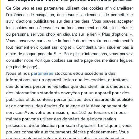
-5 %
Retrait en magasin avec la carte Mollat
en savoir plus
Résumé
Parti à l'aventure sur son bateau, George Penhaligon, 13 ans, fait naufrage
et échoue sur une île mystérieuse peuplée de licornes. Accompagné de
l'une d'elles, il part explorer ce territoire aux multiples secrets. Préquel de
la saga Skandar. ©Electre 2026
Quatrième de couverture
Nous et nos
partenaires
stockons et/ou accédons à des
George Penhaligon ne rêve que d'aventure
Pourtant, en partant seul sur
informations sur un appareil, telles que les cookies, et traitons
le bateau familial, il ne s'attend ni à faire naufrage, ni à se retrouver échoué
des données personnelles telles que des identifiants uniques et
sur une île mystérieuse. Il y découvre
une chose incroyable : les licornes
existent !
Mais ce sont des créatures sanguinaires...
des informations standards envoyées par un appareil pour des
publicités et du contenu personnalisés, des mesures de publicité
George gagne peu à peu la confiance de l'une d'elles et, ensemble, ils
partent explorer l'île. Celle-ci recèle
de nombreux secrets
et une menace
et de contenu, des études d'audience et le développement de
plus terrifiante encore que les licornes sauvages...
services.
Avec votre permission, nos 162 partenaires et nous-
mêmes pouvons utiliser des données de géolocalisation
Les origines de l'univers de Skandar
précises et d’identification par scan d'appareil. En cliquant, vous
Fiche Technique
pouvez consentir aux traitements décrits précédemment. Vous
Paru le :
03/06/2026
pouvez également refuser de donner votre consentement ou