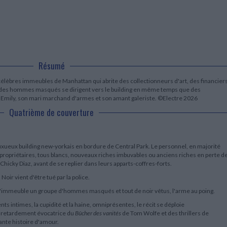
LITTÉRATURE DE VOYAGE
Dictionnaires Français
Histoire moderne
Relations et politiques
internationales
Dictionnaires Bilingues
Récits des voyageurs et des
Histoire contemporaine
explorateurs
Sécurité nationale - Défense
Langues universitaires -
BIOGRAPHIES HISTORIQUES
Dictionnaires et méthodes
ECOLOGIE - ENVIRONNEMENT
Biographies historiques
Méthodes Langues Grand public
Ecologie
Français langues étrangères
HISTOIRE - GÉNÉRALITÉS
Résumé
Historiographie
 célèbres immeubles de Manhattan qui abrite des collectionneurs d'art, des financier
Etudes historiques
que des hommes masqués se dirigent vers le building en même temps que des
Généalogie - Héraldique
e Emily, son mari marchand d'armes et son amant galeriste. ©Electre 2026
Franc-maçonnerie
Quatrième de couverture
uxueux building new-yorkais en bordure de Central Park. Le personnel, en majorité
copropriétaires, tous blancs, nouveaux riches imbuvables ou anciens riches en perte d
 Chicky Diaz, avant de se replier dans leurs apparts-coffres-forts.
Noir vient d'être tué par la police.
l'immeuble un groupe d'hommes masqués et tout de noir vêtus, l'arme au poing.
nts intimes, la cupidité et la haine, omniprésentes, le récit se déploie
 retardement évocatrice du
Bûcher des vanités
de Tom Wolfe et des thrillers de
ante histoire d'amour.