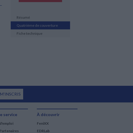
Résumé
Quatrième de couverture
Fiche technique
 M'INSCRIS
e service
À découvrir
d'emploi
FeniXX
Partenaires
EDRLab