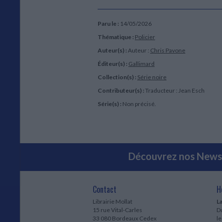
Paru le :
14/05/2026
Thématique :
Policier
Auteur(s) :
Auteur :
Chris Pavone
Éditeur(s) :
Gallimard
Collection(s) :
Série noire
Contributeur(s) :
Traducteur : Jean Esch
Série(s) :
Non précisé.
Découvrez nos Newsl
Contact
H
Librairie Mollat
La
15 rue Vital-Carles
Du
33 080 Bordeaux Cedex
l