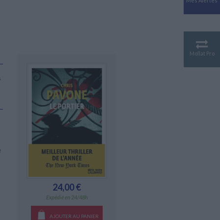
Mes Alertes
Antiquité
Mythologies
GÉOGRAPHIE
Géographie - Démographie -
Territoire
Mollat Pro
CULTURE SCIENTIFIQUE
Essais scientifique
s
Astronomie
e
24,00 €
Expédié en 24/48h
AJOUTER AU PANIER