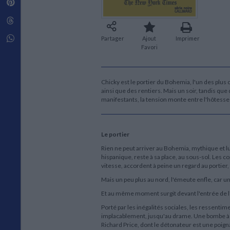
Pinterest
Techniques de construction
SCIENCE FICTION ET FANTASY
Vie familiale
Disciplines paramédicales
Matériaux de l’architecture
Littérature SF et Fantasy
Threads
Ouvrages Généraux
Urbanisme
SOCIOLOGIE
Sociologie générale
Whatsapp
Partager
Ajout
Imprimer
Favori
Travail social
Santé et société
ETHNOLOGIE
Chicky est le portier du Bohemia, l'un des plus
Anthropologie
ainsi que des rentiers. Mais un soir, tandis 
Ethnologie par pays
manifestants, la tension monte entre l'hôtess
Le portier
Rien ne peut arriver au Bohemia, mythique et l
hispanique, reste à sa place, au sous-sol. Les 
vitesse, accordent à peine un regard au portier,
Mais un peu plus au nord, l'émeute enfle, car un 
Et au même moment surgit devant l'entrée de 
Porté par les inégalités sociales, les ressentime
implacablement, jusqu'au drame. Une bombe à
Richard Price, dont le détonateur est une poign