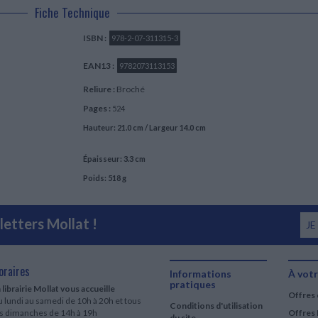
Fiche Technique
ISBN :
978-2-07-311315-3
EAN13 :
9782073113153
Reliure :
Broché
Pages :
524
Hauteur: 21.0 cm / Largeur 14.0 cm
Épaisseur: 3.3 cm
Poids: 518 g
etters Mollat !
JE
oraires
Informations
À votr
pratiques
 librairie Mollat vous accueille
Offres 
 lundi au samedi de 10h à 20h et tous
Conditions d'utilisation
es dimanches de 14h à 19h
Offres 
du site