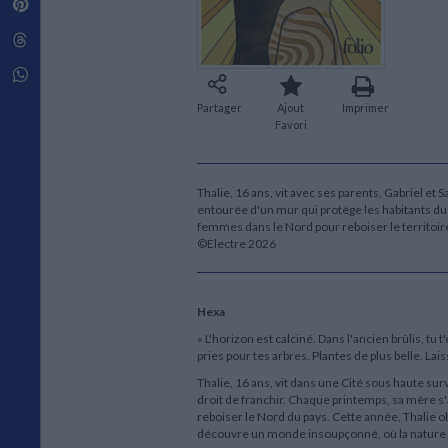
Pinterest
Techniques de construction
SCIENCE FICTION ET FANTASY
Vie familiale
Disciplines paramédicales
Matériaux de l’architecture
Littérature SF et Fantasy
Threads
Ouvrages Généraux
Urbanisme
SOCIOLOGIE
Sociologie générale
Whatsapp
Travail social
Partager
Ajout
Imprimer
Santé et société
Favori
ETHNOLOGIE
Anthropologie
Ethnologie par pays
Thalie, 16 ans, vit avec ses parents, Gabriel et S
entourée d'un mur qui protège les habitants du
femmes dans le Nord pour reboiser le territoi
©Electre 2026
Hexa
« L'horizon est calciné. Dans l'ancien brûlis, tu 
pries pour tes arbres. Plantes de plus belle. Lais
Thalie, 16 ans, vit dans une Cité sous haute su
droit de franchir. Chaque printemps, sa mère s'
reboiser le Nord du pays. Cette année, Thalie ob
découvre un monde insoupçonné, où la nature es