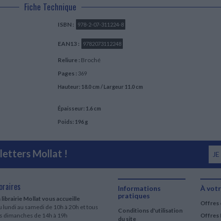
Fiche Technique
ISBN :
978-2-07-311224-8
EAN13 :
9782073112248
Reliure :
Broché
Pages :
369
Hauteur: 18.0 cm / Largeur 11.0 cm
Épaisseur: 1.6 cm
Poids: 196 g
etters Mollat !
JE
oraires
Informations
À votr
pratiques
 librairie Mollat vous accueille
Offres 
 lundi au samedi de 10h à 20h et tous
Conditions d'utilisation
es dimanches de 14h à 19h
Offres 
du site