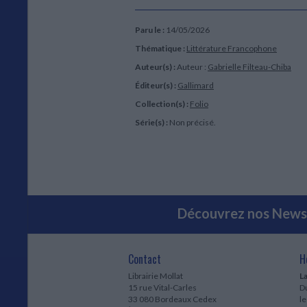
Paru le :
14/05/2026
Thématique :
Littérature Francophone
Auteur(s) :
Auteur :
Gabrielle Filteau-Chiba
Éditeur(s) :
Gallimard
Collection(s) :
Folio
Série(s) :
Non précisé.
Découvrez nos Newsl
Contact
H
Librairie Mollat
La
15 rue Vital-Carles
Du
33 080 Bordeaux Cedex
l