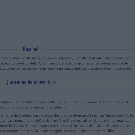
LITTÉRATURE DE VOYAGE
Dictionnaires Français
Histoire moderne
Relations et politiques
internationales
Dictionnaires Bilingues
Récits des voyageurs et des
Histoire contemporaine
explorateurs
Sécurité nationale - Défense
Langues universitaires -
BIOGRAPHIES HISTORIQUES
Dictionnaires et méthodes
ECOLOGIE - ENVIRONNEMENT
Biographies historiques
Méthodes Langues Grand public
Ecologie
Français langues étrangères
HISTOIRE - GÉNÉRALITÉS
Historiographie
Résumé
Etudes historiques
Généalogie - Héraldique
andrine, dans la Cité de Sainte-Foy au Québec, une ville dont nul n'a le droit de sortir,
Franc-maçonnerie
 chaos qui sévit au-delà. Au printemps, elle accompagne sa mère et un groupe de
re. L’adolescente découvre un monde insoupçonné, où la nature est omniprésente.
Quatrième de couverture
t'échines. L'air ondule sur ta parcelle. La chaleur est inhumaine. Pire chaque été. Tu
ses ta fille à ses expériences charnelles. »
rveillance du Québec, survolée par des drones et encerclée par un Mur que nul n'a le
aventure pourtant au-delà de la frontière. Elle disparaît pendant de longs mois pour
tient le droit de l'accompagner. Loin de toute forme de civilisation, l'adolescente
t omniprésente, où la sororité règne, où tout semble encore possible...