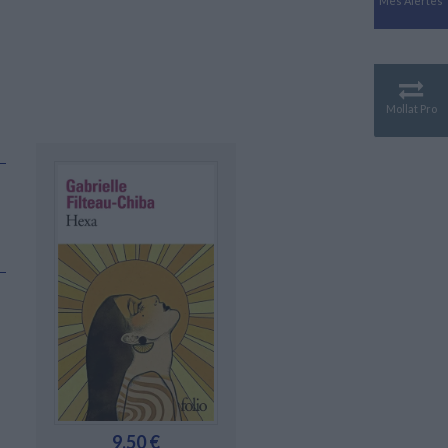
Mes Alertes
Antiquité
Mythologies
GÉOGRAPHIE
Géographie - Démographie -
Territoire
Mollat Pro
CULTURE SCIENTIFIQUE
Essais scientifique
Astronomie
9,50 €