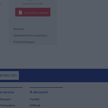
Expédié en 24/48h
AJOUTER AU PANIER
Résumé
Quatrième de couverture
Fiche technique
 M'INSCRIS
e service
À découvrir
d'emploi
FeniXX
Partenaires
EDRLab