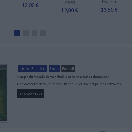
Jeunesse
loisirs
12,00 €
13,50 €
12,00 €
Loisirs - Bien-être
Sports
Football
Coupe du monde de football : entre passion et démesure
Une compétition toujours très attendue, et une coupe très convoitée...
EN SAVOIR PLUS