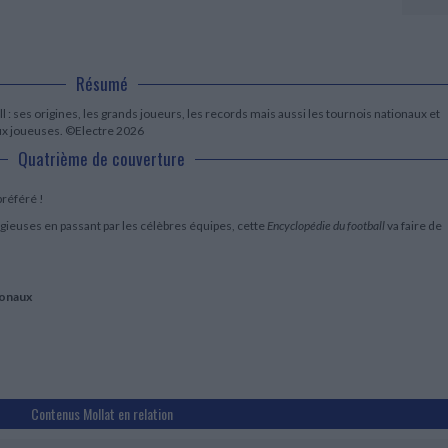
LITTÉRATURE DE VOYAGE
Dictionnaires Français
Histoire moderne
Relations et politiques
internationales
Dictionnaires Bilingues
Récits des voyageurs et des
Histoire contemporaine
CHARGEMENT...
explorateurs
Sécurité nationale - Défense
Langues universitaires -
BIOGRAPHIES HISTORIQUES
Dictionnaires et méthodes
Résumé
ECOLOGIE - ENVIRONNEMENT
Biographies historiques
Méthodes Langues Grand public
Ecologie
Français langues étrangères
l : ses origines, les grands joueurs, les records mais aussi les tournois nationaux et
HISTOIRE - GÉNÉRALITÉS
aux joueuses. ©Electre 2026
Historiographie
Quatrième de couverture
Etudes historiques
Généalogie - Héraldique
préféré !
Franc-maçonnerie
igieuses en passant par les célèbres équipes, cette
Encyclopédie du football
va faire de
ionaux
Contenus Mollat en relation