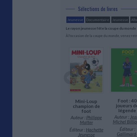
Sélections de livres
Jeunesse
Documentaire
Jeunesse
Al
Le rayon jeunesse fête la coupe du monde 
À l'occasion de la coupe du monde, venez retro
Tout sur le foot
Foot : 40
Mini-Loup
Auteur :
Clive
joueurs d
champion de
uperstars
Gifford
légende
foot
 foot.
ppé : le
Auteur :
Jea
Auteur :
Philippe
Éditeur :
Rouge et
 prince de
Michel Billi
Matter
or
Bondy
Éditeur :
Éditeur :
Hachette
13,95 €
ur :
Matt
Gallimard
Jeunesse