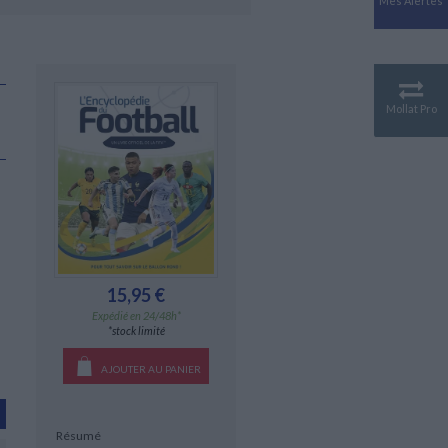
Mes Alertes
Antiquité
Mythologies
GÉOGRAPHIE
Géographie - Démographie -
Territoire
Mollat Pro
CULTURE SCIENTIFIQUE
Essais scientifique
Astronomie
15,95 €
Expédié en 24/48h*
*stock limité
AJOUTER AU PANIER
Résumé