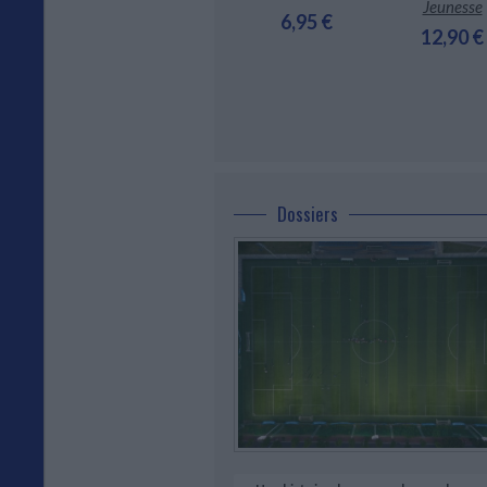
ldfield
Jeunesse
6,95 €
eur :
Albin
12,90 €
l-Jeunesse
,90 €
Dossiers