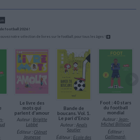
bum
de football 2026 !
uvez notre sélection de livres sur le football, pour tous les âges !
Foot : 40 stars
Le livre des
du football
e
mots qui
Bande de
mondial
parlent d'amour
boucans. Vol. 1.
Le pari d'Enzo
Auteur :
Jean-
n-
Auteur :
Brigitte
Michel Billioud
oud
Labbé
Auteur :
Anaïs
Sautier
Éditeur :
Éditeur :
Glénat
Gallimard-
-
Jeunesse
Éditeur :
Ecole des