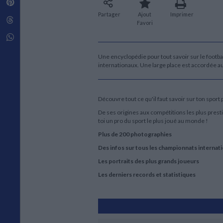
Pinterest
Techniques de construction
SCIENCE FICTION ET FANTASY
Vie familiale
Disciplines paramédicales
Matériaux de l’architecture
Partager
Ajout
Imprimer
Littérature SF et Fantasy
Threads
Ouvrages Généraux
Favori
Urbanisme
SOCIOLOGIE
Sociologie générale
Whatsapp
Travail social
Une encyclopédie pour tout savoir sur le footbal
Santé et société
internationaux. Une large place est accordée 
ETHNOLOGIE
Anthropologie
Ethnologie par pays
Découvre tout ce qu'il faut savoir sur ton sport 
De ses origines aux compétitions les plus prest
toi un pro du sport le plus joué au monde !
Plus de 200 photographies
Des infos sur tous les championnats internat
Les portraits des plus grands joueurs
Les derniers records et statistiques