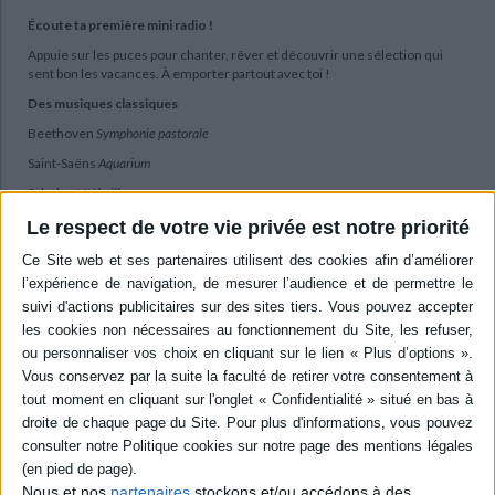
Écoute ta première mini radio !
Appuie sur les puces pour chanter, rêver et découvrir une sélection qui
sent bon les vacances. À emporter partout avec toi !
Des musiques classiques
Beethoven
Symphonie pastorale
Saint-Saëns
Aquarium
Schubert
L'Abeille
Tchaikovski
Valse des fleurs
Le respect de votre vie privée est notre priorité
Vivaldi
L'Été
Des histoires spécialement adaptées
La Petite Sirène
Boucle d'or
Robin des Bois
Des comptines intégrales
Maman, les p'tits bateaux
Un petit poisson, un petit oiseau
Nous et nos
partenaires
stockons et/ou accédons à des
Au fond de la mer