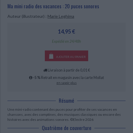
Ecologie - Environnement
Danse
Religions - Spiritualités
Ma mini radio des vacances : 20 puces sonores
Bibliothèque de la Pléiade
Critique et histoire littéraire
Histoire de France
Biographies historiques
Auteur (illustrateur) :
Marie Leghima
Classiques scolaires
Littérature ancienne et médiévale
Histoire - Généralités
Histoire des pays
Littérature de voyage
Audio - Livres lus
14,95 €
CHARGEMENT...
Histoire ancienne
Géographie
Littérature en version originale
Humour
Expédié en 24/48h
Culture scientifique
AJOUTER AU PANIER
Livraison à partir de 0,01 €
-5 %
Retrait en magasin avec la carte Mollat
en savoir plus
Résumé
Une mini-radio contenant des puces pour profiter de ses vacances en
chansons, avec des comptines, des musiques classiques ou encore des
histoires avec des animations sonores. ©Electre 2026
Quatrième de couverture