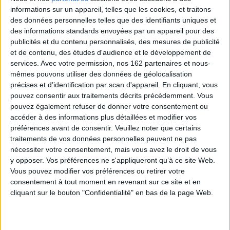
informations sur un appareil, telles que les cookies, et traitons
À la pêche aux moules
des données personnelles telles que des identifiants uniques et
Un jour dans sa cabane
des informations standards envoyées par un appareil pour des
publicités et du contenu personnalisés, des mesures de publicité
et de contenu, des études d'audience et le développement de
Contenus Mollat en relation
services.
Avec votre permission, nos 162 partenaires et nous-
mêmes pouvons utiliser des données de géolocalisation
précises et d’identification par scan d'appareil. En cliquant, vous
Sélections de livres
pouvez consentir aux traitements décrits précédemment. Vous
pouvez également refuser de donner votre consentement ou
Jeunesse
Jeunesse
Album
Eté
accéder à des informations plus détaillées et modifier vos
Des albums qui sentent bon l'été !
préférences avant de consentir.
Veuillez noter que certains
Retrouvez notre sélection d'ouvrages jeunesse sur le thème de l'été,
traitements de vos données personnelles peuvent ne pas
pour les enfants de 0 à 6 ans
nécessiter votre consentement, mais vous avez le droit de vous
y opposer. Vos préférences ne s'appliqueront qu’à ce site Web.
Vous pouvez modifier vos préférences ou retirer votre
consentement à tout moment en revenant sur ce site et en
cliquant sur le bouton "Confidentialité" en bas de la page Web.
Vive l'été !