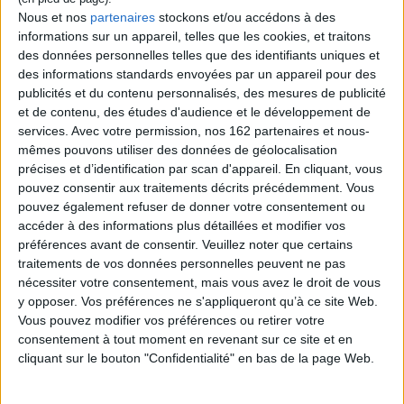
d'imprévisibles catastrophes... Les conteuses de jadis y croisent les
Nous et nos
partenaires
stockons et/ou accédons à des
rêveuses de demain et les insolents de toujours, en quête d'un ailleurs à
informations sur un appareil, telles que les cookies, et traitons
jamais inaccessible.
des données personnelles telles que des identifiants uniques et
des informations standards envoyées par un appareil pour des
publicités et du contenu personnalisés, des mesures de publicité
Contenus Mollat en relation
et de contenu, des études d'audience et le développement de
services.
Avec votre permission, nos 162 partenaires et nous-
mêmes pouvons utiliser des données de géolocalisation
Sélections de livres
précises et d’identification par scan d'appareil. En cliquant, vous
pouvez consentir aux traitements décrits précédemment. Vous
Littérature
pouvez également refuser de donner votre consentement ou
Les nouveautés en littérature grand format
accéder à des informations plus détaillées et modifier vos
Découvrez les livres qui font l'actualité en grand format !
préférences avant de consentir.
Veuillez noter que certains
traitements de vos données personnelles peuvent ne pas
nécessiter votre consentement, mais vous avez le droit de vous
y opposer. Vos préférences ne s'appliqueront qu’à ce site Web.
Vous pouvez modifier vos préférences ou retirer votre
consentement à tout moment en revenant sur ce site et en
cliquant sur le bouton "Confidentialité" en bas de la page Web.