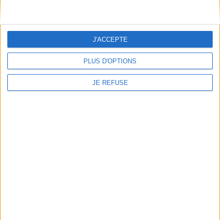
Conditions d'utilisation du site
Qui sommes-nous
Mentions Légales
J'ACCEPTE
Frais de port & Livraison
Conditions Générales de Vente
PLUS D'OPTIONS
À votre service
JE REFUSE
Offres d'emploi
Offres Partenaires
À découvrir
FeniXX
EDRLab
RetroNews
BnF : portail des métiers du livre
Cercle de la librairie
Les chèques cadeaux Mollat