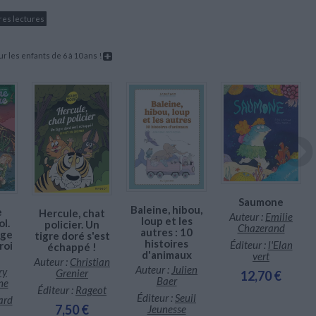
res lectures
 les enfants de 6 à 10 ans !
Saumone
Baleine, hibou,
e
Hercule, chat
Auteur :
Emilie
loup et les
l.
policier. Un
Chazerand
autres : 10
age
tigre doré s'est
histoires
Éditeur :
l'Elan
roi
échappé !
d'animaux
vert
Auteur :
Christian
Auteur :
Julien
ry
Grenier
12,70 €
Baer
ne
Éditeur :
Rageot
Éditeur :
Seuil
ard
7,50 €
Jeunesse