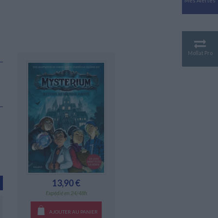
Mes Alertes
Antiquité
Mythologies
GÉOGRAPHIE
Géographie - Démographie -
Territoire
Mollat Pro
CULTURE SCIENTIFIQUE
Essais scientifique
Astronomie
13,90 €
Expédié en 24/48h
AJOUTER AU PANIER