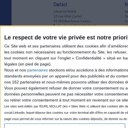
Contact
H
Librairie Mollat
La
15 rue Vital-Carles
Du
33 080 Bordeaux Cedex
l
Standard :
05 56 56 40 40
Jo
Service client mollat.com :
05 56 56 40
1e
83
* 
Le respect de votre vie privée est notre priori
Contactez-nous
à
Le
du
l
Jo
1
Nous et nos
partenaires
stockons et/ou accédons à des informations s
et
standards envoyées par un appareil pour des publicités et du conte
* 
nos 162 partenaires et nous-mêmes pouvons utiliser des données de g
1
Vous pouvez également refuser de donner votre consentement ou accé
Vo
données personnelles peuvent ne pas nécessiter votre consentement,
ou retirer votre consentement à tout moment en revenant sur ce site 
Mollat sur les réseaux