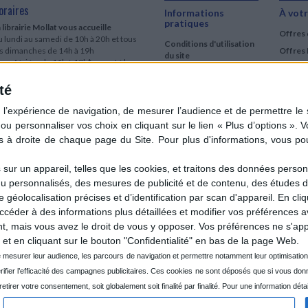
oraires
Informations
À votr
pratiques
 librairie Mollat vous accueille
Offres 
 lundi au samedi de 10h à 20h et tous
Conditions d'utilisation
es dimanches de 14h à 19h
Offres 
du site
urs fériés : de 11h à 19h* excepté le
Qui sommes-nous
r mai, le 25 décembre et le 1er janvier
Si le jour férié est un dimanche, de 14h
té
Mentions Légales
 19h
Frais de port & Livraison
 clic et collecte est ouvert
Conditions Générales
 lundi au samedi de 9h30 à 20h et tous
de Vente
es dimanches de 14h à 19h
ur fériés : tous les jours fériés de 11h à
9h* excepté le 1er mai, le 25 décembre
ur un appareil, telles que les cookies, et traitons des données personn
 le 1er janvier
nu personnalisés, des mesures de publicité et de contenu, des études 
Si le jour férié est un dimanche de 14h à
éolocalisation précises et d’identification par scan d'appareil. En cl
9h
der à des informations plus détaillées et modifier vos préférences av
ir le détail des horaires & accès
 mais vous avez le droit de vous y opposer. Vos préférences ne s'app
et en cliquant sur le bouton "Confidentialité" en bas de la page Web.