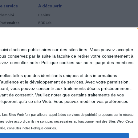
e service
À découvrir
d'emploi
FeniXX
Partenaires
EDRLab
RetroNews
BnF : portail des métiers
du livre
Cercle de la librairie
Les chèques cadeaux
Mollat
elles telles que des identifiants uniques et des informations
d'audience et le développement de services.
Avec votre permission,
iquant, vous pouvez consentir aux traitements décrits précédemment.
ant de consentir.
Veuillez noter que certains traitements de vos
liqueront qu’à ce site Web. Vous pouvez modifier vos préférences