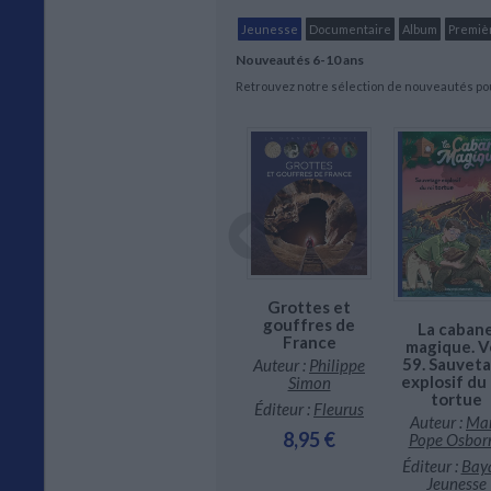
Jeunesse
Documentaire
Album
Premiè
Nouveautés 6-10 ans
Retrouvez notre sélection de nouveautés pour
cureuils à
 York :
rche et
Maman est dans
Grottes et
rouve
le pétrin
gouffres de
La caban
r :
Nathan
Auteur :
Daniel
France
magique. Vo
eunesse
Sjölin
59. Sauvet
Auteur :
Philippe
4,95 €
Éditeur :
explosif du 
Simon
Cambourakis
tortue
Éditeur :
Fleurus
Auteur :
Ma
15,00 €
8,95 €
Pope Osbor
Éditeur :
Bay
Jeunesse