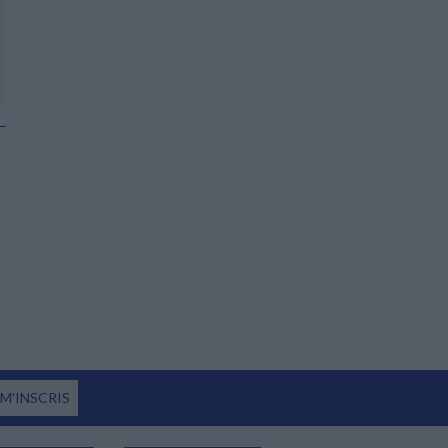
6,50 €
13
 M'INSCRIS