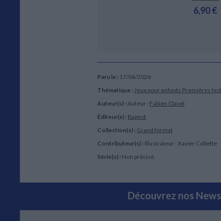
6,90 €
Paru le :
17/06/2026
Thématique :
Jeux pour enfants
Premières lect
Auteur(s) :
Auteur :
Fabien Clavel
Éditeur(s) :
Rageot
Collection(s) :
Grand format
Contributeur(s) :
Illustrateur : Xavier Collette
Série(s) :
Non précisé.
Découvrez nos Newsl