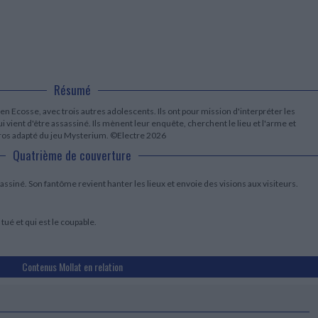
LITTÉRATURE DE VOYAGE
Dictionnaires Français
Histoire moderne
Relations et politiques
internationales
Dictionnaires Bilingues
Récits des voyageurs et des
Histoire contemporaine
explorateurs
Sécurité nationale - Défense
Langues universitaires -
BIOGRAPHIES HISTORIQUES
Dictionnaires et méthodes
ECOLOGIE - ENVIRONNEMENT
Biographies historiques
Méthodes Langues Grand public
Ecologie
Français langues étrangères
HISTOIRE - GÉNÉRALITÉS
Résumé
Historiographie
n Ecosse, avec trois autres adolescents. Ils ont pour mission d'interpréter les
Etudes historiques
 vient d'être assassiné. Ils mènent leur enquête, cherchent le lieu et l'arme et
Généalogie - Héraldique
héros adapté du jeu Mysterium. ©Electre 2026
Franc-maçonnerie
Quatrième de couverture
assiné. Son fantôme revient hanter les lieux et envoie des visions aux visiteurs.
 tué et qui est le coupable.
Contenus Mollat en relation