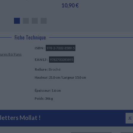
10,90 €
Fiche Technique
ISBN :
978-2-7002-8589-5
ures 8 à 9 ans
EAN13 :
9782700285895
Reliure :
Broché
Hauteur: 21.0 cm / Largeur 15.0 cm
Épaisseur: 1.6 cm
Poids: 346 g
etters Mollat !
JE