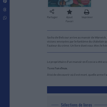
Pinterest
Techniques de construction
SCIENCE FICTION ET FANTASY
Vie familiale
Disciplines paramédicales
Matériaux de l’architecture
Littérature SF et Fantasy
Threads
Ouvrages Généraux
Urbanisme
SOCIOLOGIE
Sociologie générale
Partager
Ajout
Imprimer
Whatsapp
Favori
Travail social
Santé et société
ETHNOLOGIE
Sasha de Belcour arrive au manoir de Warwick, e
Anthropologie
visions envoyées par le fantôme du châtelain qui
l'auteur du crime. Un livre dont vous êtes le 
Ethnologie par pays
Le propriétaire d'un manoir en Écosse a été ass
Tu es l'un d'eux.
À toi de découvrir où il est mort, quelle arme l'a
Sélections de livres