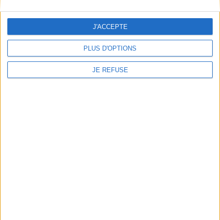
Poids: 358 g
J'ACCEPTE
Découvrez nos Newsletters Mollat !
PLUS D'OPTIONS
JE M'INSCRIS
JE REFUSE
Informations pratiques
Conditions d'utilisation du site
Qui sommes-nous
Mentions Légales
Frais de port & Livraison
Conditions Générales de Vente
À votre service
Offres d'emploi
Offres Partenaires