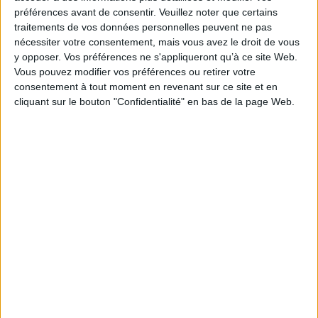
préférences avant de consentir.
Veuillez noter que certains
:
Cho
traitements de vos données personnelles peuvent ne pas
Pour ne pas disparaître
Le
Hildur
: la championne du
nécessiter votre consentement, mais vous avez le droit de vous
Aute
Auteur :
Satu Rämö
patinage artistique
y opposer. Vos préférences ne s'appliqueront qu’à ce site Web.
confie les raisons de
Éditeur :
Points
Vous pouvez modifier vos préférences ou retirer votre
son départ
8,95 €
consentement à tout moment en revenant sur ce site et en
Auteur :
Gabriella
Papadakis
cliquant sur le bouton "Confidentialité" en bas de la page Web.
Éditeur :
R. Laffont
19,90 €
Sélections de livres
Littérature
Sciences humaines - Histoire
Rentrée littéraire
Les livres attendus
Pour bien commencer l'été