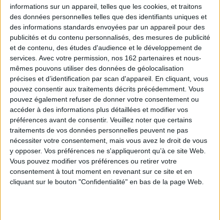
informations sur un appareil, telles que les cookies, et traitons
Contenus Mollat en relation
des données personnelles telles que des identifiants uniques et
des informations standards envoyées par un appareil pour des
publicités et du contenu personnalisés, des mesures de publicité
Sélections de livres
et de contenu, des études d'audience et le développement de
services.
Avec votre permission, nos 162 partenaires et nous-
BD Manga
Jeunesse
coup de coeur
mêmes pouvons utiliser des données de géolocalisation
précises et d’identification par scan d'appareil. En cliquant, vous
Coups de cœur et nouveautés BD Jeunesse
pouvez consentir aux traitements décrits précédemment. Vous
Découvrez les nouveautés et coups de cœur en BD Jeunesse
pouvez également refuser de donner votre consentement ou
accéder à des informations plus détaillées et modifier vos
préférences avant de consentir.
Veuillez noter que certains
traitements de vos données personnelles peuvent ne pas
nécessiter votre consentement, mais vous avez le droit de vous
y opposer. Vos préférences ne s'appliqueront qu’à ce site Web.
Vous pouvez modifier vos préférences ou retirer votre
consentement à tout moment en revenant sur ce site et en
cliquant sur le bouton "Confidentialité" en bas de la page Web.
Vol.
Ajax et sa bande. Vol.
ra !
1. Et plumes si
affinités...
La grande histoire de
L
Auteur :
Mr Tan
Picsou. Vol. 3
 Co
Broo