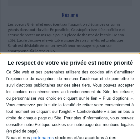
Résumé
Les soeurs Grémillet enquêtent sur l'apparition d'étranges origamis
géants dans toute la ville. En parallèle, Cassiopée rêve d'être célèbre et
refuse de porter un masque pour la pièce de théâtre de l'école. De son
côté, Lucile découvre le véritable visage de son ami Michel tandis que
Sarah est déstabilisée par un mystérieux message reçu sur son
smartphone. ©Electre 2026
Quatrième de couverture
Le respect de votre vie privée est notre priorité
Un matin, sur le chemin de l'école, les Grémillet se retrouvent face à un
immense pliage en papier sur lequel est inscrit un message mystérieux. Ce
n'est que le premier... Qui est l'auteur de ces origamis géants ? Et que
signifient-ils ?
Pendant que Cassiopée expérimente le théâtre japonais et que Lucille
démontre qu'il est plus facile d'éduquer un chien qu'un humain, Sarah est
visitée en rêve par un garçon énigmatique accompagne de créatures
fantastiques... Quel secret tente-t-elle de cacher ?
Entre soupçons, filatures et rebondissements, les trois soeurs
découvriront que le véritable défi n'est pas tant de démasquer quelqu'un
que d'avoir le courage d'être elles-mêmes.
Nous et nos
partenaires
stockons et/ou accédons à des