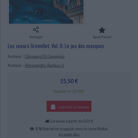
Ecologie - Environnement
Danse
Religions - Spiritualités
Bibliothèque de la Pléiade
Critique et histoire littéraire
Histoire de France
Biographies historiques
Classiques scolaires
Littérature ancienne et médiévale
Histoire - Généralités
Histoire des pays
Littérature de voyage
Audio - Livres lus
CHARGEMENT...
Histoire ancienne
Géographie
Partager
Ajout Favori
Littérature en version originale
Humour
Les soeurs Grémillet. Vol. 9. Le jeu des masques
Culture scientifique
Auteur :
Giovanni Di Gregorio
Auteur :
Alessandro Barbucci
15,50 €
Expédié en 24/48h
AJOUTER AU PANIER
Livraison à partir de 0,01 €
-5 %
Retrait en magasin avec la carte Mollat
en savoir plus