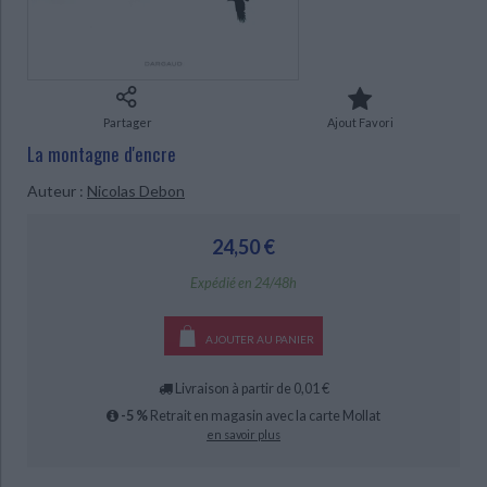
Ecologie - Environnement
Danse
Religions - Spiritualités
Bibliothèque de la Pléiade
Critique et histoire littéraire
Histoire de France
Biographies historiques
Classiques scolaires
Littérature ancienne et médiévale
CHARGEMENT...
Histoire - Généralités
Histoire des pays
Littérature de voyage
Audio - Livres lus
Partager
Ajout Favori
Histoire ancienne
Géographie
Littérature en version originale
Humour
La montagne d'encre
Culture scientifique
Auteur :
Nicolas Debon
24,50 €
Expédié en 24/48h
AJOUTER AU PANIER
Livraison à partir de 0,01 €
-5 %
Retrait en magasin avec la carte Mollat
en savoir plus