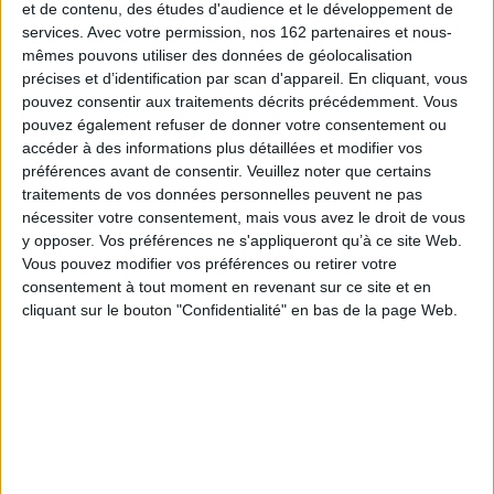
et de contenu, des études d'audience et le développement de
services.
Avec votre permission, nos 162 partenaires et nous-
mêmes pouvons utiliser des données de géolocalisation
précises et d’identification par scan d'appareil. En cliquant, vous
pouvez consentir aux traitements décrits précédemment. Vous
pouvez également refuser de donner votre consentement ou
accéder à des informations plus détaillées et modifier vos
préférences avant de consentir.
Veuillez noter que certains
J'ai toujours rêvé
traitements de vos données personnelles peuvent ne pas
d'être un fermier
lémy
Terre ou Lune. Vol. 1
Aute
nécessiter votre consentement, mais vous avez le droit de vous
Auteur :
Jean Harambat
Auteur :
Jade Khoo
tion
Éd
y opposer. Vos préférences ne s'appliqueront qu’à ce site Web.
Éditeur :
Charivari
Éditeur :
Morgen
Vous pouvez modifier vos préférences ou retirer votre
23,95 €
32,90 €
consentement à tout moment en revenant sur ce site et en
cliquant sur le bouton "Confidentialité" en bas de la page Web.
Fiche Technique
Paru le :
29/05/2026
Thématique :
Romans graphiques