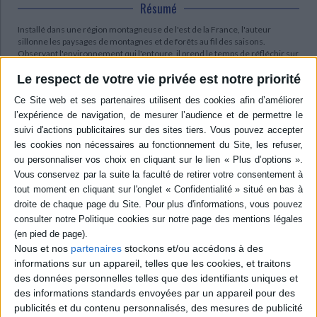
Résumé
Installé dans une région montagneuse de l'est de la France, l'auteur
sillonne les paysages de montagnes et de forêts au fil des saisons.
Observant l'environnement qui l'entoure, il prend le temps de réfléchir sur
sa propre existence. ©Electre 2026
Le respect de votre vie privée est notre priorité
Quatrième de couverture
On dit la peinture pareille à l'ombre... La beauté n'est pas une substance en
soi mais un jeu de lueurs et d'obscurité.
Contenus Mollat en relation
Sélections de livres
BD Manga
Nous et nos
partenaires
stockons et/ou accédons à des
Coups de cœur BD
informations sur un appareil, telles que les cookies, et traitons
Coups de cœur BD
des données personnelles telles que des identifiants uniques et
des informations standards envoyées par un appareil pour des
publicités et du contenu personnalisés, des mesures de publicité