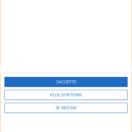
Informations pratiques
Conditions d'utilisation du site
Qui sommes-nous
Mentions Légales
Frais de port & Livraison
Conditions Générales de Vente
À votre service
Offres d'emploi
J'ACCEPTE
Offres Partenaires
PLUS D'OPTIONS
À découvrir
FeniXX
JE REFUSE
EDRLab
RetroNews
BnF : portail des métiers du livre