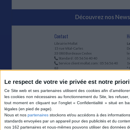
Découvrez nos Newsl
Contact
H
Librairie Mollat
La
15 rue Vital-Carles
Du
33 080 Bordeaux Cedex
l
Standard :
05 56 56 40 40
Jo
Service client mollat.com :
05 56 56 40
1e
83
* 
Contactez-nous
à
Le respect de votre vie privée est notre priori
Le
du
l
Jo
1
et
* 
Nous et nos
partenaires
stockons et/ou accédons à des informations s
1
standards envoyées par un appareil pour des publicités et du conte
Vo
nos 162 partenaires et nous-mêmes pouvons utiliser des données de g