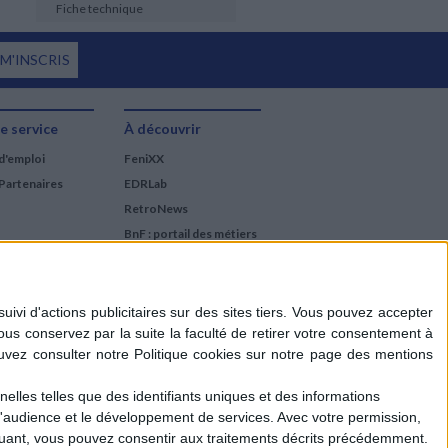
Fiche technique
 M'INSCRIS
e service
À découvrir
d'emploi
FeniXX
Partenaires
EDRLab
RetroNews
BnF : portail des métiers
du livre
Cercle de la librairie
Les chèques cadeaux
Mollat
elles telles que des identifiants uniques et des informations
d'audience et le développement de services.
Avec votre permission,
iquant, vous pouvez consentir aux traitements décrits précédemment.