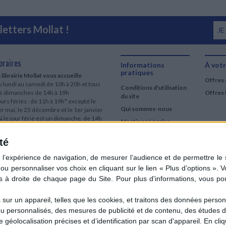
etters Mollat !
JE
oraires
Informations
À votr
pratiques
 librairie Mollat vous accueille
Offres 
 lundi au samedi de 10h à 20h et tous
Conditions d'utilisation
es dimanches de 14h à 19h
Offres 
du site
urs fériés : de 11h à 19h* excepté le
Qui sommes-nous
r mai, le 25 décembre et le 1er janvier
Si le jour férié est un dimanche, de 14h
Mentions Légales
 19h
Frais de port & Livraison
té
 clic et collecte est ouvert
Conditions Générales
 lundi au samedi de 9h30 à 20h et tous
de Vente
es dimanches de 14h à 19h
ur fériés : tous les jours fériés de 11h à
9h* excepté le 1er mai, le 25 décembre
 le 1er janvier
Si le jour férié est un dimanche de 14h à
ur un appareil, telles que les cookies, et traitons des données personn
9h
nu personnalisés, des mesures de publicité et de contenu, des études 
ir le détail des horaires & accès
éolocalisation précises et d’identification par scan d'appareil. En cl