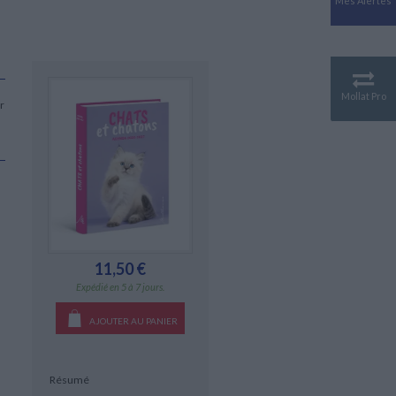
Mes Alertes
Antiquité
Mythologies
GÉOGRAPHIE
Géographie - Démographie -
Territoire
Mollat Pro
r
CULTURE SCIENTIFIQUE
Essais scientifique
Astronomie
11,50 €
Expédié en 5 à 7 jours.
AJOUTER AU PANIER
Résumé