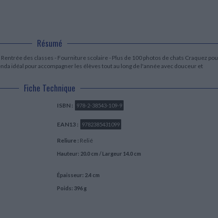
LITTÉRATURE DE VOYAGE
Dictionnaires Français
Histoire moderne
Relations et politiques
internationales
Dictionnaires Bilingues
Récits des voyageurs et des
Histoire contemporaine
explorateurs
Sécurité nationale - Défense
Langues universitaires -
BIOGRAPHIES HISTORIQUES
Dictionnaires et méthodes
ECOLOGIE - ENVIRONNEMENT
Résumé
Biographies historiques
Méthodes Langues Grand public
Ecologie
Français langues étrangères
HISTOIRE - GÉNÉRALITÉS
 Rentrée des classes - Fourniture scolaire - Plus de 100 photos de chats Craquez pou
genda idéal pour accompagner les élèves tout au long de l'année avec douceur et
Historiographie
Etudes historiques
Fiche Technique
Généalogie - Héraldique
Franc-maçonnerie
ISBN :
978-2-38543-109-9
EAN13 :
9782385431099
Reliure :
Relié
Hauteur: 20.0 cm / Largeur 14.0 cm
Épaisseur: 2.4 cm
Poids: 396 g