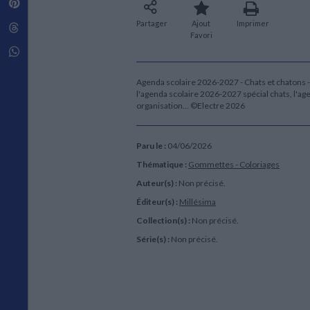
Pinterest
Techniques de construction
SCIENCE FICTION ET FANTASY
Vie familiale
Disciplines paramédicales
Matériaux de l’architecture
Partager
Ajout
Imprimer
Littérature SF et Fantasy
Threads
Ouvrages Généraux
Urbanisme
SOCIOLOGIE
Favori
Sociologie générale
Whatsapp
Travail social
Santé et société
Agenda scolaire 2026-2027 - Chats et chatons -
l'agenda scolaire 2026‑2027 spécial chats, l'a
ETHNOLOGIE
organisation... ©Electre 2026
Anthropologie
Ethnologie par pays
Paru le :
04/06/2026
Thématique :
Gommettes - Coloriages
Auteur(s) :
Non précisé.
Éditeur(s) :
Millésima
Collection(s) :
Non précisé.
Série(s) :
Non précisé.