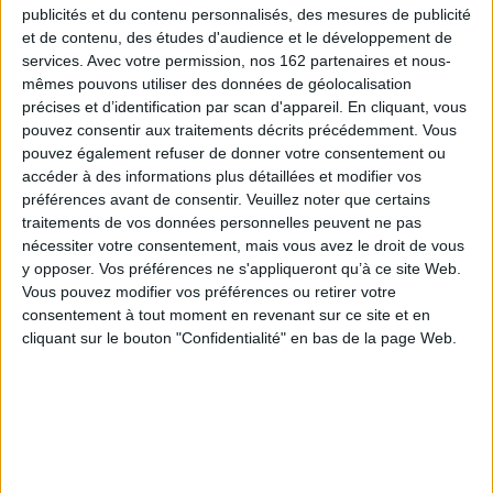
publicités et du contenu personnalisés, des mesures de publicité
et de contenu, des études d'audience et le développement de
services.
Avec votre permission, nos 162 partenaires et nous-
mêmes pouvons utiliser des données de géolocalisation
précises et d’identification par scan d'appareil. En cliquant, vous
pouvez consentir aux traitements décrits précédemment. Vous
pouvez également refuser de donner votre consentement ou
accéder à des informations plus détaillées et modifier vos
Littérature
Science fiction et Fantasy
coup de coeur
préférences avant de consentir.
Veuillez noter que certains
traitements de vos données personnelles peuvent ne pas
Les nouveautés de mai au rayon imaginaire
nécessiter votre consentement, mais vous avez le droit de vous
Découvrez une sélection de nouveautés et de coups de cœur du mois
de mai au rayon science-fiction, fantasy, fantastique.
y opposer. Vos préférences ne s'appliqueront qu’à ce site Web.
Vous pouvez modifier vos préférences ou retirer votre
EN SAVOIR PLUS
consentement à tout moment en revenant sur ce site et en
cliquant sur le bouton "Confidentialité" en bas de la page Web.
LES INÉDITS EN GRAND FORMAT
Afficher détail
ILS SORTENT EN POCHE
Afficher détail
Fiche Technique