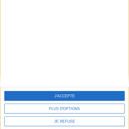
Découvrez nos Newsletters Mollat !
JE M'INSCRIS
Informations pratiques
Conditions d'utilisation du site
Qui sommes-nous
Mentions Légales
Frais de port & Livraison
Conditions Générales de Vente
À votre service
J'ACCEPTE
Offres d'emploi
Offres Partenaires
PLUS D'OPTIONS
À découvrir
JE REFUSE
FeniXX