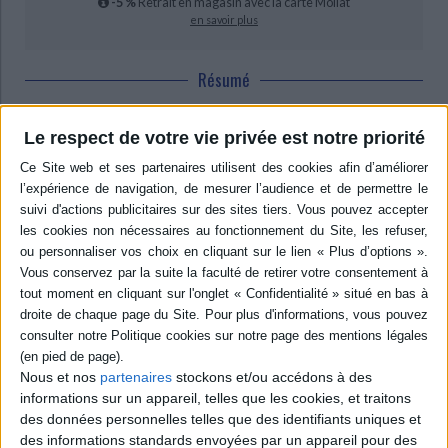
-5 %
Retrait en magasin avec la carte Mollat
en savoir plus
Résumé
Mara est invisible, incomprise et solitaire. Elle est la mort, celle qui se
charge d'emmener les âmes dans l'au-delà et de les abandonner à leur
Le respect de votre vie privée est notre priorité
éternité. Elle n'attend plus rien des vivants, jusqu'au jour où le roi d'Ilya
prend une décision qui la mène jusqu'à son château. Mais, alors qu'elle
passe du temps avec Kitt Azer, elle se prend à espérer. ©Electre 2026
Contenus Mollat en relation
Dossiers
Nous et nos
partenaires
stockons et/ou accédons à des
informations sur un appareil, telles que les cookies, et traitons
des données personnelles telles que des identifiants uniques et
des informations standards envoyées par un appareil pour des