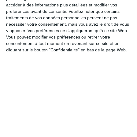
Paru le :
24/06/2026
accéder à des informations plus détaillées et modifier vos
Thématique :
Seinen- Josei à partir de 14 ans
préférences avant de consentir.
Veuillez noter que certains
traitements de vos données personnelles peuvent ne pas
Auteur(s) :
Auteur :
Kou Tosaya
nécessiter votre consentement, mais vous avez le droit de vous
Éditeur(s) :
Kazé
y opposer. Vos préférences ne s'appliqueront qu’à ce site Web.
Collection(s) :
Seinen
Vous pouvez modifier vos préférences ou retirer votre
consentement à tout moment en revenant sur ce site et en
Contributeur(s) :
Traducteur : Sasha Boucheron
cliquant sur le bouton "Confidentialité" en bas de la page Web.
Série(s) :
Goze Hotaru
ISBN :
978-2-8203-5625-3
EAN13 :
9782820356253
Reliure :
Coffret
Hauteur: 19.0 cm / Largeur 14.0 cm
Épaisseur: 4.7 cm
Poids: 226 g
Découvrez nos Newsletters Mollat !