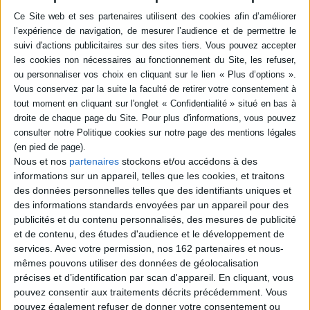
en savoir plus
Résumé
L'hiver approche. Hotaru est chez les Hanabusa où elle rencontre Miyo, qui
attend la visite de son père. ©Electre 2026
Quatrième de couverture
Depuis la mon de sa mère et le départ de son géniteur, Hotaru vit aux côtés
de son grand-père. Malvoyante, la jeune fille vit cloîtrée, persuadée que
son handicap est un poids pour les siens. Jusqu'à ce que son aïeul
l'emmène écouter le spectacle des Goze, musiciennes itinérantes qui
Nous et nos
partenaires
stockons et/ou accédons à des
vivent de leur art et ne laissent pas la cécité limiter leurs perspectives.
informations sur un appareil, telles que les cookies, et traitons
Touchée par leurs voix et la mélodie de leurs shamisens, Hotaru décide de
des données personnelles telles que des identifiants uniques et
leur emboîter le pas pour devenir elle-même une Goze accomplie et, peut-
être, retrouver la trace de son père...
des informations standards envoyées par un appareil pour des
publicités et du contenu personnalisés, des mesures de publicité
À travers cette oeuvre pleine de poésie, découvrez le destin des Goze,
et de contenu, des études d'audience et le développement de
ces musiciennes aveugles qui menaient des vies trépidantes sur les
routes du Japon !
services.
Avec votre permission, nos 162 partenaires et nous-
mêmes pouvons utiliser des données de géolocalisation
Coffret tome 3
avec cale pour ranger les 2 premiers tomes +
carte
postale
précises et d’identification par scan d'appareil. En cliquant, vous
pouvez consentir aux traitements décrits précédemment. Vous
Fiche Technique
pouvez également refuser de donner votre consentement ou