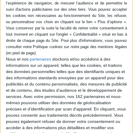
Après avoir détruit le restaurant montréalais où elle travaille, Canon
s'interroge sur sa relation avec Trish, une amie d'enfance chinoise et
queer, comme elle, de qui elle s'est progressivement éloignée. ©Electre
2026
Quatrième de couverture
Cet été-là, la canicule frappe Montréal. Dans la cuisine du restaurant
branché où Canon travaille, la température embrase l'atmosphère. C'est le
rush : les commandes s'enchaînent, la tension grimpe, les nerfs lâchent.
Nous et nos
partenaires
stockons et/ou accédons à des
Entre ses collègues excédés, son chef oppressant et une vie personnelle
qui vacille, la jeune femme lutte pour garder le contrôle.
informations sur un appareil, telles que les cookies, et traitons
des données personnelles telles que des identifiants uniques et
Jusqu'où pourra-t-elle encore tenir dans cette fournaise ?
des informations standards envoyées par un appareil pour des
Fiche Technique
publicités et du contenu personnalisés, des mesures de publicité
Paru le :
03/06/2026
et de contenu, des études d'audience et le développement de
services.
Avec votre permission, nos 162 partenaires et nous-
Thématique :
Romans graphiques
mêmes pouvons utiliser des données de géolocalisation
Auteur(s) :
Auteur :
Lee Lai
précises et d’identification par scan d'appareil. En cliquant, vous
Éditeur(s) :
Sarbacane
pouvez consentir aux traitements décrits précédemment. Vous
pouvez également refuser de donner votre consentement ou
Collection(s) :
Non précisé.
accéder à des informations plus détaillées et modifier vos
Contributeur(s) :
Traducteur : Marie Lavabre - Traducteur : Joséphine