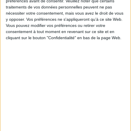
préférences avant de consentir.
Veuillez noter que certains
Marrier
traitements de vos données personnelles peuvent ne pas
Série(s) :
Non précisé.
nécessiter votre consentement, mais vous avez le droit de vous
ISBN :
y opposer. Vos préférences ne s'appliqueront qu’à ce site Web.
979-10-408-0820-6
Vous pouvez modifier vos préférences ou retirer votre
EAN13 :
9791040808206
consentement à tout moment en revenant sur ce site et en
cliquant sur le bouton "Confidentialité" en bas de la page Web.
Reliure :
Relié
Pages :
303
Hauteur: 23.0 cm / Largeur 20.0 cm
Épaisseur: 3.2 cm
Poids: 1034 g
Découvrez nos Newsletters Mollat !
JE M'INSCRIS
Informations pratiques