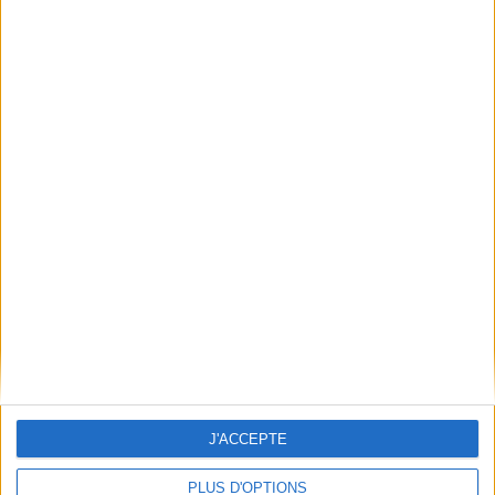
Conditions d'utilisation du site
Qui sommes-nous
Mentions Légales
Frais de port & Livraison
Conditions Générales de Vente
À votre service
Offres d'emploi
Offres Partenaires
À découvrir
FeniXX
EDRLab
RetroNews
BnF : portail des métiers du livre
Cercle de la librairie
J'ACCEPTE
Les chèques cadeaux Mollat
PLUS D'OPTIONS