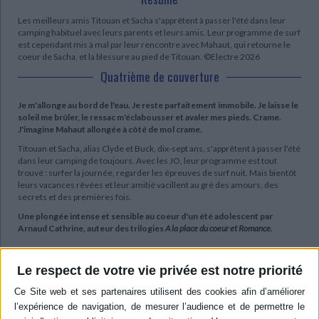
Les meilleurs amis Titouan et Sacha s'apprêtent à passer l'été dans leur
camping habituel avec leurs parents et leurs amis. Leur programme de surf
est cependant mis à mal par leur rencontre avec Mahaut, qui retourne le
coeur de Sacha, et la blessure au pied de Titouan. ©Electre 2026
Quatrième de couverture
Je m'allonge au bord de l'eau. Je reste parfaitement immobile. Je laisse le
soleil me brûler, le ressac m'éclabousser et avaler mes pieds. Crame.
J'imagine Mahaut allongée à côté de mol crame.
Titouan et Sacha, alias Clyde et Buck, dix-sept ans, s'apprêtent à passer l'été
dans leur camping de toujours. Avec les JO, leur programme est tout
trouvé : surfer la journée, regarder les épreuves de surf nuit. Mais bientôt
leurs vacances rêvées et leur amitié vacillent au gré des amours, des
secrets et des premières fois.
Une plongée intense et sensible au coeur d'un été adolescent par
Arnaud Cathrine, auteur des trilogies
A la place du coeur et Romance.
Le respect de votre vie privée est notre priorité
Contenus Mollat en relation
Sélections de livres