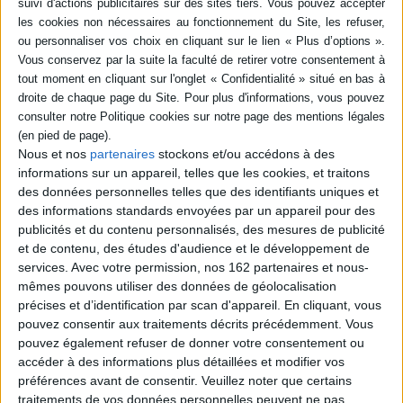
Littérature
Nos coups de cœur du moment
Découvrez les livres préférés de vos libraires
Nous et nos
partenaires
stockons et/ou accédons à des
informations sur un appareil, telles que les cookies, et traitons
des données personnelles telles que des identifiants uniques et
des informations standards envoyées par un appareil pour des
publicités et du contenu personnalisés, des mesures de publicité
et de contenu, des études d'audience et le développement de
services.
Avec votre permission, nos 162 partenaires et nous-
mêmes pouvons utiliser des données de géolocalisation
précises et d’identification par scan d'appareil. En cliquant, vous
:
Cho
Pour ne pas disparaître
Le
Hildur
pouvez consentir aux traitements décrits précédemment. Vous
: la championne du
Aute
Auteur :
Satu Rämö
pouvez également refuser de donner votre consentement ou
patinage artistique
confie les raisons de
accéder à des informations plus détaillées et modifier vos
Éditeur :
Points
son départ
préférences avant de consentir.
Veuillez noter que certains
8,95 €
Auteur :
Gabriella
traitements de vos données personnelles peuvent ne pas