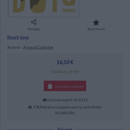
Ecologie - Environnement
Danse
Religions - Spiritualités
Bibliothèque de la Pléiade
Critique et histoire littéraire
Histoire de France
Biographies historiques
Classiques scolaires
Littérature ancienne et médiévale
Histoire - Généralités
Histoire des pays
Littérature de voyage
Audio - Livres lus
Partager
Ajout Favori
Histoire ancienne
Géographie
Beach boys
Littérature en version originale
Humour
Culture scientifique
Auteur :
Arnaud Cathrine
CHARGEMENT...
16,50 €
Expédié en 24/48h
AJOUTER AU PANIER
Livraison à partir de 0,01 €
-5 %
Retrait en magasin avec la carte Mollat
en savoir plus
Résumé