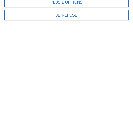
PLUS D'OPTIONS
Informations pratiques
JE REFUSE
Conditions d'utilisation du site
Qui sommes-nous
Mentions Légales
Frais de port & Livraison
Conditions Générales de Vente
À votre service
Offres d'emploi
Offres Partenaires
À découvrir
FeniXX
EDRLab
RetroNews
BnF : portail des métiers du livre