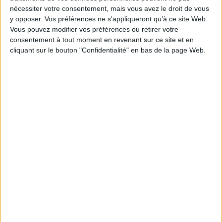
Papadakis
nécessiter votre consentement, mais vous avez le droit de vous
Éditeur :
R. Laffont
y opposer. Vos préférences ne s'appliqueront qu’à ce site Web.
19,90 €
Vous pouvez modifier vos préférences ou retirer votre
consentement à tout moment en revenant sur ce site et en
cliquant sur le bouton "Confidentialité" en bas de la page Web.
Sélections de livres
Adolescent - jeunes adultes
Public ado
Nouveautés
Young Adult
Les nouveautés du rayon ado/young adult.
Découvrez les tendances et coups de cœur pour les adolescents et
jeunes adultes !