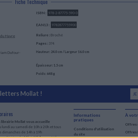
Fiche Technique
ISBN :
978-2-87775-590-0
EAN13 :
9782877755900
Reliure :
Broché
 du Havre
Pages :
374
Hauteur: 24.0 cm / Largeur 16.0 cm
yriam Dufour-
Épaisseur: 1.5 cm
Poids: 648 g
etters Mollat !
JE
oraires
Informations
À votr
pratiques
 librairie Mollat vous accueille
Offres 
 lundi au samedi de 10h à 20h et tous
Conditions d'utilisation
es dimanches de 14h à 19h
Offres 
du site
urs fériés : de 11h à 19h* excepté le