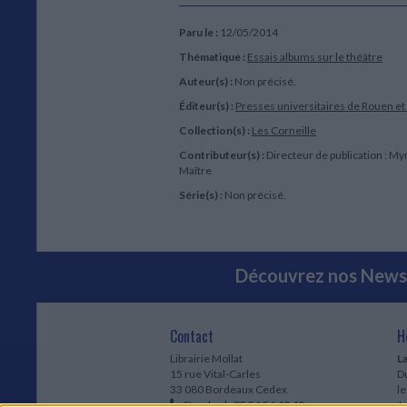
Paru le :
12/05/2014
Thématique :
Essais albums sur le théâtre
Auteur(s) :
Non précisé.
Éditeur(s) :
Presses universitaires de Rouen et
Collection(s) :
Les Corneille
Contributeur(s) :
Directeur de publication : M
Maître
Série(s) :
Non précisé.
Découvrez nos Newsl
Contact
H
Librairie Mollat
La
15 rue Vital-Carles
Du
33 080 Bordeaux Cedex
l
Standard :
05 56 56 40 40
Jo