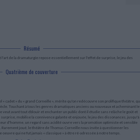
LITTÉRATURE DE VOYAGE
Dictionnaires Français
Histoire moderne
Relations et politiques
internationales
Dictionnaires Bilingues
Récits des voyageurs et des
Histoire contemporaine
explorateurs
Sécurité nationale - Défense
Langues universitaires -
BIOGRAPHIES HISTORIQUES
Dictionnaires et méthodes
ECOLOGIE - ENVIRONNEMENT
Biographies historiques
Méthodes Langues Grand public
Ecologie
Français langues étrangères
HISTOIRE - GÉNÉRALITÉS
Historiographie
Résumé
Etudes historiques
Généalogie - Héraldique
 l'art de la dramaturgie repose essentiellement sur l'effet de surprise, le jeu des
Franc-maçonnerie
Quatrième de couverture
« cadet » du « grand Corneille », mérite qu'on redécouvre son prolifique théâtre, qu
iècle. Touchant à tous les genres dramatiques anciens ou nouveaux et acheminant le
e veut avant tout éblouir et enchanter un public dont il étudie sans relâche le goût et
la surprise, mobilise la connivence galante et enjouée, le jeu des dissonances, jusqu'à
auteur d'homme, un regard sans acidité ouvre vers la promotion optimiste et sensible
té. Rarement joué, le théâtre de Thomas Corneille nous invite à questionner les
une oeuvre qui ne fut jamais « classique » à être ré-adressée à notre temps.