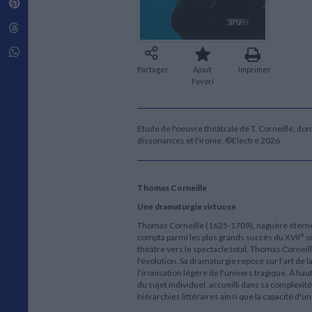
Pinterest
Techniques de construction
SCIENCE FICTION ET FANTASY
Vie familiale
Disciplines paramédicales
Matériaux de l’architecture
Littérature SF et Fantasy
Threads
Ouvrages Généraux
Urbanisme
SOCIOLOGIE
Sociologie générale
Whatsapp
Travail social
Partager
Ajout
Imprimer
Santé et société
Favori
ETHNOLOGIE
Anthropologie
Etude de l'oeuvre théâtrale de T. Corneille, dont
Ethnologie par pays
dissonances et l'ironie. ©Electre 2026
Thomas Corneille
Une dramaturgie virtuose
Thomas Corneille (1625-1709), naguère éternel 
e
compta parmi les plus grands succès du XVII
s
théâtre vers le spectacle total, Thomas Corneill
l'évolution. Sa dramaturgie repose sur l'art de 
l'ironisation légère de l'univers tragique. À h
du sujet individuel, accueilli dans sa complexi
hiérarchies littéraires ainsi que la capacité d'