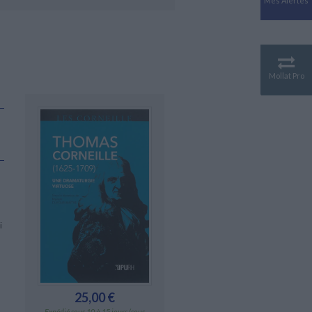
Mes Alertes
Antiquité
Mythologies
GÉOGRAPHIE
Géographie - Démographie -
Territoire
Mollat Pro
CULTURE SCIENTIFIQUE
Essais scientifique
Astronomie
i
25,00 €
Expédié sous 10 à 15 jours (sous