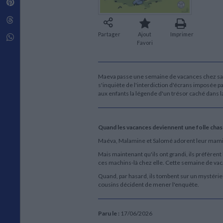
Pinterest
Techniques de construction
SCIENCE FICTION ET FANTASY
Vie familiale
Disciplines paramédicales
Matériaux de l’architecture
Littérature SF et Fantasy
Threads
Ouvrages Généraux
Urbanisme
SOCIOLOGIE
Partager
Ajout
Imprimer
Sociologie générale
Whatsapp
Favori
Travail social
Santé et société
ETHNOLOGIE
Maeva passe une semaine de vacances chez sa g
Anthropologie
s'inquiète de l'interdiction d'écrans imposée 
aux enfants la légende d'un trésor caché dans la
Ethnologie par pays
Quand les vacances deviennent une folle chass
Maéva, Malamine et Salomé adorent leur mamie C
Mais maintenant qu'ils ont grandi, ils préfèrent
ces machins-là chez elle. Cette semaine de vaca
Quand, par hasard, ils tombent sur un mystérieux
cousins décident de mener l'enquête.
Paru le :
17/06/2026