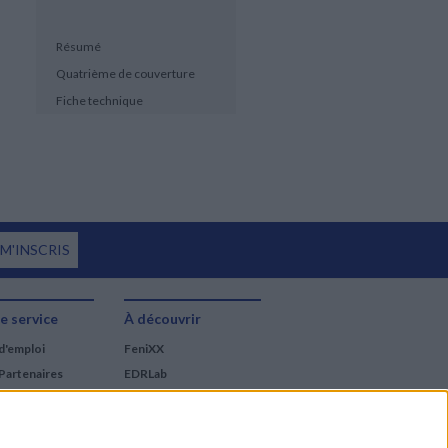
Résumé
Quatrième de couverture
Fiche technique
 M'INSCRIS
e service
À découvrir
d'emploi
FeniXX
Partenaires
EDRLab
RetroNews
BnF : portail des métiers
du livre