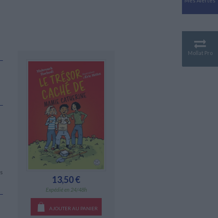
Mes Alertes
Antiquité
Mythologies
GÉOGRAPHIE
Géographie - Démographie -
Territoire
Mollat Pro
CULTURE SCIENTIFIQUE
Essais scientifique
Astronomie
is
13,50 €
Expédié en 24/48h
AJOUTER AU PANIER