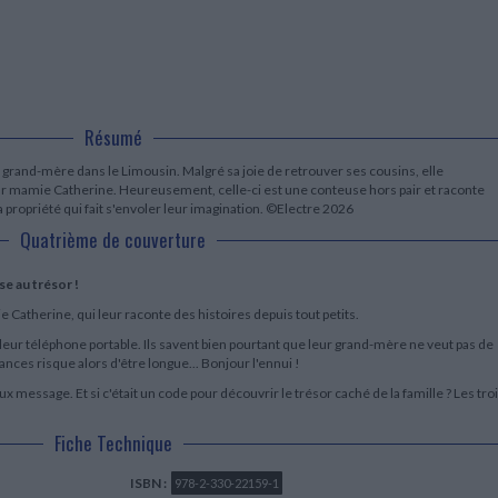
LITTÉRATURE DE VOYAGE
Dictionnaires Français
Histoire moderne
Relations et politiques
internationales
Dictionnaires Bilingues
Récits des voyageurs et des
Histoire contemporaine
explorateurs
Sécurité nationale - Défense
Langues universitaires -
BIOGRAPHIES HISTORIQUES
Dictionnaires et méthodes
ECOLOGIE - ENVIRONNEMENT
Biographies historiques
Méthodes Langues Grand public
Ecologie
Français langues étrangères
HISTOIRE - GÉNÉRALITÉS
Résumé
Historiographie
rand-mère dans le Limousin. Malgré sa joie de retrouver ses cousins, elle
Etudes historiques
par mamie Catherine. Heureusement, celle-ci est une conteuse hors pair et raconte
Généalogie - Héraldique
 propriété qui fait s'envoler leur imagination. ©Electre 2026
Franc-maçonnerie
Quatrième de couverture
e au trésor !
atherine, qui leur raconte des histoires depuis tout petits.
 leur téléphone portable. Ils savent bien pourtant que leur grand-mère ne veut pas de
nces risque alors d'être longue... Bonjour l'ennui !
 message. Et si c'était un code pour découvrir le trésor caché de la famille ? Les tro
Fiche Technique
ISBN :
978-2-330-22159-1