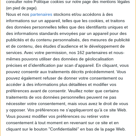
Déployant l'humour et la verve assassine qu'on lui connaît, Bofane nous
convie à un véritable festin littéraire pour dénoncer l'éternelle tragédie
des peuples opprimés par les puissants de ce monde.
Nous et nos
partenaires
stockons et/ou accédons à des
informations sur un appareil, telles que les cookies, et traitons
In Koli Jean Bofane est né en 1954 à Mbandaka (République démocratique du
des données personnelles telles que des identifiants uniques et
Congo). Également disponibles chez Actes Sud :
Mathématiques congolaises
des informations standards envoyées par un appareil pour des
(2008),
Congo Inc., Le testament de Bismarck
(2014) et
La Belle de Casa
publicités et du contenu personnalisés, des mesures de publicité
(2018).
et de contenu, des études d'audience et le développement de
services.
Avec votre permission, nos 162 partenaires et nous-
mêmes pouvons utiliser des données de géolocalisation
Contenus Mollat en relation
précises et d’identification par scan d'appareil. En cliquant, vous
pouvez consentir aux traitements décrits précédemment. Vous
Sélections de livres
pouvez également refuser de donner votre consentement ou
accéder à des informations plus détaillées et modifier vos
Littérature française et francophone
Littérature étrangère
préférences avant de consentir.
Veuillez noter que certains
traitements de vos données personnelles peuvent ne pas
Roman
Poche
nécessiter votre consentement, mais vous avez le droit de vous
Les nouveautés du rayon littérature poche
y opposer. Vos préférences ne s'appliqueront qu’à ce site Web.
Les nouvelles sorties en poche, des auteurs bien connus et de belles
Vous pouvez modifier vos préférences ou retirer votre
découvertes !
consentement à tout moment en revenant sur ce site et en
cliquant sur le bouton "Confidentialité" en bas de la page Web.