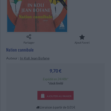
Ecologie - Environnement
Danse
Religions - Spiritualités
Bibliothèque de la Pléiade
Critique et histoire littéraire
Histoire de France
Biographies historiques
Classiques scolaires
Littérature ancienne et médiévale
Histoire - Généralités
Histoire des pays
Littérature de voyage
Audio - Livres lus
Histoire ancienne
Géographie
Littérature en version originale
Humour
CHARGEMENT...
Culture scientifique
Partager
Ajout Favori
Nation cannibale
Auteur :
In Koli Jean Bofane
9,70 €
Expédié en 24/48h*
*stock limité
AJOUTER AU PANIER
Livraison à partir de 0,01 €