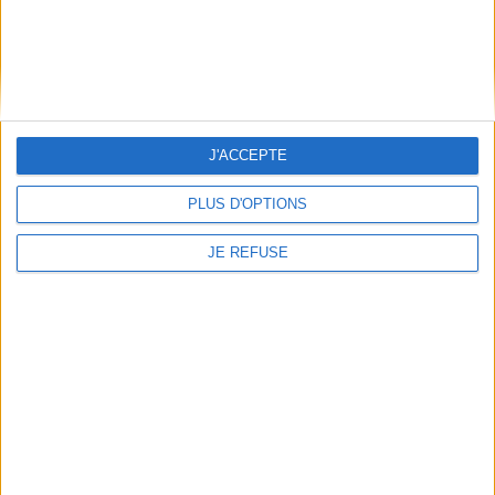
JE M'INSCRIS
Informations pratiques
Conditions d'utilisation du site
Qui sommes-nous
J'ACCEPTE
Mentions Légales
PLUS D'OPTIONS
Frais de port & Livraison
Conditions Générales de Vente
JE REFUSE
À votre service
Offres d'emploi
Offres Partenaires
À découvrir
FeniXX
EDRLab
RetroNews