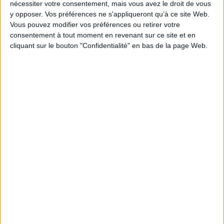
EAN13 :
9782505143048
nécessiter votre consentement, mais vous avez le droit de vous
y opposer. Vos préférences ne s'appliqueront qu’à ce site Web.
Reliure :
Broché sous jaquette
Vous pouvez modifier vos préférences ou retirer votre
Hauteur: 22.0 cm / Largeur 16.0 cm
consentement à tout moment en revenant sur ce site et en
cliquant sur le bouton "Confidentialité" en bas de la page Web.
Épaisseur: 2.2 cm
Poids: 626 g
Découvrez nos Newsletters Mollat !
JE M'INSCRIS
Informations pratiques
Conditions d'utilisation du site
Qui sommes-nous
Mentions Légales
Frais de port & Livraison
Conditions Générales de Vente