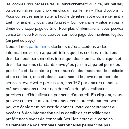
retraduite, avec des bonus et une page cartonnée qui s'inspire du tarot
divinatoire. ©Electre 2026
Quatrième de couverture
Depuis sa découverte au tout début de ce siècle, le Puzzle du Millénium n'a
jamais pu être complété. Mais quand Yûgi, un adolescent victime de
brimades, le résout, une autre personnalité apparaît en lui, et le garçon
devient un maître du jeu.
Nous et nos
partenaires
stockons et/ou accédons à des
Les « jeux des ténèbres », qui jugent le mal disséminé dans notre monde,
informations sur un appareil, telles que les cookies, et traitons
commencent maintenant !
des données personnelles telles que des identifiants uniques et
Fiche Technique
des informations standards envoyées par un appareil pour des
publicités et du contenu personnalisés, des mesures de publicité
Paru le :
10/07/2026
et de contenu, des études d'audience et le développement de
Thématique :
Shônen
services.
Avec votre permission, nos 162 partenaires et nous-
Auteur(s) :
Auteur :
Kazuki Takahashi
mêmes pouvons utiliser des données de géolocalisation
Éditeur(s) :
Kana
précises et d’identification par scan d'appareil. En cliquant, vous
pouvez consentir aux traitements décrits précédemment. Vous
Collection(s) :
Shonen Kana
pouvez également refuser de donner votre consentement ou
Série(s) :
Yu-Gi-Oh ! R
accéder à des informations plus détaillées et modifier vos
préférences avant de consentir.
Veuillez noter que certains
ISBN :
978-2-505-14304-8
traitements de vos données personnelles peuvent ne pas