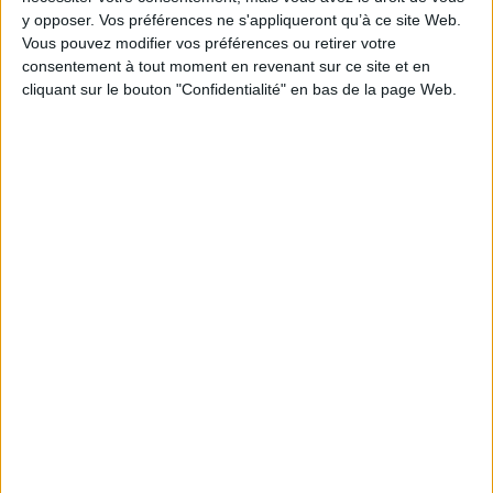
Reliure :
Coffret
y opposer. Vos préférences ne s'appliqueront qu’à ce site Web.
Hauteur: 26.0 cm / Largeur 17.0 cm
Vous pouvez modifier vos préférences ou retirer votre
consentement à tout moment en revenant sur ce site et en
Épaisseur: 15.5 cm
cliquant sur le bouton "Confidentialité" en bas de la page Web.
Poids: 1628 g
Découvrez nos Newsletters Mollat !
JE M'INSCRIS
Informations pratiques
Conditions d'utilisation du site
Qui sommes-nous
Mentions Légales
Frais de port & Livraison
Conditions Générales de Vente