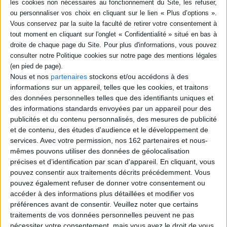
Résumé
L'offensive générale des troupes de Millenium atteint son paroxysme. Le
père Anderson est terrassé par Alucard mais un nouvel adversaire fait son
apparition : Walter C. Dorneaz, l'homme de confiance d'Integra. Regroupe
les volumes 9 et 10 de la série. ©Electre 2026
Fiche Technique
Nous et nos
partenaires
stockons et/ou accédons à des
informations sur un appareil, telles que les cookies, et traitons
Paru le :
09/07/2026
des données personnelles telles que des identifiants uniques et
Thématique :
Seinen- Josei à partir de 14 ans
des informations standards envoyées par un appareil pour des
publicités et du contenu personnalisés, des mesures de publicité
Auteur(s) :
Auteur :
Kota Hirano
et de contenu, des études d'audience et le développement de
Éditeur(s) :
Delcourt
services.
Avec votre permission, nos 162 partenaires et nous-
Collection(s) :
Tonkam
mêmes pouvons utiliser des données de géolocalisation
précises et d’identification par scan d'appareil. En cliquant, vous
Contributeur(s) :
Traducteur : Daniel Andreyev
pouvez consentir aux traitements décrits précédemment. Vous
Série(s) :
Hellsing : volume double
pouvez également refuser de donner votre consentement ou
ISBN :
978-2-413-09525-5
accéder à des informations plus détaillées et modifier vos
préférences avant de consentir.
Veuillez noter que certains
EAN13 :
9782413095255
traitements de vos données personnelles peuvent ne pas
nécessiter votre consentement, mais vous avez le droit de vous