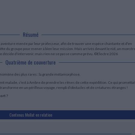
LITTÉRATURE DE VOYAGE
Dictionnaires Français
Histoire moderne
Relations et politiques
internationales
Dictionnaires Bilingues
Récits des voyageurs et des
Histoire contemporaine
explorateurs
Sécurité nationale - Défense
Langues universitaires -
BIOGRAPHIES HISTORIQUES
Dictionnaires et méthodes
ECOLOGIE - ENVIRONNEMENT
Biographies historiques
Méthodes Langues Grand public
Ecologie
Français langues étrangères
Résumé
HISTOIRE - GÉNÉRALITÉS
Historiographie
 aventure menée par leur professeur, afin de trouver une espèce chantante et d'en
Etudes historiques
te du groupe pour mener à bien leur mission. Mais arrivés devant le nid, un monstr
lle décide d'intervenir, mais rien ne se passe comme prévu. ©Electre 2026
Généalogie - Héraldique
Quatrième de couverture
Franc-maçonnerie
énomène des plus rares : la grande métamorphose.
 malade, c'est à Ambre de prendre les rênes de cette expédition. Ce qui promettai
transforme en un périlleux voyage, rempli d'obstacles et de créatures étranges !
ort ?
Contenus Mollat en relation