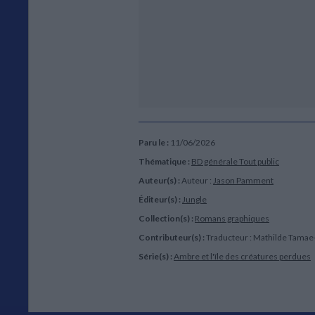
7,95 €
Paru le :
11/06/2026
Thématique :
BD générale Tout public
Auteur(s) :
Auteur :
Jason Pamment
Éditeur(s) :
Jungle
Collection(s) :
Romans graphiques
Contributeur(s) :
Traducteur : Mathilde Tama
Série(s) :
Ambre et l'île des créatures perdues