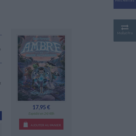
Mes Alertes
Antiquité
Mythologies
GÉOGRAPHIE
Géographie - Démographie -
Territoire
Mollat Pro
CULTURE SCIENTIFIQUE
Essais scientifique
e
Astronomie
t
17,95 €
Expédié en 24/48h
AJOUTER AU PANIER