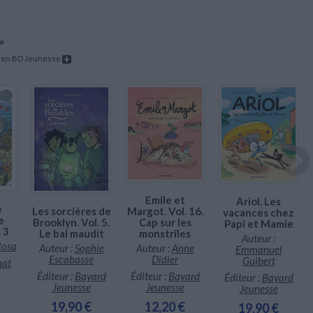
e
r en BD Jeunesse
Emile et
Ariol. Les
e
Margot. Vol. 16.
Les sorcières de
vacances chez
e
Cap sur les
Brooklyn. Vol. 5.
Papi et Mamie
. 3
monstrîles
Le bal maudit
Auteur :
Rosa
Auteur :
Anne
Auteur :
Sophie
Emmanuel
Didier
Escabasse
Guibert
nat
Éditeur :
Bayard
Éditeur :
Bayard
Éditeur :
Bayard
Jeunesse
Jeunesse
Jeunesse
12,20 €
19,90 €
19,90 €