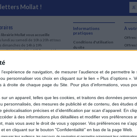
etters Mollat !
JE
oraires
Informations
À votr
pratiques
 librairie Mollat vous accueille
Offres 
 lundi au samedi de 10h à 20h et tous
Conditions d'utilisation
es dimanches de 14h à 19h
Offres 
du site
urs fériés : de 11h à 19h* excepté le
Qui sommes-nous
r mai, le 25 décembre et le 1er janvier
Si le jour férié est un dimanche, de 14h
té
Mentions Légales
 19h
Frais de port & Livraison
 clic et collecte est ouvert
Conditions Générales
 lundi au samedi de 9h30 à 20h et tous
de Vente
es dimanches de 14h à 19h
ur fériés : tous les jours fériés de 11h à
9h* excepté le 1er mai, le 25 décembre
ur un appareil, telles que les cookies, et traitons des données personn
 le 1er janvier
nu personnalisés, des mesures de publicité et de contenu, des études 
Si le jour férié est un dimanche de 14h à
éolocalisation précises et d’identification par scan d'appareil. En cl
9h
der à des informations plus détaillées et modifier vos préférences av
ir le détail des horaires & accès
 mais vous avez le droit de vous y opposer. Vos préférences ne s'app
et en cliquant sur le bouton "Confidentialité" en bas de la page Web.