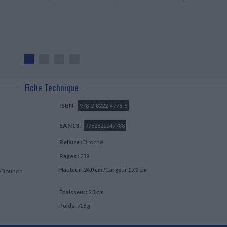
Fiche Technique
ISBN :
978-2-8222-4778-8
EAN13 :
9782822247788
Reliure :
Broché
Pages :
239
Hauteur: 24.0 cm / Largeur 17.0 cm
e-Bouhon
Épaisseur: 2.3 cm
Poids: 718 g