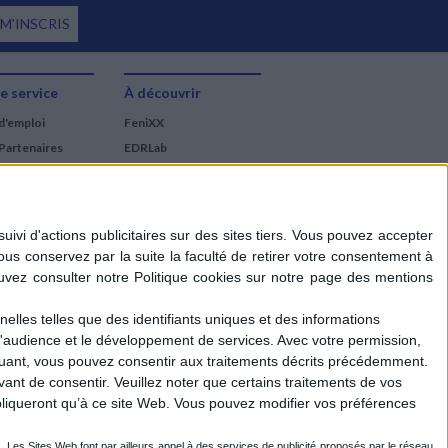
 M'INSCRIS
e service
À découvrir
d'emploi
FeniXX
Partenaires
EDRLab
RetroNews
BnF : portail des métiers
du livre
Cercle de la librairie
Les chèques cadeaux
Mollat
elles telles que des identifiants uniques et des informations
d'audience et le développement de services.
Avec votre permission,
iquant, vous pouvez consentir aux traitements décrits précédemment.
ant de consentir.
Veuillez noter que certains traitements de vos
liqueront qu’à ce site Web. Vous pouvez modifier vos préférences