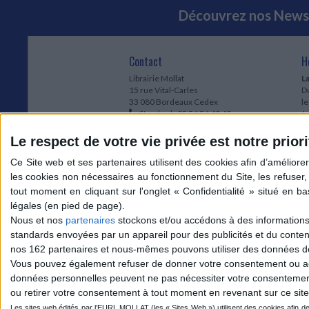
Découvrez nos Newsl
Contact
H
Librairie Mollat
La
15 rue Vital-Carles
Du
33 080 Bordeaux Cedex
l
Standard :
05 56 56 40 40
Jo
Service client mollat.com :
05 56 56 40
1e
83
* 
Le respect de votre vie privée est notre priori
Contactez-nous
à
Le
du
l
Jo
1
Nous et nos
partenaires
stockons et/ou accédons à des informations s
et
standards envoyées par un appareil pour des publicités et du conte
* 
nos 162 partenaires et nous-mêmes pouvons utiliser des données de g
1
Vous pouvez également refuser de donner votre consentement ou accé
Vo
données personnelles peuvent ne pas nécessiter votre consentement,
ou retirer votre consentement à tout moment en revenant sur ce site 
Mollat sur les réseaux