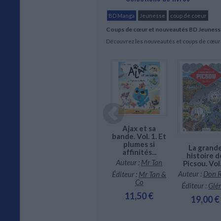
BD Manga
Jeunesse
coup de coeur
Coups de cœur et nouveautés BD Jeuness
Découvrez les nouveautés et coups de cœu
Mortelle Adèle.
Ajax et sa
Vol. 23.
bande. Vol. 1. Et
Nazebrocadabra
plumes si
La grand
e et l'île
!
affinités...
histoire d
créatures
Auteur :
Mr Tan
Auteur :
Mr Tan
Picsou. Vol
es. Vol. 2.
re et la
Auteur :
Don 
Éditeur :
Mr Tan &
Éditeur :
Mr Tan &
rande
Co
Co
Éditeur :
Glé
morphose
11,50 €
11,50 €
ur :
Jason
19,00 €
amment
ur :
Jungle