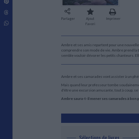
Pinterest
Techniques de construction
SCIENCE FICTION ET FANTASY
Vie familiale
Disciplines paramédicales
Matériaux de l’architecture
Littérature SF et Fantasy
Threads
Ouvrages Généraux
Urbanisme
SOCIOLOGIE
Partager
Ajout
Imprimer
Sociologie générale
Whatsapp
Favori
Travail social
Santé et société
Ambre et ses amis repartent pour une nouvelle
ETHNOLOGIE
comprendre son mode de vie. Ambre prend la tê
Anthropologie
semble vouloir dévorer les petits chanteurs. E
Ethnologie par pays
Ambre et ses camarades vont assister à un ph
Mais quand leur professeur tombe soudainement
d'être une excursion amusante, tout à coup, se 
Ambre saura-t-il mener ses camarades à bon p
Sélections de livres