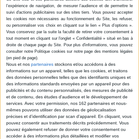
Résumé
La suite des aventures de Caïman, un jeune homme changé en lézard par
un mage, et de son amie Nikaidô, dans un Japon dévasté et peuplé de
mutants. ©Electre 2026
Quatrième de couverture
Plus qu'un manga, de l'art brutal !
Nous et nos
partenaires
stockons et/ou accédons à des
En compagnie de son amie Nikaidô, Caïman, humain amnésique à tête de
lézard, traque les mages qui viennent à Hole dans l'espoir de mettre la
informations sur un appareil, telles que les cookies, et traitons
main sur celui qui l'a transformé, et ainsi rompre le maléfice qui l'a privé de
des données personnelles telles que des identifiants uniques et
son vrai visage et de sa mémoire...
des informations standards envoyées par un appareil pour des
Une série culte, drôle et sans pitié !
publicités et du contenu personnalisés, des mesures de publicité
Fiche Technique
et de contenu, des études d'audience et le développement de
services.
Avec votre permission, nos 162 partenaires et nous-
Paru le :
09/07/2026
mêmes pouvons utiliser des données de géolocalisation
Thématique :
Seinen- Josei à partir de 14 ans
précises et d’identification par scan d'appareil. En cliquant, vous
pouvez consentir aux traitements décrits précédemment. Vous
Auteur(s) :
Auteur :
Kyu Hayashida
pouvez également refuser de donner votre consentement ou
Éditeur(s) :
Soleil
accéder à des informations plus détaillées et modifier vos