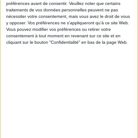
Collection(s) :
Soleil manga
préférences avant de consentir.
Veuillez noter que certains
Contributeur(s) :
Traducteur : Sylvain Chollet
traitements de vos données personnelles peuvent ne pas
nécessiter votre consentement, mais vous avez le droit de vous
Série(s) :
Dorohedoro : volume double
y opposer. Vos préférences ne s'appliqueront qu’à ce site Web.
ISBN :
978-2-302-10540-9
Vous pouvez modifier vos préférences ou retirer votre
consentement à tout moment en revenant sur ce site et en
EAN13 :
9782302105409
cliquant sur le bouton "Confidentialité" en bas de la page Web.
Reliure :
Broché sous jaquette
Pages :
356
Hauteur: 21.0 cm / Largeur 16.0 cm
Épaisseur: 1.8 cm
Poids: 508 g
Découvrez nos Newsletters Mollat !
JE M'INSCRIS