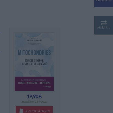
Mes Alertes
Antiquité
Mythologies
GÉOGRAPHIE
Géographie - Démographie -
Territoire
Mollat Pro
CULTURE SCIENTIFIQUE
Essais scientifique
Astronomie
19,90 €
Expédié en 5 à 7 jours.
AJOUTER AU PANIER