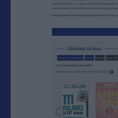
mitochondries - le repas mitochondrial optimal,
médicaments dont elles sont une cible privilégi
Des repères concrets pour préserver, retrouv
Sélections de livres
Sciences - Savoirs
Santé
Santé
Bien-Êt
Les nouveautés en santé
Retrouvez la sélection de vos libraires.