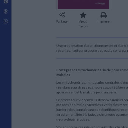
Pinterest
Techniques de construction
SCIENCE FICTION ET FANTASY
Vie familiale
Disciplines paramédicales
Matériaux de l’architecture
Littérature SF et Fantasy
Threads
Ouvrages Généraux
Urbanisme
SOCIOLOGIE
Sociologie générale
Whatsapp
Partager
Ajout
Imprimer
Favori
Travail social
Santé et société
ETHNOLOGIE
Une présentation du fonctionnement et du rôle 
Anthropologie
récentes, l'auteur propose des outils concrets
Ethnologie par pays
Protéger ses mitochondries : la clé pour comba
maladies
Les mitochondries, minuscules centrales d'énerg
résistance au stress et à notre capacité à bien vi
apparaissent et la maladie peut survenir.
Le professeur Vincenzo Castronovo nous racont
passées de simples bactéries à véritables mote
lumière des connaissances scientifiques récent
directement liée à la fatigue chronique ou aux m
neuro-dégénératives.
Vous découvrirez également au fil des chapitres