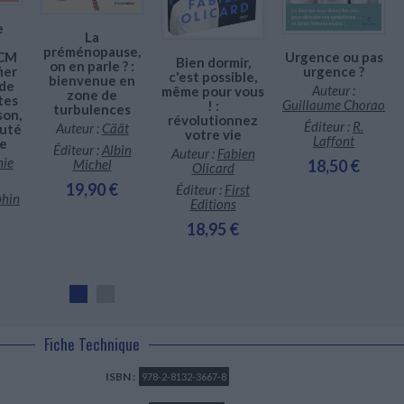
e
La
préménopause,
QCM
Urgence ou pas
Bien dormir,
on en parle ? :
ier
urgence ?
c'est possible,
bienvenue en
 de
Auteur :
même pour vous
zone de
tes
Guillaume Chorao
! :
turbulences
son,
révolutionnez
Éditeur :
R.
Auteur :
Cäät
auté
votre vie
Laffont
ge
Éditeur :
Albin
Auteur :
Fabien
hie
18,50 €
Michel
Olicard
19,90 €
Éditeur :
First
hin
Editions
18,95 €
Fiche Technique
ISBN :
978-2-8132-3667-8