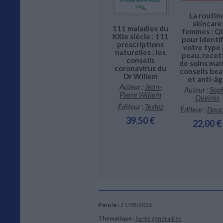
La routin
skincare
111 maladies du
femmes : 
ositive :
Mes petites
XXIe siècle : 111
pour identif
ffées de
recettes
prescriptions
votre type
leur et
magiques
naturelles : les
peau, recet
s de rire :
endométriose :
conseils
de soins mai
uide feel-
100 recettes
coronavirus du
conseils be
d de la
plaisir et anti-
Dr Willem
et anti-â
nopause
inflammatoires
Auteur :
Jean-
spécial femme
Auteur :
Sop
ur :
Anne
Pierre Willem
Queiros
udereau
Auteur :
Anne
Dufour
Éditeur :
Testez
Éditeur :
Daup
r :
Artémis
Éditeur :
Leduc.s
39,50 €
22,00 €
6,00 €
éditions
6,90 €
Paru le :
21/05/2026
Thématique :
Santé généralités