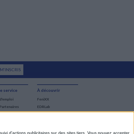
 M'INSCRIS
e service
À découvrir
d'emploi
FeniXX
Partenaires
EDRLab
RetroNews
BnF : portail des métiers
du livre