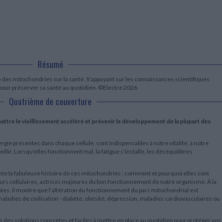
LITTÉRATURE DE VOYAGE
Dictionnaires Français
Histoire moderne
Relations et politiques
internationales
Dictionnaires Bilingues
Récits des voyageurs et des
Histoire contemporaine
explorateurs
Sécurité nationale - Défense
Langues universitaires -
BIOGRAPHIES HISTORIQUES
Dictionnaires et méthodes
ECOLOGIE - ENVIRONNEMENT
Biographies historiques
Méthodes Langues Grand public
Ecologie
Français langues étrangères
HISTOIRE - GÉNÉRALITÉS
Résumé
Historiographie
des mitochondries sur la santé. S'appuyant sur les connaissances scientifiques
Etudes historiques
 pour préserver sa santé au quotidien. ©Electre 2026
Généalogie - Héraldique
Quatrième de couverture
Franc-maçonnerie
ttre le vieillissement accéléré et prévenir le développement de la plupart des
ie présentes dans chaque cellule, sont indispensables à notre vitalité, à notre
eillir. Lorsqu'elles fonctionnent mal, la fatigue s'installe, les déséquilibres
e la fabuleuse histoire de ces mitochondries ; comment et pourquoi elles sont
urs cellulaires, actrices majeures du bon fonctionnement de notre organisme. À la
es, il montre que l'altération du fonctionnement du parc mitochondrial est
aladies de civilisation - diabète, obésité, dépression, maladies cardiovasculaires ou
 des solutions concrètes et faciles à mettre en place au quotidien pour protéger vos