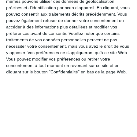
mêmes pouvons utiliser des données de géolocalisation
Ce livre s'adresse aussi bien aux masseurs-kinésithérapeutes récemment
précises et d’identification par scan d'appareil. En cliquant, vous
diplômés, souhaitant structurer leur pratique prescriptive, qu'aux
pouvez consentir aux traitements décrits précédemment. Vous
praticiens expérimentés désireux d'actualiser leurs connaissances ou de
pouvez également refuser de donner votre consentement ou
sécuriser leurs prescriptions dans un environnement réglementaire en
constante évolution.
accéder à des informations plus détaillées et modifier vos
préférences avant de consentir.
Veuillez noter que certains
À travers cet ouvrage, l'ambition est de contribuer à renforcer la place du
traitements de vos données personnelles peuvent ne pas
masseur-kinésithérapeute comme prescripteur compétent, responsable
et pleinement intégré dans les parcours de soins, au service de
nécessiter votre consentement, mais vous avez le droit de vous
l'autonomie, de la sécurité et de la qualité de vie des patients.
y opposer. Vos préférences ne s'appliqueront qu’à ce site Web.
Fiche Technique
Vous pouvez modifier vos préférences ou retirer votre
consentement à tout moment en revenant sur ce site et en
Paru le :
07/05/2026
cliquant sur le bouton "Confidentialité" en bas de la page Web.
Thématique :
Kinésithérapie - Ostéopathie
Auteur(s) :
Auteur :
Anthony Demont
Éditeur(s) :
Maloine
Collection(s) :
Ordonnances
Contributeur(s) :
Directeur de publication : Jean-François d' Ivernois
Série(s) :
Non précisé.
ISBN :
978-2-224-03721-5