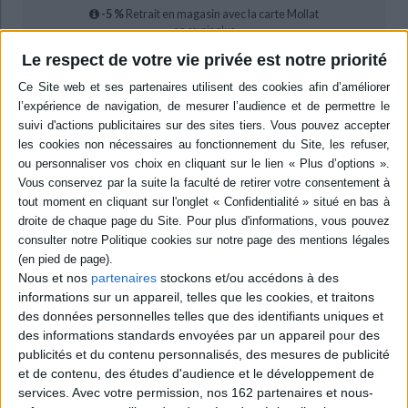
-5 %
Retrait en magasin avec la carte Mollat
en savoir plus
Le respect de votre vie privée est notre priorité
Résumé
Recueil d'ordonnances destinées aux masseurs-kinésithérapeutes
récemment diplômés qui souhaitent structurer leur pratique prescriptive
ainsi qu'aux praticiens expérimentés désireux d'actualiser leurs
connaissances. ©Electre 2026
Quatrième de couverture
L'évolution du cadre réglementaire de la profession de masseur-
kinésithérapeute a profondément modifié sa place dans le parcours de
soins des patients. Parmi ces évolutions, l'autorisation de prescrire
certains dispositifs médicaux, effective depuis le décret du 9 janvier 2006
Nous et nos
partenaires
stockons et/ou accédons à des
constitue une étape majeure dans la reconnaissance de l'expertise
informations sur un appareil, telles que les cookies, et traitons
clinique et de l'autonomie professionnelle des masseurs-
kinésithérapeutes.
des données personnelles telles que des identifiants uniques et
des informations standards envoyées par un appareil pour des
Cependant, la prescription s'accompagne d'exigences précises. Prescrire
un dispositif médical ne se limite pas à désigner un produit : il s'agit d'un
publicités et du contenu personnalisés, des mesures de publicité
acte clinique à part entière, reposant sur une évaluation rigoureuse des
et de contenu, des études d'audience et le développement de
besoins fonctionnels, des capacités du patient, de son environnement, des
services.
Avec votre permission, nos 162 partenaires et nous-
risques et des objectifs thérapeutiques.