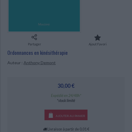
Ecologie - Environnement
Danse
Religions - Spiritualités
Bibliothèque de la Pléiade
Critique et histoire littéraire
Histoire de France
Biographies historiques
CHARGEMENT...
Classiques scolaires
Littérature ancienne et médiévale
Histoire - Généralités
Histoire des pays
Littérature de voyage
Audio - Livres lus
Histoire ancienne
Géographie
Littérature en version originale
Humour
Partager
Ajout Favori
Culture scientifique
Ordonnances en kinésithérapie
Auteur :
Anthony Demont
30,00 €
Expédié en 24/48h*
*stock limité
AJOUTER AU PANIER
Livraison à partir de 0,01 €