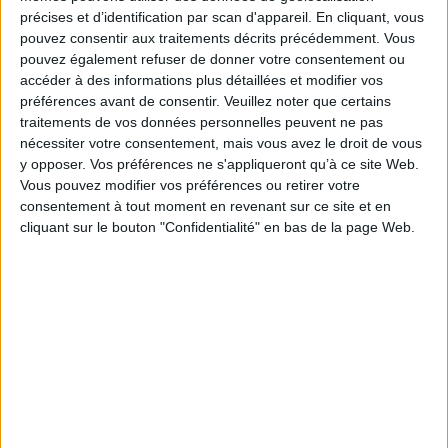
relations beaucoup plus complexes entre les Hanséates et les autres
précises et d’identification par scan d'appareil. En cliquant, vous
nations de gens de mer actives entre l'Angleterre et la péninsule Ibérique.
En faisant dialoguer des auteurs de différentes nationalités, les études
pouvez consentir aux traitements décrits précédemment. Vous
réunies dans ce volume s'efforcent de poser les bases d'une analyse
pouvez également refuser de donner votre consentement ou
renouvelée des acteurs et de la spatialité de ces interactions, faites de
accéder à des informations plus détaillées et modifier vos
commerce, de coopération et de conflits. La projection marine des Etats
préférences avant de consentir.
Veuillez noter que certains
monarchiques tend à redéfinir les règles de ces interactions à partir du
e
XV
siècle.
traitements de vos données personnelles peuvent ne pas
nécessiter votre consentement, mais vous avez le droit de vous
Fiche Technique
y opposer. Vos préférences ne s'appliqueront qu’à ce site Web.
Paru le :
02/07/2026
Vous pouvez modifier vos préférences ou retirer votre
Thématique :
Histoire européenne générale
consentement à tout moment en revenant sur ce site et en
cliquant sur le bouton "Confidentialité" en bas de la page Web.
Auteur(s) :
Non précisé.
Éditeur(s) :
Presses universitaires de Rennes
Collection(s) :
Histoire
Contributeur(s) :
Directeur de publication : Tobias Boestad - Directeur de
publication : Philipp Höhn
Série(s) :
Non précisé.
ISBN :
979-10-413-0525-4
EAN13 :
9791041305254