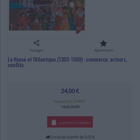
Ecologie - Environnement
Danse
Religions - Spiritualités
Bibliothèque de la Pléiade
Critique et histoire littéraire
Histoire de France
Biographies historiques
CHARGEMENT...
Classiques scolaires
Littérature ancienne et médiévale
Histoire - Généralités
Histoire des pays
Littérature de voyage
Audio - Livres lus
Histoire ancienne
Géographie
Littérature en version originale
Humour
Culture scientifique
Partager
Ajout Favori
La Hanse et l'Atlantique (1300-1500) : commerce, acteurs,
conflits
24,00 €
Expédié en 24/48h*
*stock limité
AJOUTER AU PANIER
Livraison à partir de 0,01 €