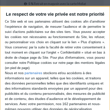
-5 %
Retrait en magasin avec la carte Mollat
en savoir plus
Le respect de votre vie privée est notre priorité
Résumé
Si la Hanse est souvent associée à l'histoire de l'Europe septentrionale et
baltique, ce réseau de marchands et de villes d'Allemagne du Nord a aussi
développé son activité sur les littoraux atlantiques à la fin du Moyen Age.
Les contributeurs s'intéressent aux relations complexes entre les
Hanséates et les autres nations de gens de mer actives entre l'Angleterre
et la péninsule Ibérique. ©Electre 2026
Quatrième de couverture
La Hanse et l'Atlantique
(1300-1500)
Nous et nos
partenaires
stockons et/ou accédons à des
informations sur un appareil, telles que les cookies, et traitons
Commerce, acteurs, conflits
des données personnelles telles que des identifiants uniques et
Si la Hanse est souvent associée à l'histoire de l'Europe septentrionale et
des informations standards envoyées par un appareil pour des
baltique, ce réseau de marchands et de villes d'Allemagne du Nord déploya
publicités et du contenu personnalisés, des mesures de publicité
également une activité croissante sur les littoraux atlantiques à la fin du
Moyen Age. La « flotte de la Baie », convoi de plusieurs dizaines de navires
et de contenu, des études d'audience et le développement de
qui faisait annuellement ou presque le voyage jusqu'aux ports salicoles
services.
Avec votre permission, nos 162 partenaires et nous-
français, en est l'illustration la plus célèbre, mais elle cache un monde de
mêmes pouvons utiliser des données de géolocalisation