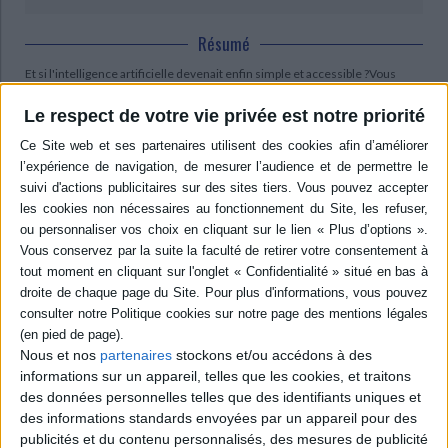
Résumé
Et si l'intelligence artificielle devenait enfin simple et accessible ?Vous
pensez que l'IA est compliquée, réservée aux experts ou difficile à utiliser ?
Ce cahier prouve exactement l'inverse.A travers des exercices concrets,
Le respect de votre vie privée est notre priorité
simples et guidés, vous allez apprendre à utiliser l'IA pour écrire, organiser
vos idées, gagner du temps et simplifier votre quotidien... ©Electre 2026
Contenus Mollat en relation
Sélections de livres
Sciences - Savoirs
Informatique
informatique
codage
Les nouveautés du rayon informatique
Nous et nos
partenaires
stockons et/ou accédons à des
Les nouveautés au rayon informatique
informations sur un appareil, telles que les cookies, et traitons
des données personnelles telles que des identifiants uniques et
des informations standards envoyées par un appareil pour des
publicités et du contenu personnalisés, des mesures de publicité