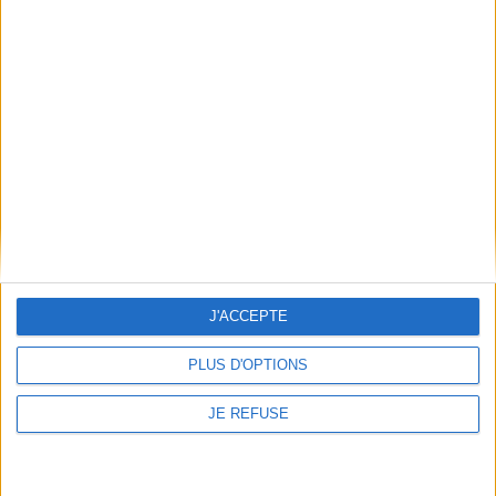
Informations pratiques
Conditions d'utilisation du site
Qui sommes-nous
Mentions Légales
Frais de port & Livraison
Conditions Générales de Vente
À votre service
Offres d'emploi
J'ACCEPTE
Offres Partenaires
PLUS D'OPTIONS
À découvrir
FeniXX
JE REFUSE
EDRLab
RetroNews
BnF : portail des métiers du livre