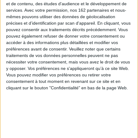
et de contenu, des études d'audience et le développement de
services.
Avec votre permission, nos 162 partenaires et nous-
mêmes pouvons utiliser des données de géolocalisation
précises et d’identification par scan d'appareil. En cliquant, vous
pouvez consentir aux traitements décrits précédemment. Vous
L
 et
Des tableaux de bord
pouvez également refuser de donner votre consentement ou
Algorithmique : cours
Win
e
pour décider et agir :
avec 931 exercices et
accéder à des informations plus détaillées et modifier vos
nul
s
analysez vos données
162 problèmes
préférences avant de consentir.
Veuillez noter que certains
tâc
s
avec Excel
Éditeur :
Dunod
traitements de vos données personnelles peuvent ne pas
s
Auteu
Auteur :
Michel Rameaux
s
79,00 €
nécessiter votre consentement, mais vous avez le droit de vous
Édit
Éditeur :
ENI
ed
y opposer. Vos préférences ne s'appliqueront qu’à ce site Web.
24,00 €
Vous pouvez modifier vos préférences ou retirer votre
consentement à tout moment en revenant sur ce site et en
cliquant sur le bouton "Confidentialité" en bas de la page Web.
Fiche Technique
Paru le :
04/06/2026
Thématique :
Langages de programmation