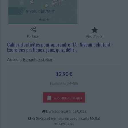
Ecologie - Environnement
Danse
Religions - Spiritualités
Bibliothèque de la Pléiade
Critique et histoire littéraire
Histoire de France
Biographies historiques
Classiques scolaires
Littérature ancienne et médiévale
CHARGEMENT...
Histoire - Généralités
Histoire des pays
Littérature de voyage
Audio - Livres lus
Histoire ancienne
Géographie
Partager
Ajout Favori
Littérature en version originale
Humour
Cahier d'activités pour apprendre l'IA : Niveau débutant :
Culture scientifique
Exercices pratiques, jeux, quiz, défis...
Auteur :
Renault, Esteban
12,90 €
Expédié en 24/48h
AJOUTER AU PANIER
Livraison à partir de 0,01 €
-5 %
Retrait en magasin avec la carte Mollat
en savoir plus